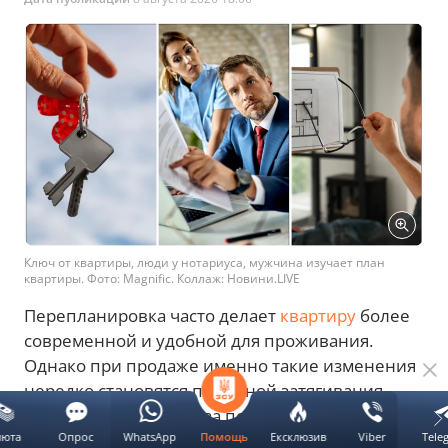
Ключ от квартиры, люди у нотариуса, мужчина изучает план
квартиры. Фото: Magnific. Коллаж: Новини.LIVE
Перепланировка часто делает
квартиру
более
современной и удобной для проживания.
Однако при продаже именно такие изменения
нередко становятся причиной затягивания
сделки или даже отказа покупателя.
люта
Опрос
WhatsApp
Ексклюзив
Viber
Tele
Помощь