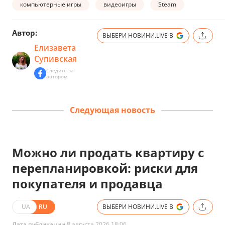
компьютерные игры
видеоигры
Steam
Автор:
ВЫБЕРИ НОВИНИ.LIVE В
Елизавета
Супивская
Следите за
автором
Следующая новость
Можно ли продать квартиру с
перепланировкой: риски для
покупателя и продавца
UA
RU
ВЫБЕРИ НОВИНИ.LIVE В
Дата публикации
8 августа 2026 18:06