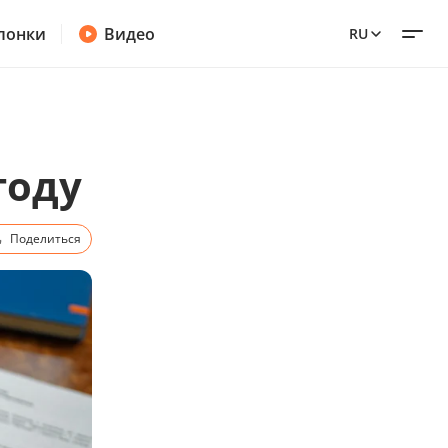
лонки
Видео
RU
году
Поделиться