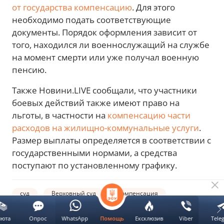
от государства компенсацию
. Для этого
необходимо подать соответствующие
документы. Порядок оформления зависит от
того, находился ли военнослужащий на службе
на момент смерти или уже получал военную
пенсию.
Также Новини.LIVE сообщали, что участники
боевых действий также имеют право на
льготы, в частности на
компенсацию части
расходов на жилищно-коммунальные услуги
.
Размер выплаты определяется в соответствии с
государственными нормами, а средства
поступают по установленному графику.
суд
Верховный суд
компенсация
люта
Опрос
WhatsApp
Ексклюзив
Viber
Tele
Помощь
Автор: