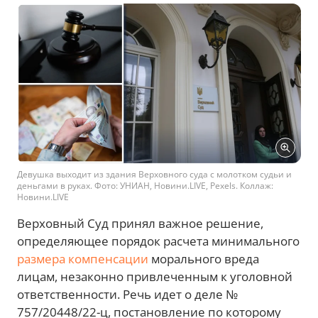
Девушка выходит из здания Верховного суда с молотком судьи и
деньгами в руках. Фото: УНИАН, Новини.LIVE, Pexels. Коллаж:
Новини.LIVE
Верховный Суд принял важное решение,
определяющее порядок расчета минимального
размера компенсации
морального вреда
лицам, незаконно привлеченным к уголовной
ответственности. Речь идет о деле №
757/20448/22-ц, постановление по которому