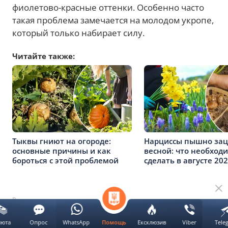
фиолетово-красные оттенки. Особенно часто
такая проблема замечается на молодом укропе,
который только набирает силу.
Читайте также:
Тыквы гниют на огороде:
Нарциссы пышно зац
основные причины и как
весной: что необход
бороться с этой проблемой
сделать в августе 20
Реклама
люта
Опрос
WhatsApp
Ексклюзив
Viber
Tele
Помощь
Условия выращивания