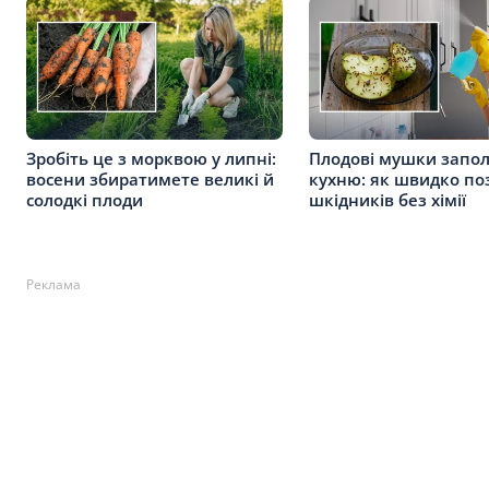
Зробіть це з морквою у липні:
Плодові мушки запо
восени збиратимете великі й
кухню: як швидко по
солодкі плоди
шкідників без хімії
Реклама