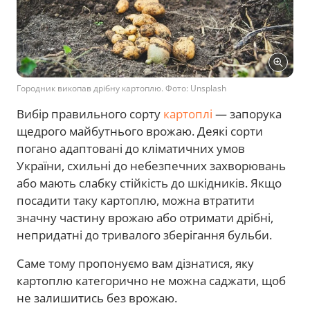
Городник викопав дрібну картоплю. Фото: Unsplash
Вибір правильного сорту
картоплі
— запорука
щедрого майбутнього врожаю. Деякі сорти
погано адаптовані до кліматичних умов
України, схильні до небезпечних захворювань
або мають слабку стійкість до шкідників. Якщо
посадити таку картоплю, можна втратити
значну частину врожаю або отримати дрібні,
непридатні до тривалого зберігання бульби.
Саме тому пропонуємо вам дізнатися, яку
картоплю категорично не можна саджати, щоб
не залишитись без врожаю.