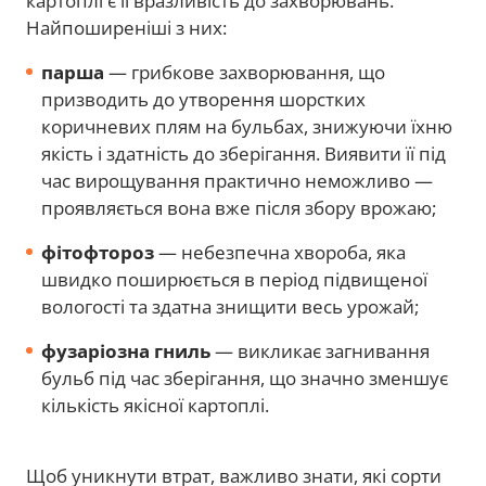
картоплі є її вразливість до захворювань.
Найпоширеніші з них:
парша
— грибкове захворювання, що
призводить до утворення шорстких
коричневих плям на бульбах, знижуючи їхню
якість і здатність до зберігання. Виявити її під
час вирощування практично неможливо —
проявляється вона вже після збору врожаю;
фітофтороз
— небезпечна хвороба, яка
швидко поширюється в період підвищеної
вологості та здатна знищити весь урожай;
фузаріозна гниль
— викликає загнивання
бульб під час зберігання, що значно зменшує
кількість якісної картоплі.
Щоб уникнути втрат, важливо знати, які сорти