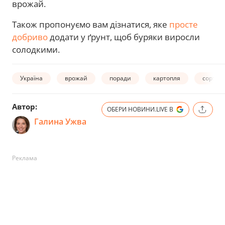
врожай.
Також пропонуємо вам дізнатися, яке
просте
добриво
додати у ґрунт, щоб буряки виросли
солодкими.
Україна
врожай
поради
картопля
сорт
Автор:
ОБЕРИ НОВИНИ.LIVE В
Галина Ужва
Реклама