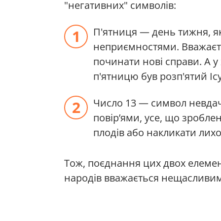
"негативних" символів:
П'ятниця — день тижня, як
неприємностями. Вважаєт
починати нові справи. А у
п'ятницю був розп'ятий Іс
Число 13 — символ невдач,
повір’ями, усе, що зробле
плодів або накликати лихо
Тож, поєднання цих двох елемент
народів вважається нещасливим