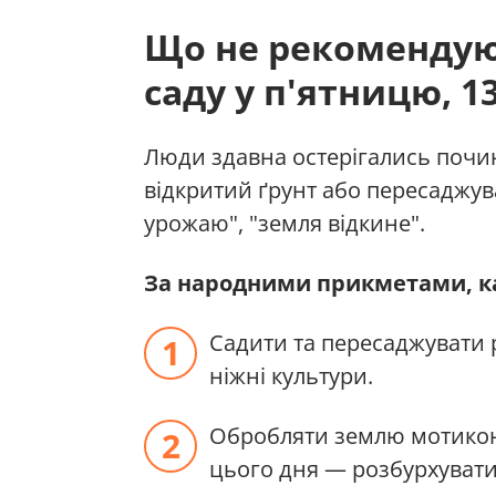
Що не рекомендуют
саду у п'ятницю, 13
Люди здавна остерігались почин
відкритий ґрунт або пересаджув
урожаю", "земля відкине".
За народними прикметами, ка
Садити та пересаджувати 
ніжні культури.
Обробляти землю мотикою
цього дня — розбурхувати