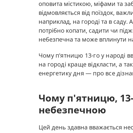
оповита містикою, міфами та за
відмовляється від поїздок, важл
наприклад, на городі та в саду.
потрібно копати, садити чи пі
небезпечна та може вплинути н
Чому п'ятницю 13-го у народі в
на городі краще відкласти, а та
енергетику дня — про все дізна
Чому п'ятницю, 13
небезпечною
Цей день здавна вважається не