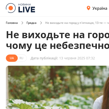
Україна
Головна
Грядка
Не виходьте на город у п'ятницю, 13-те —
Не виходьте на горо
чому це небезпечн
Дата публікації:
13 червня 2025 07:32
UA
RU