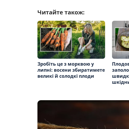
Читайте також:
Зробіть це з морквою у
Плодо
липні: восени збиратимете
заполо
великі й солодкі плоди
швидк
шкідни