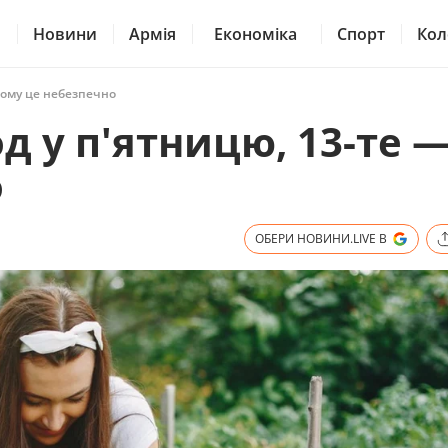
Новини
Армія
Економіка
Спорт
Кол
 чому це небезпечно
д у п'ятницю, 13-те 
о
ОБЕРИ НОВИНИ.LIVE В