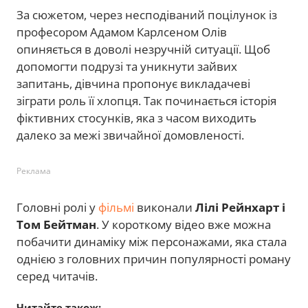
За сюжетом, через несподіваний поцілунок із
професором Адамом Карлсеном Олів
опиняється в доволі незручній ситуації. Щоб
допомогти подрузі та уникнути зайвих
запитань, дівчина пропонує викладачеві
зіграти роль її хлопця. Так починається історія
фіктивних стосунків, яка з часом виходить
далеко за межі звичайної домовленості.
Реклама
Головні ролі у
фільмі
виконали
Лілі Рейнхарт і
Том Бейтман
. У короткому відео вже можна
побачити динаміку між персонажами, яка стала
однією з головних причин популярності роману
серед читачів.
Читайте також: