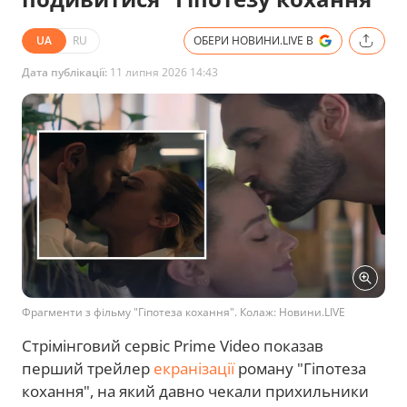
UA
RU
ОБЕРИ НОВИНИ.LIVE В
Дата публікації:
11 липня 2026 14:43
Фрагменти з фільму "Гіпотеза кохання". Колаж: Новини.LIVE
Стрімінговий сервіс Prime Video показав
перший трейлер
екранізації
роману "Гіпотеза
кохання", на який давно чекали прихильники