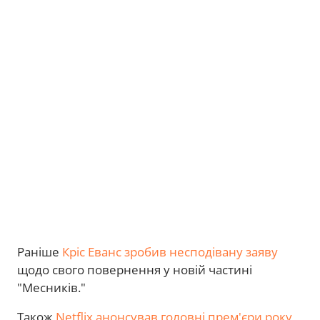
Раніше
Кріс Еванс зробив несподівану заяву
щодо свого повернення у новій частині
"Месників."
Також
Netflix анонсував головні прем'єри року