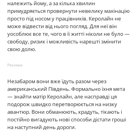
належить йому, а за кілька хвилин
примудряється провернути невелику махінацію
просто під носом у працівників. Керолайн не
може відвести від нього погляд. Для неї він
уособлює все те, чого в її житті ніколи не було —
свободу, ризик і можливість нарешті змінити
свою долю.
Реклама
Незабаром вони вже їдуть разом через
американський Південь. Формально їхня мета
— знайти матір Керолайн, але насправді ця
подорож швидко перетворюється на низку
авантюр. Вони обманюють, крадуть, тікають і
постійно вигадують нові способи дістати гроші
на наступний день дороги.