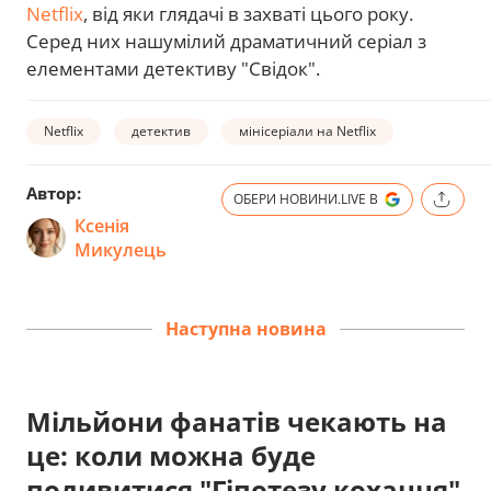
Netflix
, від яки глядачі в захваті цього року.
Серед них нашумілий драматичний серіал з
елементами детективу "Свідок".
Netflix
детектив
мінісеріали на Netflix
Автор:
ОБЕРИ НОВИНИ.LIVE В
Ксенія
Микулець
Наступна новина
Мільйони фанатів чекають на
це: коли можна буде
подивитися "Гіпотезу кохання"