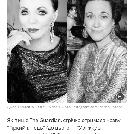
Джоан Коллінз/Вілліс Сімпсон. Фото: instagram.com/joancollinsdbe
Як пише The Guardian, стрічка отримала назву
"Гіркий кінець" (до цього — "У ліжку з