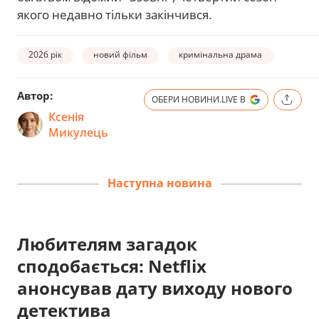
якого недавно тільки закінчився.
2026 рік
новий фільм
кримінальна драма
Автор:
ОБЕРИ НОВИНИ.LIVE В
Ксенія
Микулець
Наступна новина
Любителям загадок
сподобається: Netflix
анонсував дату виходу нового
детектива