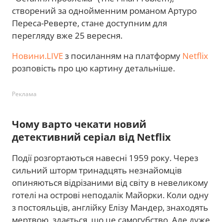
створений за однойменним романом Артуро
Переса-Реверте, стане доступним для
перегляду вже 25 вересня.
Новини.LIVE
з посиланням на платформу
Netflix
розповість про цю картину детальніше.
Реклама
Чому варто чекати новий
детективний серіал від Netflix
Події розгортаються навесні 1959 року. Через
сильний шторм тринадцять незнайомців
опиняються відрізаними від світу в невеликому
готелі на острові неподалік Майорки. Коли одну
з постояльців, англійку Елізу Мандер, знаходять
мертвою, здається, що це самогубство. Але дуже