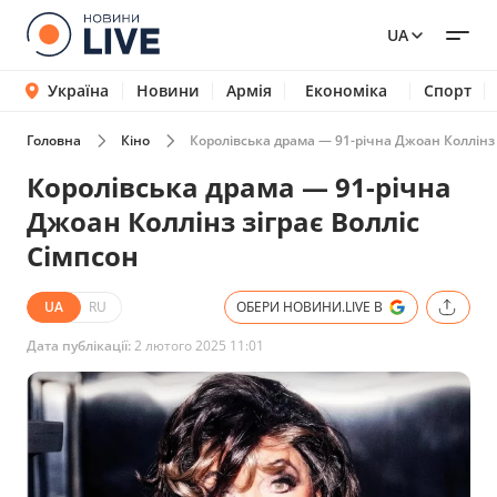
UA
Україна
Новини
Армія
Економіка
Спорт
Головна
Кіно
Королівська драма — 91-річна Джоан Коллінз 
Королівська драма — 91-річна
Джоан Коллінз зіграє Волліс
Сімпсон
UA
RU
ОБЕРИ НОВИНИ.LIVE В
Дата публікації:
2 лютого 2025 11:01