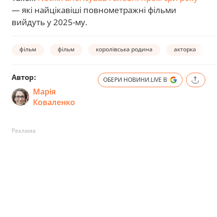
— які найцікавіші повнометражні фільми
вийдуть у 2025-му.
фільм
фільм
королівська родина
акторка
Автор:
ОБЕРИ НОВИНИ.LIVE В
Марія
Коваленко
Реклама