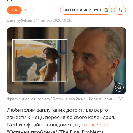
UA
RU
ОБЕРИ НОВИНИ.LIVE В
Дата публікації:
11 липня 2026 19:28
Фрагменти з мінісеріалу "Остання проблема". Колаж: Новини.LIVE
Любителям заплутаних детективів варто
занести кінець вересня до свого календаря.
Netflix офіційно повідомив, що
мінісеріал
"Остання проблема" (The Final Problem),