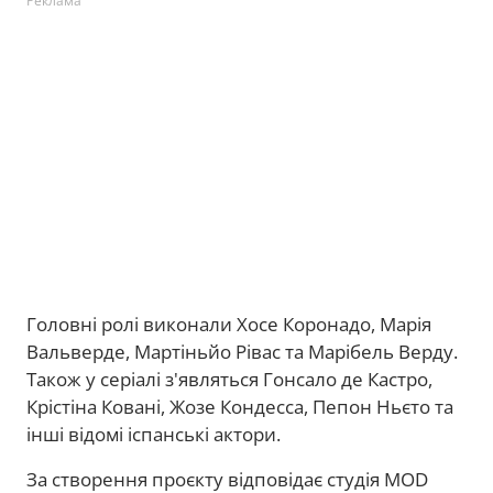
Реклама
Головні ролі виконали Хосе Коронадо, Марія
Вальверде, Мартіньйо Рівас та Марібель Верду.
Також у серіалі з'являться Гонсало де Кастро,
Крістіна Ковані, Жозе Кондесса, Пепон Ньєто та
інші відомі іспанські актори.
За створення проєкту відповідає студія MOD