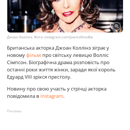
Джоан Коллінз. Фото: instagram.com/joancollinsdbe
Британська акторка Джоан Коллінз зіграє у
новому
фільмі
про світську левицю Волліс
Сімпсон. Біографічна драма розповість про
останні роки життя жінки, заради якої король
Едуард VIII зрікся престолу.
Новину про свою участь у стрічці акторка
повідомила в
Instagram
.
Реклама