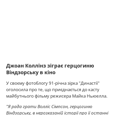
Джоан Коллінз зіграє герцогиню
Віндзорську в кіно
У своєму фотоблогу 91-річна зірка "Династії"
оголосила про те, що приєднається до касту
майбутнього фільму режисера Майка Ньюелла.
"Я рада грати Волліс Сімпсон, герцогиню
Віндзорську, в нерозказаній історії про її останні