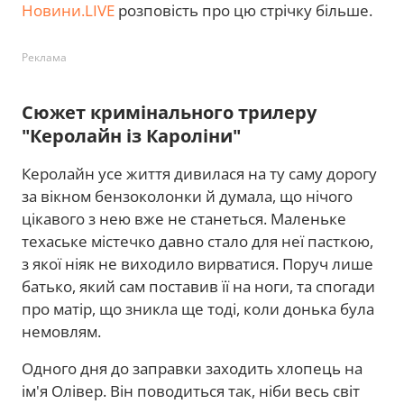
Новини.LIVE
розповість про цю стрічку більше.
Реклама
Сюжет кримінального трилеру
"Керолайн із Кароліни"
Керолайн усе життя дивилася на ту саму дорогу
за вікном бензоколонки й думала, що нічого
цікавого з нею вже не станеться. Маленьке
техаське містечко давно стало для неї пасткою,
з якої ніяк не виходило вирватися. Поруч лише
батько, який сам поставив її на ноги, та спогади
про матір, що зникла ще тоді, коли донька була
немовлям.
Одного дня до заправки заходить хлопець на
ім'я Олівер. Він поводиться так, ніби весь світ