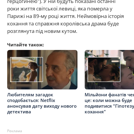
герцогинею"). У ній будуть показані останні
роки життя світської левиці, яка померла у
Парижі на 89-му році життя. Неймовірна історія
кохання та справжня королівська драма буде
розглянута під новим кутом.
Читайте також:
Любителям загадок
Мільйони фанатів че
сподобається: Netflix
це: коли можна буде
анонсував дату виходу нового
подивитися "Гіпотез
детектива
кохання"
Реклама