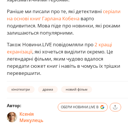
Раніше ми писали про те, які детективні
серіали
на основі книг Гарлана Кобена
варто
подивитися. Мова піде про новинки, які роками
залишаються популярними.
Також Новини.LIVE повідомляли про
2 кращі
екранізації
, які хочеться виділити окремо. Це
легендарні фільми, яким чудово вдалося
передати сюжет книг і навіть в чомусь їх трішки
перевершити.
кінотеатри
драма
новий фільм
Автор:
ОБЕРИ НОВИНИ.LIVE В
Ксенія
Микулець