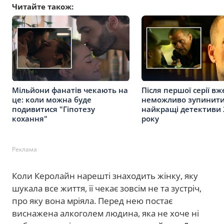
Читайте також:
Мільйони фанатів чекають на
Після першої серії вж
це: коли можна буде
неможливо зупинити
подивитися "Гіпотезу
найкращі детективи 
кохання"
року
Реклама
Коли Керолайн нарешті знаходить жінку, яку
шукала все життя, її чекає зовсім не та зустріч,
про яку вона мріяла. Перед нею постає
виснажена алкоголем людина, яка не хоче ні