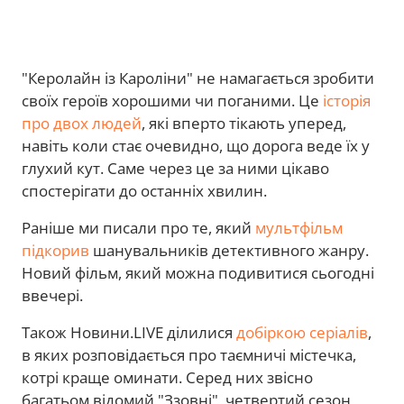
"Керолайн із Кароліни" не намагається зробити
своїх героїв хорошими чи поганими. Це
історія
про двох людей
, які вперто тікають уперед,
навіть коли стає очевидно, що дорога веде їх у
глухий кут. Саме через це за ними цікаво
спостерігати до останніх хвилин.
Раніше ми писали про те, який
мультфільм
підкорив
шанувальників детективного жанру.
Новий фільм, який можна подивитися сьогодні
ввечері.
Також Новини.LIVE ділилися
добіркою серіалів
,
в яких розповідається про таємничі містечка,
котрі краще оминати. Серед них звісно
багатьом відомий "Ззовні", четвертий сезон