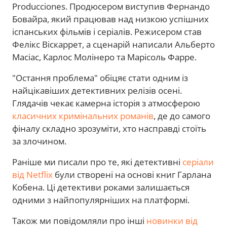
Producciones. Продюсером виступив Фернандо
Бовайра, який працював над низкою успішних
іспанських фільмів і серіалів. Режисером став
Фелікс Віскаррет, а сценарій написали Альберто
Масіас, Карлос Молінеро та Марісоль Фарре.
"Остання проблема" обіцяє стати одним із
найцікавіших детективних релізів осені.
Глядачів чекає камерна історія з атмосферою
класичних кримінальних романів
, де до самого
фіналу складно зрозуміти, хто насправді стоїть
за злочином.
Раніше ми писали про те, які детективні
серіали
від Netflix
були створені на основі книг Гарлана
Кобена. Ці детективи роками залишається
одними з найпопулярніших на платформі.
Також ми повідомляли про інші
новинки від