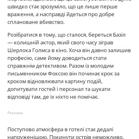
швидко стає зрозуміло, що це лише перше
враження, а насправді йдеться про добре
сплановане вбивство.
Розібратися в тому, що сталося, береться Базіл
— колишній актор, який свого часу зіграв
Шерлока Голмса в кіно. Хоча він давно залишив
професію, саме йому доводиться стати
справжнім детективом. Разом із молодим
письменником Фоксою він починає крок за
кроком відновлювати картину подій,
допитувати гостей і персонал та шукати
відповіді там, де їх ніхто не помічає.
Реклама
Поступово атмосфера в готелі стає дедалі
напруженішою. Покинути острів неможливо,