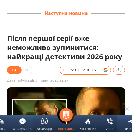
Наступна новина
Після першої серії вже
неможливо зупинитися:
найкращі детективи 2026 року
UA
RU
ОБЕРИ НОВИНИ.LIVE В
Дата публікації:
8 липня 2026 22:27
люта
Опитування
WhatsApp
Ексклюзив
Viber
Tele
Допомога