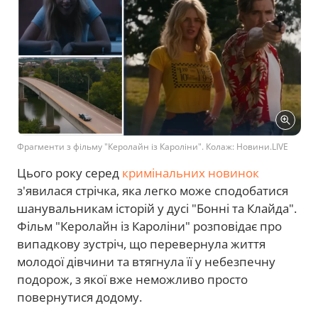
Фрагменти з фільму "Керолайн із Кароліни". Колаж: Новини.LIVE
Цього року серед
кримінальних новинок
з'явилася стрічка, яка легко може сподобатися
шанувальникам історій у дусі "Бонні та Клайда".
Фільм "Керолайн із Кароліни" розповідає про
випадкову зустріч, що перевернула життя
молодої дівчини та втягнула її у небезпечну
подорож, з якої вже неможливо просто
повернутися додому.