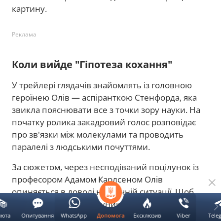
картину.
Реклама
Коли вийде "Гіпотеза кохання"
У трейлері глядачів знайомлять із головною
героїнею Олів — аспіранткою Стенфорда, яка
звикла пояснювати все з точки зору науки. На
початку ролика закадровий голос розповідає
про зв'язки між молекулами та проводить
паралелі з людськими почуттями.
За сюжетом, через несподіваний поцілунок із
професором Адамом Карлсеном Олів
опиняється в доволі незручній ситуації. Щоб
допомогти подрузі та уникнути зайвих
запитань, дівчина пропонує викладачеві
люта
Опитування
WhatsApp
Ексклюзив
Viber
Tele
Допомога