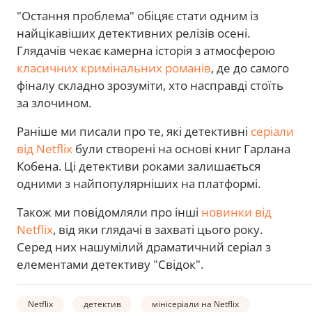
"Остання проблема" обіцяє стати одним із
найцікавіших детективних релізів осені.
Глядачів чекає камерна історія з атмосферою
класичних кримінальних романів
, де до самого
фіналу складно зрозуміти, хто насправді стоїть
за злочином.
Раніше ми писали про те, які детективні
серіали
від Netflix
були створені на основі книг Гарлана
Кобена. Ці детективи роками залишається
одними з найпопулярніших на платформі.
Також ми повідомляли про інші
новинки від
Netflix
, від яки глядачі в захваті цього року.
Серед них нашумілий драматичний серіал з
елементами детективу "Свідок".
Netflix
детектив
мінісеріали на Netflix