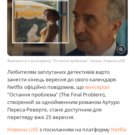
Фрагменти з мінісеріалу "Остання проблема". Колаж: Новини.LIVE
Любителям заплутаних детективів варто
занести кінець вересня до свого календаря.
Netflix офіційно повідомив, що
мінісеріал
"Остання проблема" (The Final Problem),
створений за однойменним романом Артуро
Переса-Реверте, стане доступним для
перегляду вже 25 вересня.
Новини.LIVE
з посиланням на платформу
Netflix