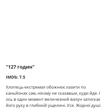
"127 годин"
IMDb: 7.5
Хлопець-екстремал обожнює лазити по
каньйонах сам, нікому не сказавши, куди йде. І
ось в один момент величезний валун затискає
його руку в глибокій ущелині. Усе. Жодної душі