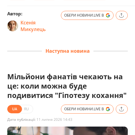
Автор:
ОБЕРИ НОВИНИ.LIVE В
Ксенія
Микулець
Наступна новина
Мільйони фанатів чекають на
це: коли можна буде
подивитися "Гіпотезу кохання"
UA
RU
ОБЕРИ НОВИНИ.LIVE В
Дата публікації:
11 липня 2026 14:43