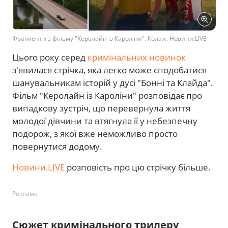
Фрагменти з фільму "Керолайн із Кароліни". Колаж: Новини.LIVE
Цього року серед
кримінальних новинок
з'явилася стрічка, яка легко може сподобатися
шанувальникам історій у дусі "Бонні та Клайда".
Фільм "Керолайн із Кароліни" розповідає про
випадкову зустріч, що перевернула життя
молодої дівчини та втягнула її у небезпечну
подорож, з якої вже неможливо просто
повернутися додому.
Новини.LIVE
розповість про цю стрічку більше.
Реклама
Сюжет кримінального трилеру