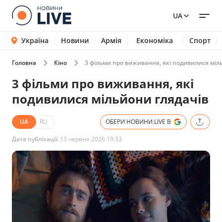
UA
Україна
Новини
Армія
Економіка
Спорт
Головна
Кіно
3 фільми про виживання, які подивилися міл
3 фільми про виживання, які
подивилися мільйони глядачів
UA
RU
ОБЕРИ НОВИНИ.LIVE В
Дата публікації:
13 червня 2026 19:33