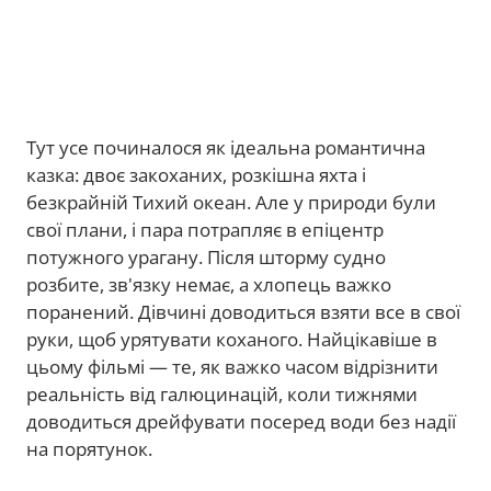
Тут усе починалося як ідеальна романтична
казка: двоє закоханих, розкішна яхта і
безкрайній Тихий океан. Але у природи були
свої плани, і пара потрапляє в епіцентр
потужного урагану. Після шторму судно
розбите, зв'язку немає, а хлопець важко
поранений. Дівчині доводиться взяти все в свої
руки, щоб урятувати коханого. Найцікавіше в
цьому фільмі — те, як важко часом відрізнити
реальність від галюцинацій, коли тижнями
доводиться дрейфувати посеред води без надії
на порятунок.