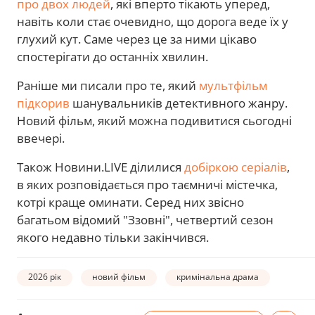
про двох людей
, які вперто тікають уперед,
навіть коли стає очевидно, що дорога веде їх у
глухий кут. Саме через це за ними цікаво
спостерігати до останніх хвилин.
Раніше ми писали про те, який
мультфільм
підкорив
шанувальників детективного жанру.
Новий фільм, який можна подивитися сьогодні
ввечері.
Також Новини.LIVE ділилися
добіркою серіалів
,
в яких розповідається про таємничі містечка,
котрі краще оминати. Серед них звісно
багатьом відомий "Ззовні", четвертий сезон
якого недавно тільки закінчився.
2026 рік
новий фільм
кримінальна драма