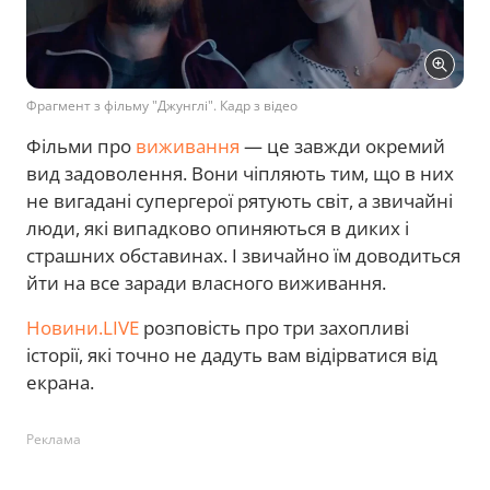
Фрагмент з фільму "Джунглі". Кадр з відео
Фільми про
виживання
— це завжди окремий
вид задоволення. Вони чіпляють тим, що в них
не вигадані супергерої рятують світ, а звичайні
люди, які випадково опиняються в диких і
страшних обставинах. І звичайно їм доводиться
йти на все заради власного виживання.
Новини.LIVE
розповість про три захопливі
історії, які точно не дадуть вам відірватися від
екрана.
Реклама