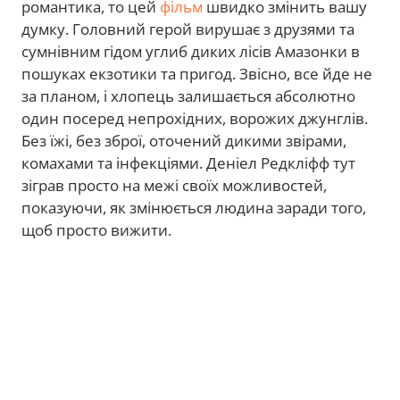
романтика, то цей
фільм
швидко змінить вашу
думку. Головний герой вирушає з друзями та
сумнівним гідом углиб диких лісів Амазонки в
пошуках екзотики та пригод. Звісно, все йде не
за планом, і хлопець залишається абсолютно
один посеред непрохідних, ворожих джунглів.
Без їжі, без зброї, оточений дикими звірами,
комахами та інфекціями. Деніел Редкліфф тут
зіграв просто на межі своїх можливостей,
показуючи, як змінюється людина заради того,
щоб просто вижити.