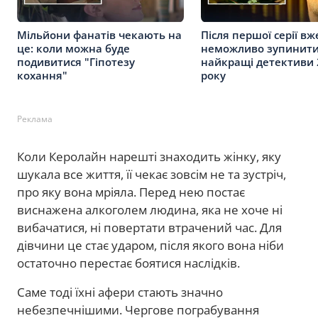
Мільйони фанатів чекають на
Після першої серії вж
це: коли можна буде
неможливо зупинити
подивитися "Гіпотезу
найкращі детективи 
кохання"
року
Реклама
Коли Керолайн нарешті знаходить жінку, яку
шукала все життя, її чекає зовсім не та зустріч,
про яку вона мріяла. Перед нею постає
виснажена алкоголем людина, яка не хоче ні
вибачатися, ні повертати втрачений час. Для
дівчини це стає ударом, після якого вона ніби
остаточно перестає боятися наслідків.
Саме тоді їхні афери стають значно
небезпечнішими. Чергове пограбування