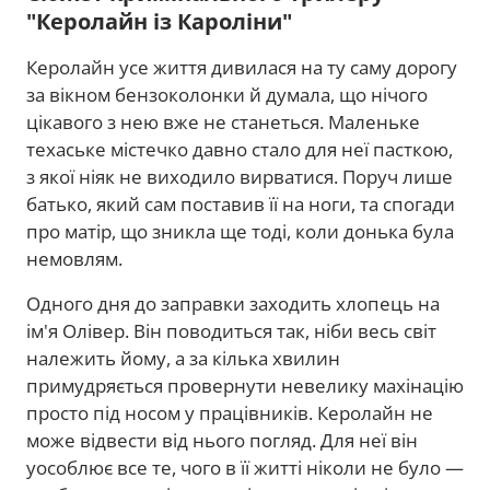
"Керолайн із Кароліни"
Керолайн усе життя дивилася на ту саму дорогу
за вікном бензоколонки й думала, що нічого
цікавого з нею вже не станеться. Маленьке
техаське містечко давно стало для неї пасткою,
з якої ніяк не виходило вирватися. Поруч лише
батько, який сам поставив її на ноги, та спогади
про матір, що зникла ще тоді, коли донька була
немовлям.
Одного дня до заправки заходить хлопець на
ім'я Олівер. Він поводиться так, ніби весь світ
належить йому, а за кілька хвилин
примудряється провернути невелику махінацію
просто під носом у працівників. Керолайн не
може відвести від нього погляд. Для неї він
уособлює все те, чого в її житті ніколи не було —