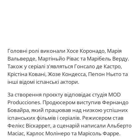
Головні ролі виконали Хосе Коронадо, Марія
Вальверде, Мартіньйо Рівас та Марібель Верду.
Також у серіалі з'являться Гонсало де Кастро,
Крістіна Ковані, Жозе Кондесса, Пепон Ньєто та
інші відомі іспанські актори.
За створення проєкту відповідає студія MOD
Producciones. Продюсером виступив Фернандо
Бовайра, який працював над низкою успішних
іспанських фільмів і серіалів. Режисером став
Фелікс Віскаррет, а сценарій написали Альберто
Масіас, Карлос Молінеро та Марісоль Фарре.