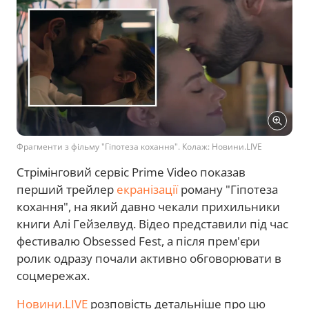
Фрагменти з фільму "Гіпотеза кохання". Колаж: Новини.LIVE
Стрімінговий сервіс Prime Video показав
перший трейлер
екранізації
роману "Гіпотеза
кохання", на який давно чекали прихильники
книги Алі Гейзелвуд. Відео представили під час
фестивалю Obsessed Fest, а після прем'єри
ролик одразу почали активно обговорювати в
соцмережах.
Новини.LIVE
розповість детальніше про цю