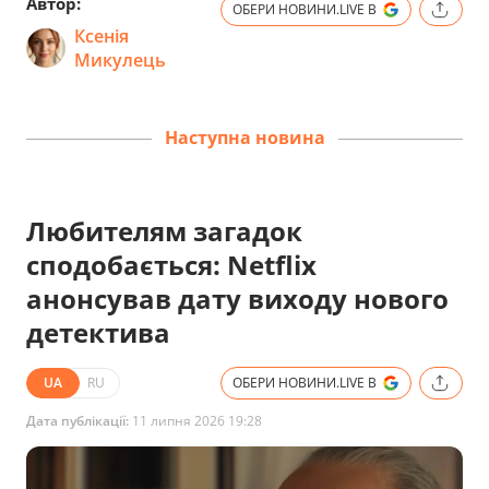
Автор:
ОБЕРИ НОВИНИ.LIVE В
Ксенія
Микулець
Наступна новина
Любителям загадок
сподобається: Netflix
анонсував дату виходу нового
детектива
UA
RU
ОБЕРИ НОВИНИ.LIVE В
Дата публікації:
11 липня 2026 19:28