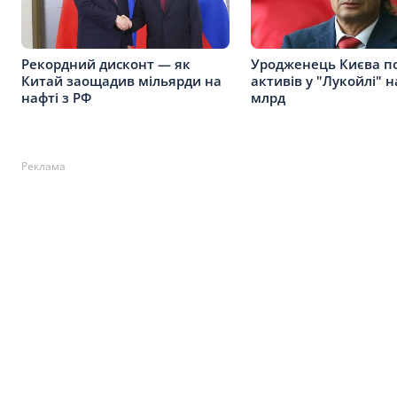
Рекордний дисконт — як
Уродженець Києва п
Китай заощадив мільярди на
активів у "Лукойлі" н
нафті з РФ
млрд
Реклама