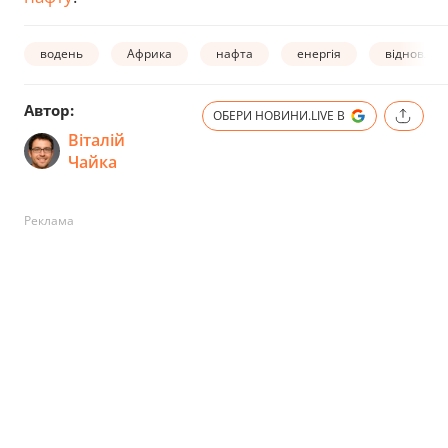
водень
Африка
нафта
енергія
відновлюв
Автор:
ОБЕРИ НОВИНИ.LIVE В
Віталій
Чайка
Реклама