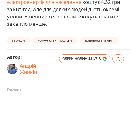
електроенергія для населення
коштує 4,32 грн
за кВт-год. Але для деяких людей діють окремі
умови. В певний сезон вони зможуть платити
за світло менше.
тарифи
комунальні послуги
водопостачання
Автор:
ОБЕРИ НОВИНИ.LIVE В
Андрій
Жинкін
Реклама