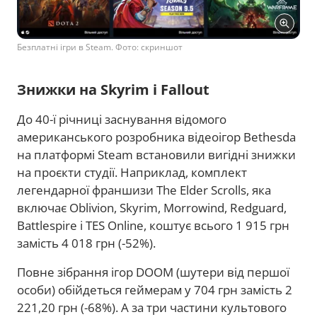
Безплатні ігри в Steam. Фото: скриншот
Знижки на Skyrim і Fallout
До 40-ї річниці заснування відомого
американського розробника відеоігор Bethesda
на платформі Steam встановили вигідні знижки
на проєкти студії. Наприклад, комплект
легендарної франшизи The Elder Scrolls, яка
включає Oblivion, Skyrim, Morrowind, Redguard,
Battlespire і TES Online, коштує всього 1 915 грн
замість 4 018 грн (-52%).
Повне зібрання ігор DOOM (шутери від першої
особи) обійдеться геймерам у 704 грн замість 2
221,20 грн (-68%). А за три частини культового