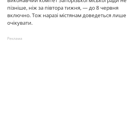
виконавчий комітет Запорізької міської ради не
пізніше, ніж за півтора тижня, — до 8 червня
включно. Тож наразі містянам доведеться лише
очікувати.
Реклама