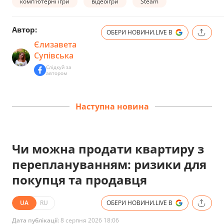
комп'ютерні ігри
відеоігри
Steam
Автор:
ОБЕРИ НОВИНИ.LIVE В
Єлизавета
Супівська
Слідкуй за
автором
Наступна новина
Чи можна продати квартиру з
переплануванням: ризики для
покупця та продавця
UA
RU
ОБЕРИ НОВИНИ.LIVE В
Дата публікації:
8 серпня 2026 18:06