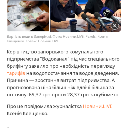
Вартість води в Запоріжжі. Фото: Новини.LIVE, Pexels, Ксенія
Клещенко. Колаж: Новини.LIVE
Керівництво запорізького комунального
підприємства "Водоканал" під час спеціального
брифінгу заявило про необхідність перегляду
тарифів
на водопостачання та водовідведення.
Причина — зростання витрат підприємства. А
прогнозована ціна більш ніж вдвічі більша за
поточну: 69,37 грн проти 28,37 грн за кубометр.
Про це повідомила журналістка
Новини.LIVE
Ксенія Клещенко.