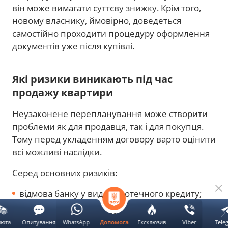
він може вимагати суттєву знижку. Крім того,
новому власнику, ймовірно, доведеться
самостійно проходити процедуру оформлення
документів уже після купівлі.
Які ризики виникають під час
продажу квартири
Неузаконене перепланування може створити
проблеми як для продавця, так і для покупця.
Тому перед укладенням договору варто оцінити
всі можливі наслідки.
Серед основних ризиків:
відмова банку у видачі іпотечного кредиту;
затримка або перенесення нотаріального
люта
Опитування
WhatsApp
Ексклюзив
Viber
Tele
Допомога
оформлення;