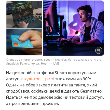
Хлопець за комп'ютером, ігровий ноутбук, банківська карта. Фото:
Unsplash, Pexels. Колаж: Новини.LIVE
На цифровій платформі Steam користувачам
доступні
культові ігри
зі знижками до 90%.
Однак не обов’язково платити за тайтл, який
сподобався, оскільки деякі віддають безплатно.
Йдеться не про демоверсію чи тестовий доступ,
а про повноцінні проєкти.