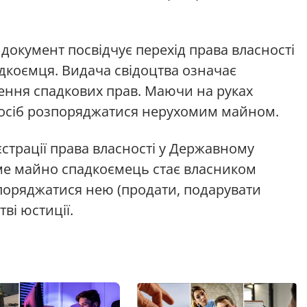
окумент посвідчує перехід права власності
адкоємця. Видача свідоцтва означає
ння спадкових прав. Маючи на руках
посіб розпоряджатися нерухомим майном.
єстрації права власності у Державному
оме майно спадкоємець стає власником
поряджатися нею (продати, подарувати
ві юстиції.