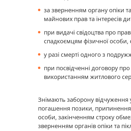
за зверненням органу опіки та
майнових прав та інтересів ди
при видачі свідоцтва про пр
спадкоємцям фізичної особи,
у разі смерті одного з подружж
при посвідченні договору про
використанням житлового сер
Знімають заборону відчуження у
погашення позики, припиненням
особи, закінченням строку обме
зверненням органів опіки та пік