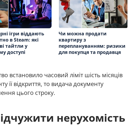
рні ігри віддають
Чи можна продати
тно в Steam: які
квартиру з
ві тайтли у
переплануванням: ризики
му доступі
для покупця та продавця
во встановило часовий ліміт шість місяців
у її відкриття, то видача документу
шення цього строку.
відчужити нерухомість