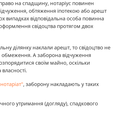
право на спадщину, нотаріус повинен
 відчуження, обтяження іпотекою або арешт
ох випадках відповідальна особа повинна
оформлення свідоцтва протягом двох
ьну ділянку наклали арешт, то свідоцтво не
 обмеження. А заборона відчуження
озпорядитися своїм майно, оскільки
 власності.
 нотаріат"
, заборону накладають у таких
ічного утримання (догляду), спадкового