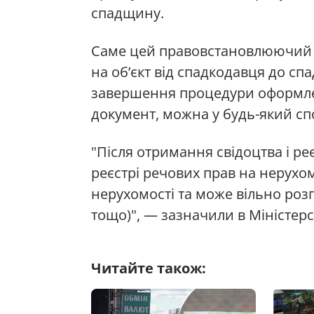
спадщину.
Саме цей правовстановлюючий д
на об’єкт від спадкодавця до сп
завершення процедури оформле
документ, можна у будь-який с
"Після отримання свідоцтва і ре
реєстрі речових прав на нерух
нерухомості та може вільно роз
тощо)", — зазначили в Міністерст
Читайте також: