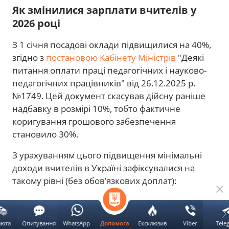
Як змінилися зарплати вчителів у
2026 році
З 1 січня посадові оклади підвищилися на 40%,
згідно з
постановою Кабінету Міністрів
"Деякі
питання оплати праці педагогічних і науково-
педагогічних працівників" від 26.12.2025 р.
№1749. Цей документ скасував дійсну раніше
надбавку в розмірі 10%, тобто фактичне
коригування грошового забезпечення
становило 30%.
З урахуванням цього підвищення мінімальні
доходи вчителів в Україні зафіксувалися на
такому рівні (без обов’язкових доплат):
Реклама
люта
Опитування
WhatsApp
Ексклюзив
Viber
Tele
Допомога