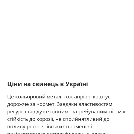
Ціни на свинець в Україні
Це кольоровий метал, тож апріорі коштує
дорожче за чормет. Завдяки властивостям
ресурс став дуже цінним і затребуваним: він має
стійкість до корозії, не сприйнятливий до
впливу рентгенівських променів і
радіоактивного випромінювання, здатен