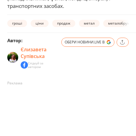
транспортних засобах.
гроші
ціни
продаж
метал
металобрухт
Автор:
ОБЕРИ НОВИНИ.LIVE В
Єлизавета
Супівська
Слідкуй за
автором
Реклама