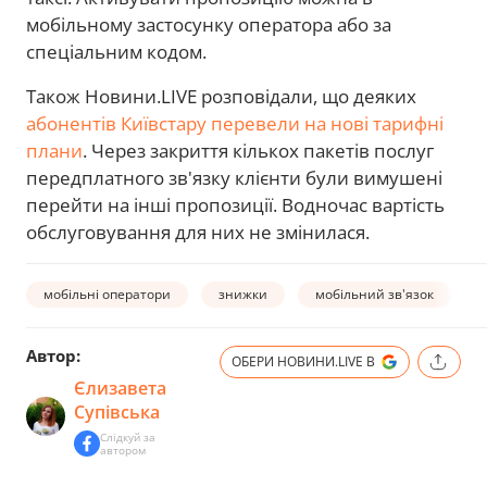
мобільному застосунку оператора або за
спеціальним кодом.
Також Новини.LIVE розповідали, що деяких
абонентів Київстару перевели на нові тарифні
плани
. Через закриття кількох пакетів послуг
передплатного зв'язку клієнти були вимушені
перейти на інші пропозиції. Водночас вартість
обслуговування для них не змінилася.
мобільні оператори
знижки
мобільний зв'язок
Автор:
ОБЕРИ НОВИНИ.LIVE В
Єлизавета
Супівська
Слідкуй за
автором