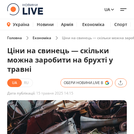
UA
Україна
Новини
Армія
Економіка
Спорт
Головна
Економіка
Ціни на свинець — скільки можна зароби
Ціни на свинець — скільки
можна заробити на брухті у
травні
UA
RU
ОБЕРИ НОВИНИ.LIVE В
Дата публікації:
15 травня 2025 14:15