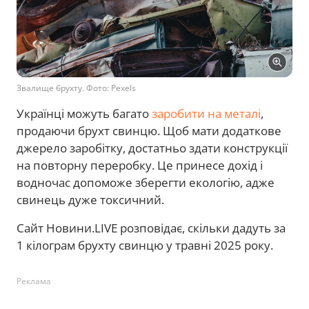
Звалище брухту. Фото: Pexels
Українці можуть багато
заробити на металі
,
продаючи брухт свинцю. Щоб мати додаткове
джерело заробітку, достатньо здати конструкції
на повторну переробку. Це принесе дохід і
водночас допоможе зберегти екологію, адже
свинець дуже токсичний.
Сайт Новини.LIVE розповідає, скільки дадуть за
1 кілограм брухту свинцю у травні 2025 року.
Реклама