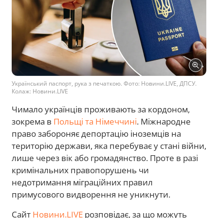
Український паспорт, рука з печаткою. Фото: Новини.LIVE, ДПСУ.
Колаж: Новини.LIVE
Чимало українців проживають за кордоном,
зокрема в
Польщі та Німеччині
. Міжнародне
право забороняє депортацію іноземців на
територію держави, яка перебуває у стані війни,
лише через вік або громадянство. Проте в разі
кримінальних правопорушень чи
недотримання міграційних правил
примусового видворення не уникнути.
Сайт
Новини.LIVE
розповідає, за що можуть