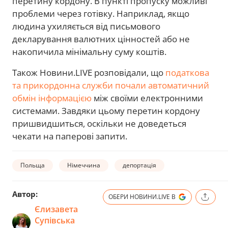
перетину кордону. В пункті пропуску можливі
проблеми через готівку. Наприклад, якщо
людина ухиляється від письмового
декларування валютних цінностей або не
накопичила мінімальну суму коштів.
Також Новини.LIVE розповідали, що
податкова
та прикордонна служби почали автоматичний
обмін інформацією
між своїми електронними
системами. Завдяки цьому перетин кордону
пришвидшиться, оскільки не доведеться
чекати на паперові запити.
Польща
Німеччина
депортація
Автор:
ОБЕРИ НОВИНИ.LIVE В
Єлизавета
Супівська