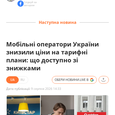
Слідкуй за
автором
Наступна новина
Мобільні оператори України
знизили ціни на тарифні
плани: що доступно зі
знижками
UA
RU
ОБЕРИ НОВИНИ.LIVE В
Дата публікації:
9 серпня 2026 14:33