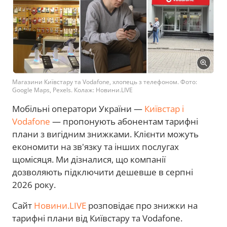
Магазини Київстару та Vodafone, хлопець з телефоном. Фото:
Google Maps, Pexels. Колаж: Новини.LIVE
Мобільні оператори України —
Київстар і
Vodafone
— пропонують абонентам тарифні
плани з вигідним знижками. Клієнти можуть
економити на зв'язку та інших послугах
щомісяця. Ми дізналися, що компанії
дозволяють підключити дешевше в серпні
2026 року.
Сайт
Новини.LIVE
розповідає про знижки на
тарифні плани від Київстару та Vodafone.