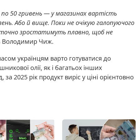
 по 50 гривень — у магазинах вартість
вень. Або й вище. Поки не очікую галопуючого
и точно зростатимуть плавно, щоб не
 Володимир Чиж.
сом українцям варто готуватися до
икової олії, як і багатьох інших
 за 2025 рік продукт виріс у ціні орієнтовно