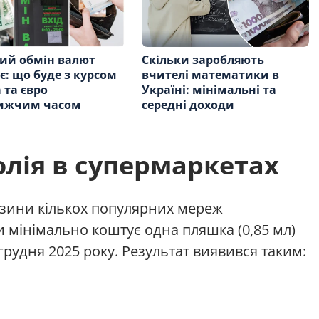
ий обмін валют
Скільки заробляють
є: що буде з курсом
вчителі математики в
 та євро
Україні: мінімальні та
ижчим часом
середні доходи
олія в супермаркетах
зини кількох популярних мереж
ки мінімально коштує одна пляшка (0,85 мл)
грудня 2025 року. Результат виявився таким: