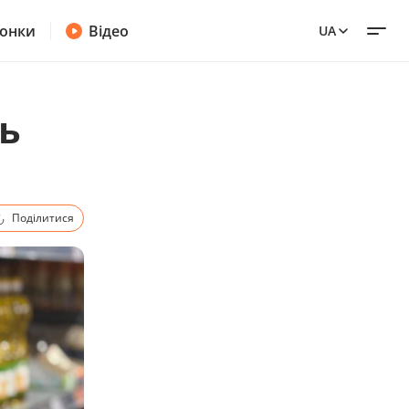
онки
Відео
UA
ь
Поділитися