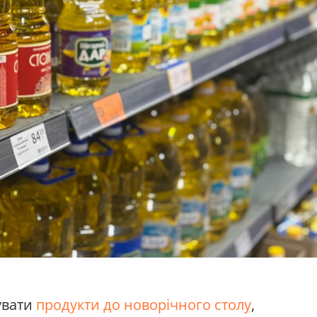
увати
продукти до новорічного столу
,