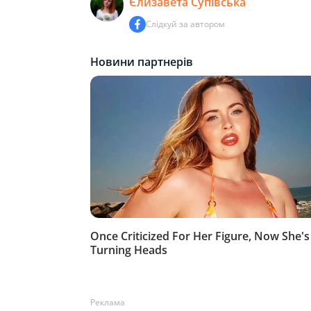
Єлизавета Супівська
Слідкуй за автором
Реклама