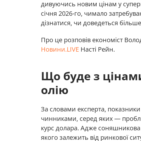
дивуючись новим цінам у супер
січня 2026-го, чимало затребув
дізнатися, чи доведеться більш
Про це розповів економіст Воло
Новини.LIVE
Насті Рейн.
Що буде з цінам
олію
За словами експерта, показник
чинниками, серед яких — проблем
курс долара. Адже соняшникова 
якого залежить від ринкової ситу