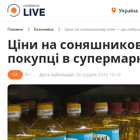
Україна
Головна
Економіка
Ціни на соняшникову олію — що побача
Ціни на соняшников
покупці в супермар
Дата публікації:
26 грудня 2025 16:10
UA
RU