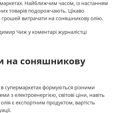
маркетах. Найближчим часом, із настанням
аних товарів подорожчають. Цікаво
е грошей витрачати на соняшникову олію.
димир Чиж у коментарі журналістці
и на соняшникову
и в супермаркетах формуються різними
и з електроенергією, світові ціни, навіть
олія є експортним продуктом, вартість
ації.