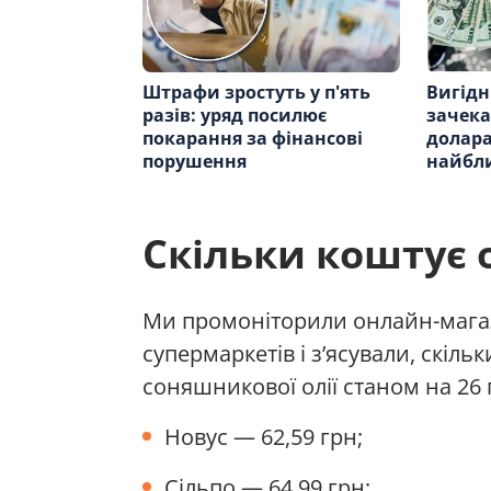
Штрафи зростуть у п'ять
Вигідн
разів: уряд посилює
зачека
покарання за фінансові
долара
порушення
найбл
Скільки коштує 
Ми промоніторили онлайн-мага
супермаркетів і з’ясували, скіль
соняшникової олії станом на 26 
Новус — 62,59 грн;
Сільпо — 64,99 грн;