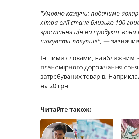
"Умовно кажучи: побачимо долар
літра олії стане близько 100 гри
зростання цін на продукт, вон
шокувати покупців",
— зазначив
Іншими словами, найближчим ча
планомірного дорожчання соняшн
затребуваних товарів. Наприклад,
на 20 грн.
Читайте також: