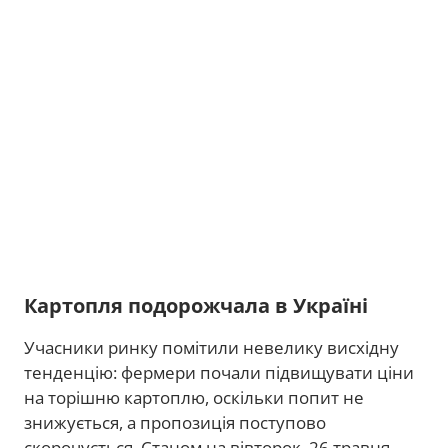
Картопля подорожчала в Україні
Учасники ринку помітили невелику висхідну
тенденцію: фермери почали підвищувати ціни
на торішню картоплю, оскільки попит не
знижується, а пропозиція поступово
скорочується. Станом на вівторок, 26 травня,