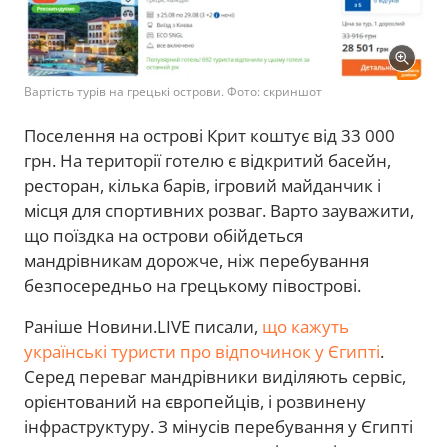
Вартість турів на грецькі острови. Фото: скриншот
Поселення на острові Крит коштує від 33 000
грн. На території готелю є відкритий басейн,
ресторан, кілька барів, ігровий майданчик і
місця для спортивних розваг. Варто зауважити,
що поїздка на острови обійдеться
мандрівникам дорожче, ніж перебування
безпосередньо на грецькому півострові.
Раніше Новини.LIVE писали,
що кажуть
українські туристи про відпочинок у Єгипті
.
Серед переваг мандрівники виділяють сервіс,
орієнтований на європейців, і розвинену
інфраструктуру. З мінусів перебування у Єгипті