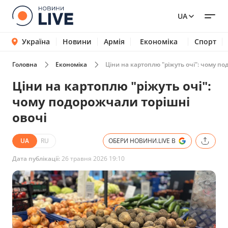
UA
Україна
Новини
Армія
Економіка
Спорт
Головна
Економіка
Ціни на картоплю "ріжуть очі": чому по
Ціни на картоплю "ріжуть очі":
чому подорожчали торішні
овочі
UA
RU
ОБЕРИ НОВИНИ.LIVE В
Дата публікації:
26 травня 2026 19:10