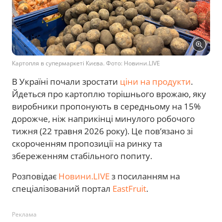
Картопля в супермаркеті Києва. Фото: Новини.LIVE
В Україні почали зростати
ціни на продукти
.
Йдеться про картоплю торішнього врожаю, яку
виробники пропонують в середньому на 15%
дорожче, ніж наприкінці минулого робочого
тижня (22 травня 2026 року). Це пов’язано зі
скороченням пропозиції на ринку та
збереженням стабільного попиту.
Розповідає
Новини.LIVE
з посиланням на
спеціалізований портал
EastFruit
.
Реклама