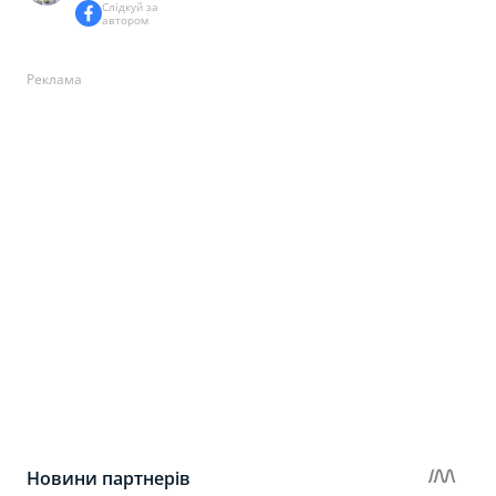
Слідкуй за
автором
Реклама