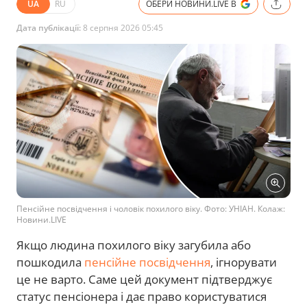
UA
RU
ОБЕРИ НОВИНИ.LIVE В
Дата публікації:
8 серпня 2026 05:45
Пенсійне посвідчення і чоловік похилого віку. Фото: УНІАН. Колаж:
Новини.LIVE
Якщо людина похилого віку загубила або
пошкодила
пенсійне посвідчення
, ігнорувати
це не варто. Саме цей документ підтверджує
статус пенсіонера і дає право користуватися