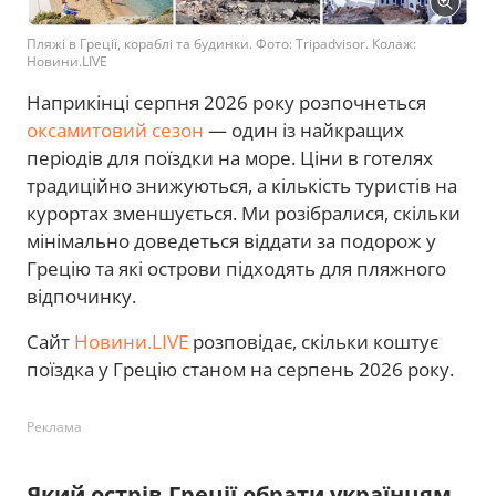
Пляжі в Греції, кораблі та будинки. Фото: Tripadvisor. Колаж:
Новини.LIVE
Наприкінці серпня 2026 року розпочнеться
оксамитовий сезон
— один із найкращих
періодів для поїздки на море. Ціни в готелях
традиційно знижуються, а кількість туристів на
курортах зменшується. Ми розібралися, скільки
мінімально доведеться віддати за подорож у
Грецію та які острови підходять для пляжного
відпочинку.
Сайт
Новини.LIVE
розповідає, скільки коштує
поїздка у Грецію станом на серпень 2026 року.
Реклама
Який острів Греції обрати українцям