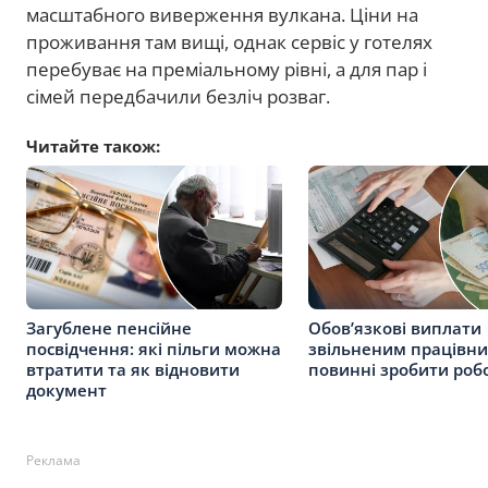
масштабного виверження вулкана. Ціни на
проживання там вищі, однак сервіс у готелях
перебуває на преміальному рівні, а для пар і
сімей передбачили безліч розваг.
Читайте також:
Загублене пенсійне
Обов’язкові виплати
посвідчення: які пільги можна
звільненим працівн
втратити та як відновити
повинні зробити роб
документ
Реклама