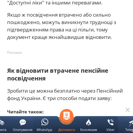
"Доступні ліки" та іншими перевагами.
Якщо ж посвідчення втрачено або сильно
пошкоджено, можуть виникнути труднощі з
підтвердженням права на ці пільги, тому
документ краще якнайшвидше відновити.
Реклама
Як відновити втрачене пенсійне
посвідчення
Зробити це можна безплатно через Пенсійний
фонд України. Є три способи подати заяву:
Читайте також:
люта
Опитування
WhatsApp
Ексклюзив
Viber
Tele
Допомога