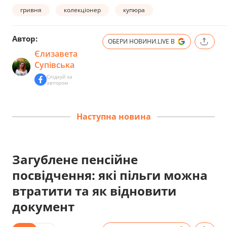
гривня
колекціонер
купюра
Автор:
ОБЕРИ НОВИНИ.LIVE В
Єлизавета
Супівська
Слідкуй за
автором
Наступна новина
Загублене пенсійне
посвідчення: які пільги можна
втратити та як відновити
документ