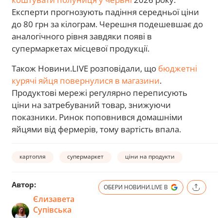
Експерти прогнозують падіння середньої ціни
до 80 грн за кілограм. Черешня подешевшає до
аналогічного рівня завдяки появі в
супермаркетах місцевої продукції.
Також Новини.LIVE розповідали, що
бюджетні
курячі яйця повернулися в магазини
.
Продуктові мережі регулярно переписують
ціни на затребуваний товар, знижуючи
показники. Ринок поповнився домашніми
яйцями від фермерів, тому вартість впала.
картопля
супермаркет
ціни на продукти
Автор:
ОБЕРИ НОВИНИ.LIVE В
Єлизавета
Супівська