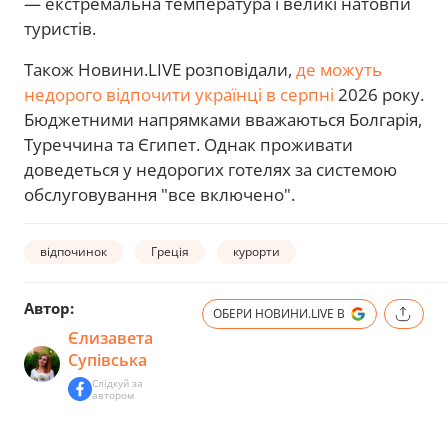
— екстремальна температура і великі натовпи
туристів.
Також Новини.LIVE розповідали,
де можуть
недорого відпочити українці в серпні
2026 року.
Бюджетними напрямками вважаються Болгарія,
Туреччина та Єгипет. Однак проживати
доведеться у недорогих готелях за системою
обслуговування "все включено".
відпочинок
Греція
курорти
Автор:
ОБЕРИ НОВИНИ.LIVE В
Єлизавета
Супівська
Слідкуй за
автором