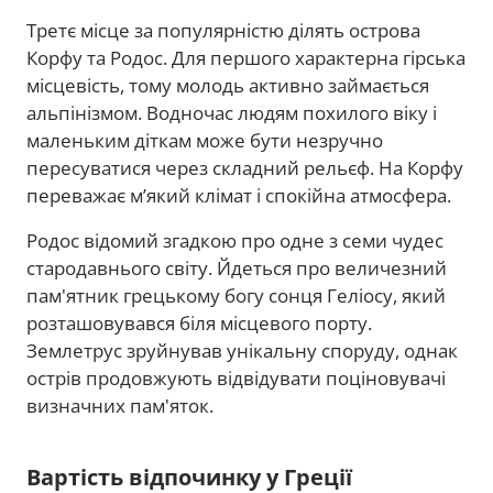
Третє місце за популярністю ділять острова
Корфу та Родос. Для першого характерна гірська
місцевість, тому молодь активно займається
альпінізмом. Водночас людям похилого віку і
маленьким діткам може бути незручно
пересуватися через складний рельєф. На Корфу
переважає м’який клімат і спокійна атмосфера.
Родос відомий згадкою про одне з семи чудес
стародавнього світу. Йдеться про величезний
пам'ятник грецькому богу сонця Геліосу, який
розташовувався біля місцевого порту.
Землетрус зруйнував унікальну споруду, однак
острів продовжують відвідувати поціновувачі
визначних пам'яток.
Вартість відпочинку у Греції