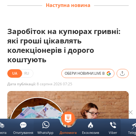
Наступна новина
Заробіток на купюрах гривні:
які гроші цікавлять
колекціонерів і дорого
коштують
UA
RU
ОБЕРИ НОВИНИ.LIVE В
Дата публікації:
8 серпня 2026 07:25
люта
Опитування
WhatsApp
Ексклюзив
Viber
Tele
Допомога