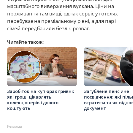
масштабного виверження вулкана. Ціни на
проживання там вищі, однак сервіс у готелях
перебуває на преміальному рівні, а для пар і
сімей передбачили безліч розваг.
Читайте також:
Заробіток на купюрах гривні:
Загублене пенсійне
які гроші цікавлять
посвідчення: які піл
колекціонерів і дорого
втратити та як відно
коштують
документ
Реклама