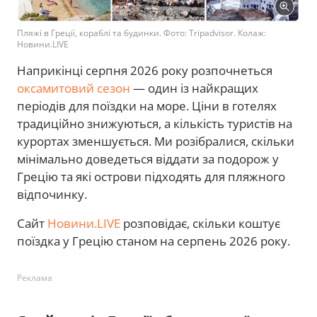
Пляжі в Греції, кораблі та будинки. Фото: Tripadvisor. Колаж:
Новини.LIVE
Наприкінці серпня 2026 року розпочнеться
оксамитовий сезон
— один із найкращих
періодів для поїздки на море. Ціни в готелях
традиційно знижуються, а кількість туристів на
курортах зменшується. Ми розібралися, скільки
мінімально доведеться віддати за подорож у
Грецію та які острови підходять для пляжного
відпочинку.
Сайт
Новини.LIVE
розповідає, скільки коштує
поїздка у Грецію станом на серпень 2026 року.
Реклама