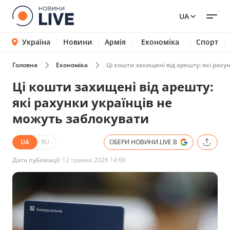
UA
Україна
Новини
Армія
Економіка
Спорт
Головна
Економіка
Ці кошти захищені від арешту: які раху
Ці кошти захищені від арешту:
які рахунки українців не
можуть заблокувати
UA
RU
ОБЕРИ НОВИНИ.LIVE В
Дата публікації:
12 травня 2026 14:06