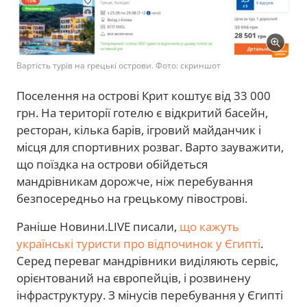
Вартість турів на грецькі острови. Фото: скриншот
Поселення на острові Крит коштує від 33 000
грн. На території готелю є відкритий басейн,
ресторан, кілька барів, ігровий майданчик і
місця для спортивних розваг. Варто зауважити,
що поїздка на острови обійдеться
мандрівникам дорожче, ніж перебування
безпосередньо на грецькому півострові.
Раніше Новини.LIVE писали,
що кажуть
українські туристи про відпочинок у Єгипті
.
Серед переваг мандрівники виділяють сервіс,
орієнтований на європейців, і розвинену
інфраструктуру. З мінусів перебування у Єгипті