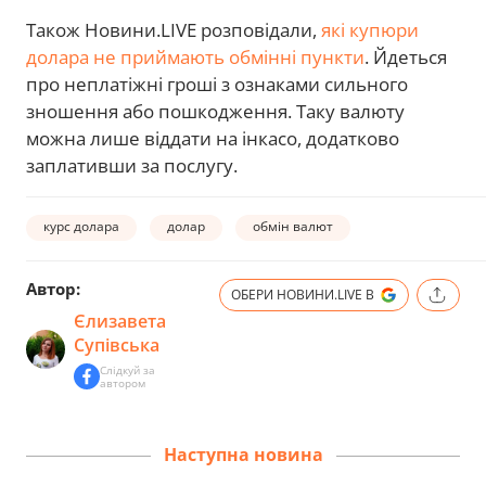
Також Новини.LIVE розповідали,
які купюри
долара не приймають обмінні пункти
. Йдеться
про неплатіжні гроші з ознаками сильного
зношення або пошкодження. Таку валюту
можна лише віддати на інкасо, додатково
заплативши за послугу.
курс долара
долар
обмін валют
Автор:
ОБЕРИ НОВИНИ.LIVE В
Єлизавета
Супівська
Слідкуй за
автором
Наступна новина