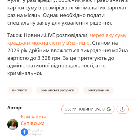
картки суму в розмірі двох мінімальних зарплат
раз на місяць. Однак необхідно подати
спеціальну заяву для ухвалення рішення.
Також Новини.LIVE розповідали,
через яку суму
крадіжки можна сісти у в’язницю
. Станом на
2026 рік дрібним вважається викрадення майна
вартістю до 3 328 грн. За це притягують до
адміністративної відповідальності, а не
кримінальної.
виплати
банківські рахунки
блокування
Автор:
ОБЕРИ НОВИНИ.LIVE В
Єлизавета
Супівська
Слідкуй за
автором