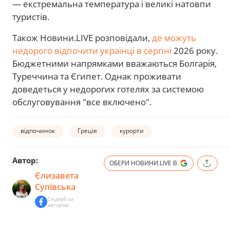
— екстремальна температура і великі натовпи
туристів.
Також Новини.LIVE розповідали,
де можуть
недорого відпочити українці в серпні
2026 року.
Бюджетними напрямками вважаються Болгарія,
Туреччина та Єгипет. Однак проживати
доведеться у недорогих готелях за системою
обслуговування "все включено".
відпочинок
Греція
курорти
Автор:
ОБЕРИ НОВИНИ.LIVE В
Єлизавета
Супівська
Слідкуй за
автором