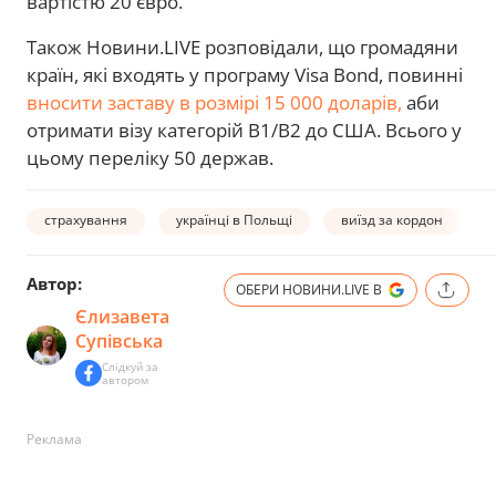
вартістю 20 євро.
Також Новини.LIVE розповідали, що громадяни
країн, які входять у програму Visa Bond, повинні
вносити заставу в розмірі 15 000 доларів,
аби
отримати візу категорій B1/B2 до США. Всього у
цьому переліку 50 держав.
страхування
українці в Польщі
виїзд за кордон
Автор:
ОБЕРИ НОВИНИ.LIVE В
Єлизавета
Супівська
Слідкуй за
автором
Реклама