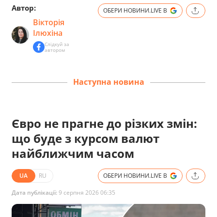
Автор:
ОБЕРИ НОВИНИ.LIVE В
Вікторія
Ілюхіна
Слідкуй за
автором
Наступна новина
Євро не прагне до різких змін:
що буде з курсом валют
найближчим часом
UA
RU
ОБЕРИ НОВИНИ.LIVE В
Дата публікації:
9 серпня 2026 06:35