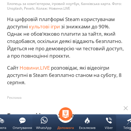
Хлопець за комп'ютером, ігровий ноутбук, банківська карта. Фото:
Unsplash, Pexels. Колаж: Новини.LIVE
На цифровій платформі Steam користувачам
доступні
культові ігри
зі знижками до 90%.
Однак не обов’язково платити за тайтл, який
сподобався, оскільки деякі віддають безплатно.
Йдеться не про демоверсію чи тестовий доступ,
а про повноцінні проєкти.
Сайт
Новини.LIVE
розповідає, які відеоігри
доступні в Steam безплатно станом на суботу, 8
серпня.
Реклама
Безплатні ігри в Steam
Цифровий магазин пропонує геймерам безліч
люта
Опитування
WhatsApp
Ексклюзив
Viber
Tele
Допомога