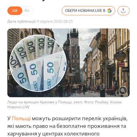
UA
RU
ОБЕРИ НОВИНИ.LIVE В
Дата публікації:
9 серпня 2026 08:25
Люди на вулицях Кракова у Польщі, злоті. Фото: Pixabay. Колаж:
Новини.LIVE
У
Польщі
можуть розширити перелік українців,
які мають право на безоплатне проживання та
харчування у центрах колективного