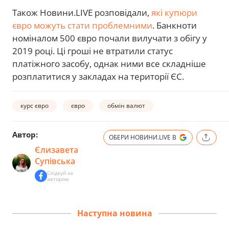
Також Новини.LIVE розповідали,
які купюри
євро можуть стати проблемними
. Банкноти
номіналом 500 євро почали вилучати з обігу у
2019 році. Ці гроші не втратили статус
платіжного засобу, однак ними все складніше
розплатитися у закладах на території ЄС.
курс євро
євро
обмін валют
Автор:
ОБЕРИ НОВИНИ.LIVE В
Єлизавета
Супівська
Слідкуй за
автором
Наступна новина