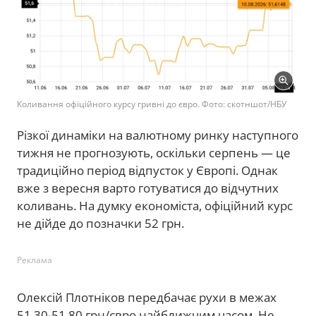
Коливання офіційного курсу гривні до євро. Фото: скотншот/НБУ
Різкої динаміки на валютному ринку наступного
тижня не прогнозують, оскільки серпень — це
традиційно період відпусток у Європі. Однак
вже з вересня варто готуватися до відчутних
коливань. На думку економіста, офіційний курс
не дійде до позначки 52 грн.
Реклама
Олексій Плотніков передбачає рухи в межах
51,30-51,80 грн/євро найближчим часом. Не