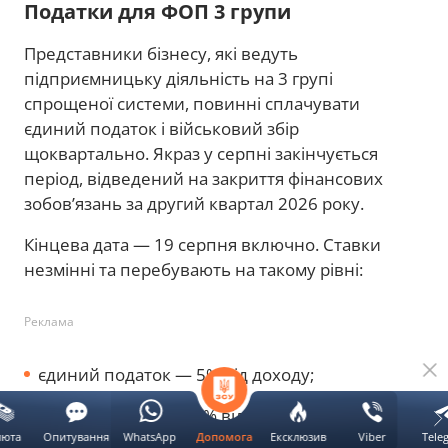
Податки для ФОП 3 групи
Представники бізнесу, які ведуть
підприємницьку діяльність на 3 групі
спрощеної системи, повинні сплачувати
єдиний податок і військовий збір
щоквартально. Якраз у серпні закінчується
період, відведений на закриття фінансових
зобов’язань за другий квартал 2026 року.
Кінцева дата — 19 серпня включно. Ставки
незмінні та перебувають на такому рівні:
Реклама
єдиний податок — 5% від доходу;
військовий збір — 1% від доходу.
люта
Опитування
WhatsApp
Ексклюзив
Viber
Tele
Допомога