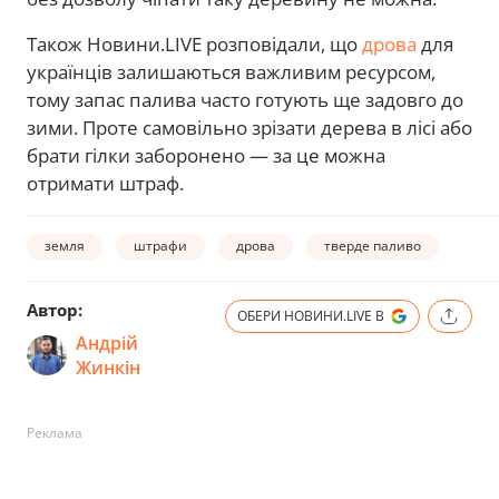
Також Новини.LIVE розповідали, що
дрова
для
українців залишаються важливим ресурсом,
тому запас палива часто готують ще задовго до
зими. Проте самовільно зрізати дерева в лісі або
брати гілки заборонено — за це можна
отримати штраф.
земля
штрафи
дрова
тверде паливо
Автор:
ОБЕРИ НОВИНИ.LIVE В
Андрій
Жинкін
Реклама