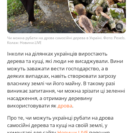
Чи можна рубати на дрова самосійні дерева в Україні. Фото: Pexels.
Колаж: Новини.LIVE
Інколи на ділянках українців виростають
дерева та кущі, які люди не висаджували. Вини
можуть заважати вести господарство, а в
деяких випадках, навіть створювати загрозу
власнику землі чи його майну. В такому разі
виникає запитання, чи можна зрізати ці зеленні
насадження, а отриману деревину
використовувати як
дрова
.
Про те, чи можуть українці рубати на дрова
самосійні дерева та кущі на своїй землі, у
коментарі для сайту
Новини.LIVE
пояснив