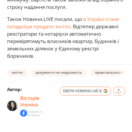
строку надання послуги.
Також Новини.LIVE писали, що
в Україні стане
складніше продати житло
. Відтепер державні
реєстратори та нотаріуси автоматично
перевірятимуть власників квартир, будинків і
земельних ділянок у Єдиному реєстрі
боржників.
житло
документи на нерухомість
право власності на н
Автор:
ОБЕРИ НОВИНИ.LIVE В
Вікторія
Ілюхіна
Слідкуй за
автором