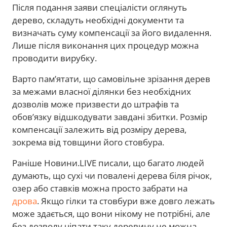
Після подання заяви спеціалісти оглянуть
дерево, складуть необхідні документи та
визначать суму компенсації за його видалення.
Лише після виконання цих процедур можна
проводити вирубку.
Варто пам’ятати, що самовільне зрізання дерев
за межами власної ділянки без необхідних
дозволів може призвести до штрафів та
обов’язку відшкодувати завдані збитки. Розмір
компенсації залежить від розміру дерева,
зокрема від товщини його стовбура.
Раніше Новини.LIVE писали, що багато людей
думають, що сухі чи повалені дерева біля річок,
озер або ставків можна просто забрати на
дрова
. Якщо гілки та стовбури вже довго лежать
може здається, що вони нікому не потрібні, але
без дозволу чіпати таку деревину не можна.