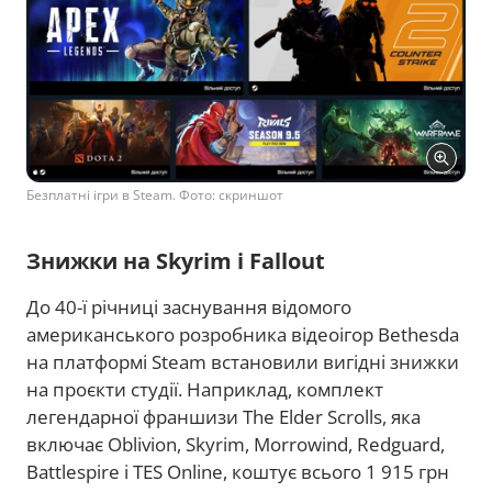
Безплатні ігри в Steam. Фото: скриншот
Знижки на Skyrim і Fallout
До 40-ї річниці заснування відомого
американського розробника відеоігор Bethesda
на платформі Steam встановили вигідні знижки
на проєкти студії. Наприклад, комплект
легендарної франшизи The Elder Scrolls, яка
включає Oblivion, Skyrim, Morrowind, Redguard,
Battlespire і TES Online, коштує всього 1 915 грн