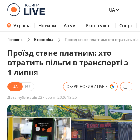
UA
Україна
Новини
Армія
Економіка
Спорт
Головна
Економіка
Проїзд стане платним: хто втратить піль
Проїзд стане платним: хто
втратить пільги в транспорті з
1 липня
UA
RU
ОБЕРИ НОВИНИ.LIVE В
Дата публікації:
22 червня 2026 13:25