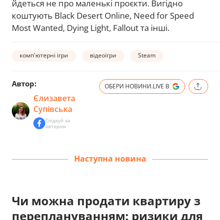
йдеться не про маленькі проєкти. Вигідно
коштують Black Desert Online, Need for Speed
Most Wanted, Dying Light, Fallout та інші.
комп'ютерні ігри
відеоігри
Steam
Автор:
ОБЕРИ НОВИНИ.LIVE В
Єлизавета
Супівська
Слідкуй за
автором
Наступна новина
Чи можна продати квартиру з
переплануванням: ризики для