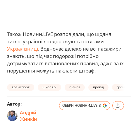
Також Новини.LIVE розповідали, що щодня
тисячі українців подорожують потягами
Укрзалізниці
. Водночас далеко не всі пасажири
знають, що під час подорожі потрібно
дотримуватися встановлених правил, адже за їх
порушення можуть накласти штраф.
транспорт
школярі
пільги
проїзд
громадс
Автор:
ОБЕРИ НОВИНИ.LIVE В
Андрій
Жинкін