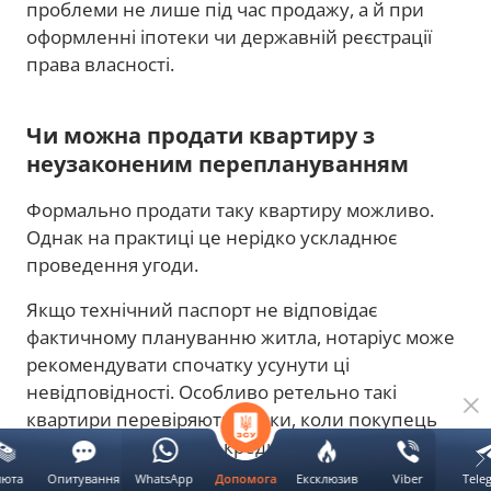
проблеми не лише під час продажу, а й при
оформленні іпотеки чи державній реєстрації
права власності.
Чи можна продати квартиру з
неузаконеним переплануванням
Формально продати таку квартиру можливо.
Однак на практиці це нерідко ускладнює
проведення угоди.
Якщо технічний паспорт не відповідає
фактичному плануванню житла, нотаріус може
рекомендувати спочатку усунути ці
невідповідності. Особливо ретельно такі
квартири перевіряють банки, коли покупець
оформлює іпотечний кредит. Для фінансової
установи важливо, щоб характеристики
люта
Опитування
WhatsApp
Ексклюзив
Viber
Tele
Допомога