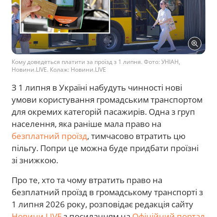
Кому доведеться платити за проїзд з 1 липня. Фото: УНІАН,
Новини.LIVE. Колаж: Новини.LIVE
З 1 липня в Україні набудуть чинності нові
умови користування громадським транспортом
для окремих категорій пасажирів. Одна з груп
населення, яка раніше мала право на
безплатний проїзд
, тимчасово втратить цю
пільгу. Попри це можна буде придбати проїзні
зі знижкою.
Про те, хто та чому втратить право на
безплатний проїзд в громадському транспорті з
1 липня 2026 року, розповідає редакція сайту
Новини.LIVE
з посиланням на
Офіційний портал