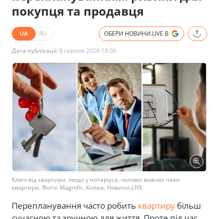
покупця та продавця
UA
RU
ОБЕРИ НОВИНИ.LIVE В
Дата публікації:
8 серпня 2026 18:06
Ключ від квартири, люди у нотаріуса, чоловік вивчає план
квартири. Фото: Magnific. Колаж: Новини.LIVE
Перепланування часто робить
квартиру
більш
сучасною та зручною для життя. Проте під час