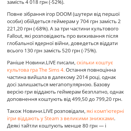
замість 4 018 грн (-52%).
Повне зібрання ігор DOOM (шутери від першої
особи) обійдеться геймерам у 704 грн замість 2
221,20 грн (-68%). А за три частини культового
Fallout, які розповідають про виживання після
глобальної ядерної війни, доведеться віддати
всього 130 грн замість 520 грн (-75%).
Раніше Новини.LIVE писали,
скільки коштує
культова гра The Sims 4.
Остання повноцінна
частина вийшла в далекому 2014 році, однак
досі залишається мегапопулярною. Базову
версію гри віддають геймерам безплатно, однак
доповнення коштують від 499,50 до 799,20 грн.
Також Новини.LIVE розповідали,
які комп’ютерні
ігри віддають у Steam з великими знижками
.
Деякі тайтли коштують менше 80 грн — і