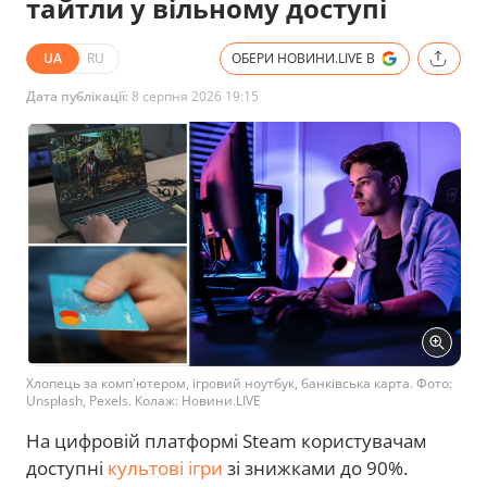
тайтли у вільному доступі
UA
RU
ОБЕРИ НОВИНИ.LIVE В
Дата публікації:
8 серпня 2026 19:15
Хлопець за комп'ютером, ігровий ноутбук, банківська карта. Фото:
Unsplash, Pexels. Колаж: Новини.LIVE
На цифровій платформі Steam користувачам
доступні
культові ігри
зі знижками до 90%.