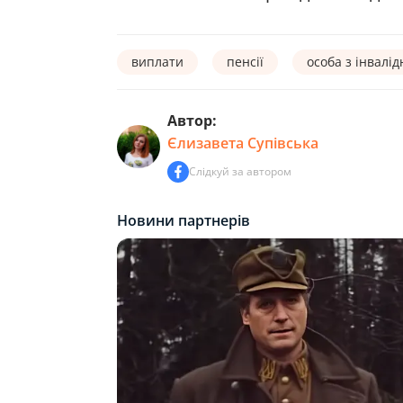
виплати
пенсії
особа з інвалід
Автор:
Єлизавета Супівська
Слідкуй за автором