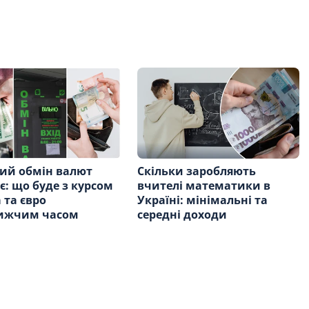
ий обмін валют
Скільки заробляють
є: що буде з курсом
вчителі математики в
 та євро
Україні: мінімальні та
ижчим часом
середні доходи