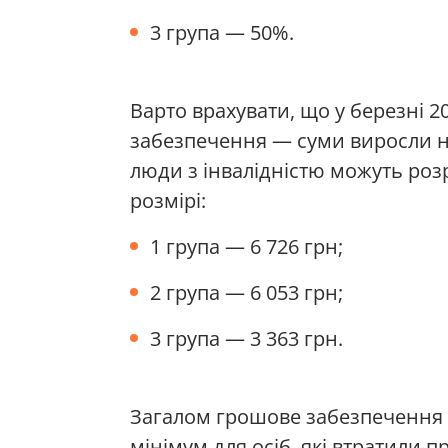
3 група — 50%.
Варто врахувати, що у березні 2
забезпечення — суми виросли н
люди з інвалідністю можуть роз
розмірі:
1 група — 6 726 грн;
2 група — 6 053 грн;
3 група — 3 363 грн.
Загалом грошове забезпечення
мінімум для осіб, які втратили п