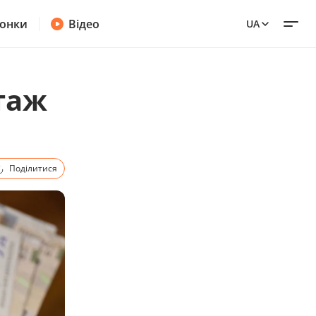
онки
Відео
UA
стаж
Поділитися