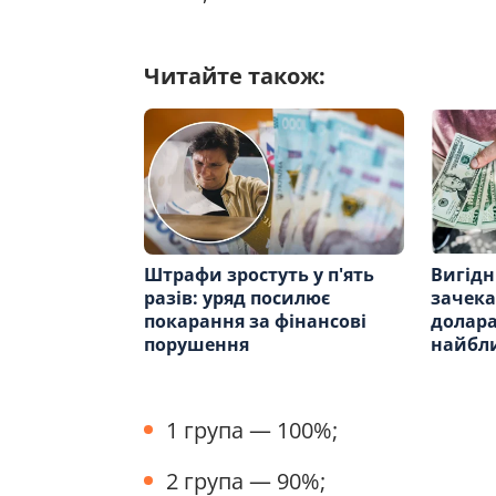
Читайте також:
Штрафи зростуть у п'ять
Вигідн
разів: уряд посилює
зачека
покарання за фінансові
долара
порушення
найбл
1 група — 100%;
2 група — 90%;