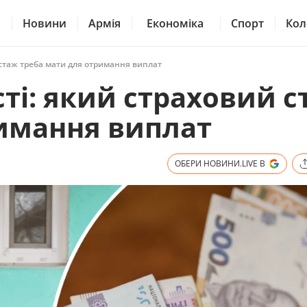
Новини
Армія
Економіка
Спорт
Кол
й стаж треба мати для отримання виплат
сті: який страховий 
римання виплат
ОБЕРИ НОВИНИ.LIVE В