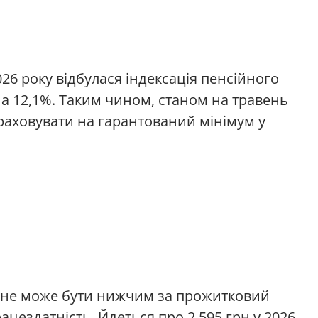
026 року відбулася індексація пенсійного
а 12,1%. Таким чином, станом на травень
раховувати на гарантований мінімум у
 не може бути нижчим за прожитковий
рацездатність. Йдеться про 2 595 грн у 2026