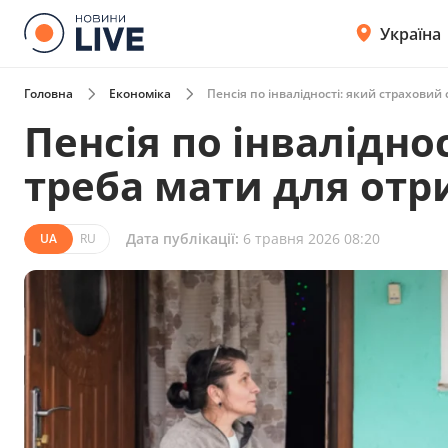
Україна
Головна
Економіка
Пенсія по інвалідності: який страхови
Пенсія по інвалідно
треба мати для от
Дата публікації:
6 травня 2026 08:20
UA
RU