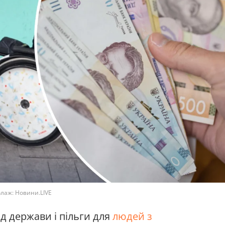
олаж: Новини.LIVE
ід держави і пільги для
людей з