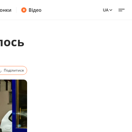
онки
Відео
UA
лось
Поділитися