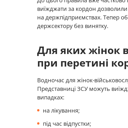
До цього правила вже частково 
виїжджати за кордон дозволили 
на держпідприємствах. Тепер об
держсектору без винятку.
Для яких жінок 
при перетині ко
Водночас для жінок-військовосл
Представниці ЗСУ можуть виїжд
випадках:
на лікування;
під час відпустки;