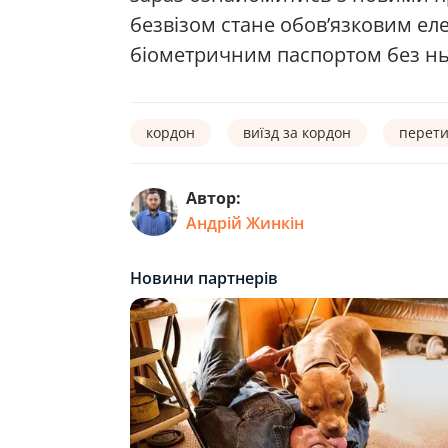
безвізом стане обов’язковим еле
біометричним паспортом без ньо
кордон
виїзд за кордон
перети
Автор:
Андрій Жинкін