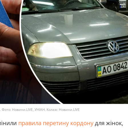
. Фото: Новини.LIVE, УНІАН. Колаж: Новини.LIVE
змінили
правила перетину кордону
для жінок,