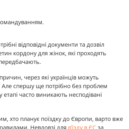
командуванням.
отрібні відповідні документи та дозвіл
тин кордону для жінок, які проходять
 передбачають.
причин, через які українців можуть
о. Але спершу ще потрібно без проблем
му етапі часто виникають несподівані
м, хто планує поїздку до Європи, варто вже
равилами. Невдовзі для
в’їзду в ЄС
за