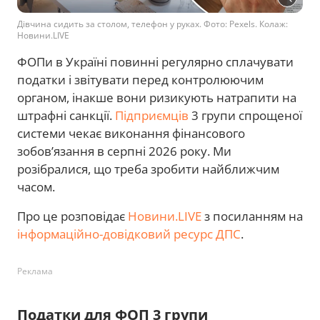
Дівчина сидить за столом, телефон у руках. Фото: Pexels. Колаж:
Новини.LIVE
ФОПи в Україні повинні регулярно сплачувати
податки і звітувати перед контролюючим
органом, інакше вони ризикують натрапити на
штрафні санкції.
Підприємців
3 групи спрощеної
системи чекає виконання фінансового
зобов’язання в серпні 2026 року. Ми
розібралися, що треба зробити найближчим
часом.
Про це розповідає
Новини.LIVE
з посиланням на
інформаційно-довідковий ресурс ДПС
.
Реклама
Податки для ФОП 3 групи