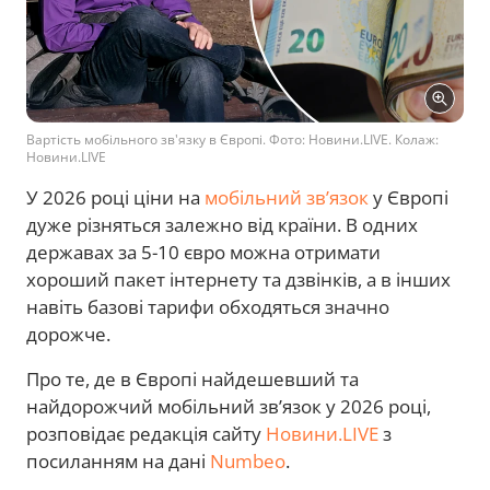
Вартість мобільного зв'язку в Європі. Фото: Новини.LIVE. Колаж:
Новини.LIVE
У 2026 році ціни на
мобільний зв’язок
у Європі
дуже різняться залежно від країни. В одних
державах за 5-10 євро можна отримати
хороший пакет інтернету та дзвінків, а в інших
навіть базові тарифи обходяться значно
дорожче.
Про те, де в Європі найдешевший та
найдорожчий мобільний зв’язок у 2026 році,
розповідає редакція сайту
Новини.LIVE
з
посиланням на дані
Numbeo
.