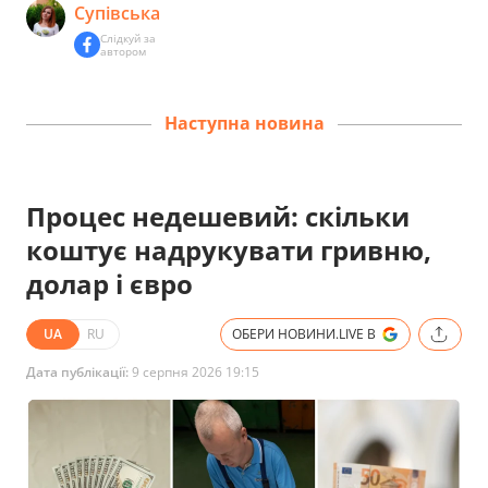
Супівська
Слідкуй за
автором
Наступна новина
Процес недешевий: скільки
коштує надрукувати гривню,
долар і євро
UA
RU
ОБЕРИ НОВИНИ.LIVE В
Дата публікації:
9 серпня 2026 19:15