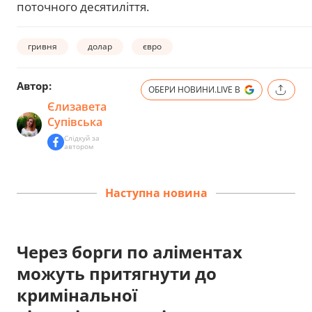
поточного десятиліття.
гривня
долар
євро
Автор:
ОБЕРИ НОВИНИ.LIVE В
Єлизавета
Супівська
Слідкуй за
автором
Наступна новина
Через борги по аліментах
можуть притягнути до
кримінальної