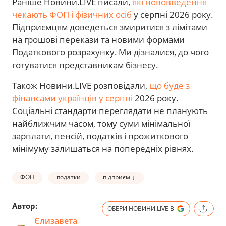
Раніше Новини.LIVE писали,
які нововведення
чекають ФОП і фізичних осіб
у серпні 2026 року.
Підприємцям доведеться змиритися з лімітами
на грошові перекази та новими формами
Податкового розрахунку. Ми дізналися, до чого
готуватися представникам бізнесу.
Також Новини.LIVE розповідали,
що буде з
фінансами українців у серпні
2026 року.
Соціальні стандарти переглядати не планують
найближчим часом, тому суми мінімальної
зарплати, пенсій, податків і прожиткового
мінімуму залишаться на попередніх рівнях.
ФОП
податки
підприємці
Автор:
ОБЕРИ НОВИНИ.LIVE В
Єлизавета