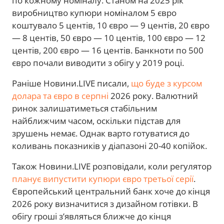
по кожному номіналу. Станом на 2025 рік
виробництво купюри номіналом 5 євро
коштувало 5 центів, 10 євро — 9 центів, 20 євро
— 8 центів, 50 євро — 10 центів, 100 євро — 12
центів, 200 євро — 16 центів. Банкноти по 500
євро почали виводити з обігу у 2019 році.
Раніше Новини.LIVE писали,
що буде з курсом
долара та євро в серпні
2026 року. Валютний
ринок залишатиметься стабільним
найближчим часом, оскільки підстав для
зрушень немає. Однак варто готуватися до
коливань показників у діапазоні 20-40 копійок.
Також Новини.LIVE розповідали, коли регулятор
планує випустити купюри євро третьої серії
.
Європейський центральний банк хоче до кінця
2026 року визначитися з дизайном готівки. В
обігу гроші з’являться ближче до кінця