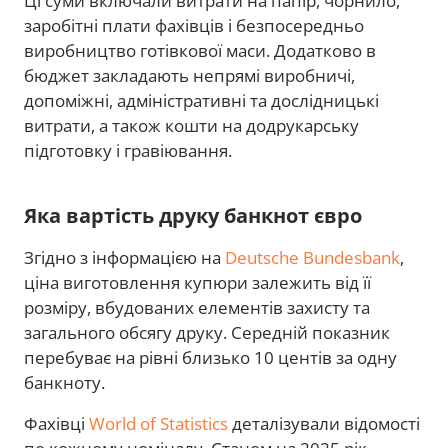
Ці суми включали витрати на папір, чорнило,
заробітні плати фахівців і безпосередньо
виробництво готівкової маси. Додатково в
бюджет закладають непрямі виробничі,
допоміжні, адміністративні та дослідницькі
витрати, а також кошти на додрукарську
підготовку і гравіювання.
Яка вартість друку банкнот євро
Згідно з інформацією на
Deutsche Bundesbank
,
ціна виготовлення купюри залежить від її
розміру, вбудованих елементів захисту та
загального обсягу друку. Середній показник
перебуває на рівні близько 10 центів за одну
банкноту.
Фахівці
World of Statistics
деталізували відомості