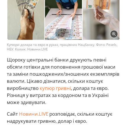
Купюри долара та євро в руках, працівник Нацбанку. Фото: Pexels,
НБУ. Колаж: Новини.LIVE
Щороку центральні банки друкують певні
обсяги готівки для поповнення грошової маси
та заміни пошкоджених/зношених екземплярів
валюти. Цікаво дізнатися, скільки коштує
виробництво
купюр гривні
, долара та євро.
Різниця у витратах за кордоном та в Україні
може здивувати.
Сайт
Новини.LIVE
розповідає, скільки коштує
надрукувати гривню, долар і євро.