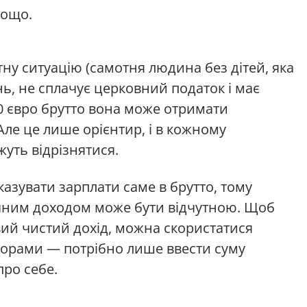
тощо.
ну ситуацію (самотня людина без дітей, яка
, не сплачує церковний податок і має
00 євро брутто вона може отримати
Але це лише орієнтир, і в кожному
уть відрізнятися.
азувати зарплати саме в брутто, тому
ичним доходом може бути відчутною. Щоб
ий чистий дохід, можна скористатися
орами — потрібно лише ввести суму
про себе.