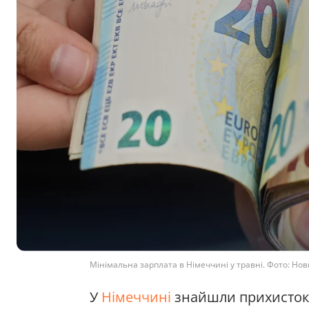
Мінімальна зарплата в Німеччині у травні. Фото: Нов
У
Німеччині
знайшли прихисток в