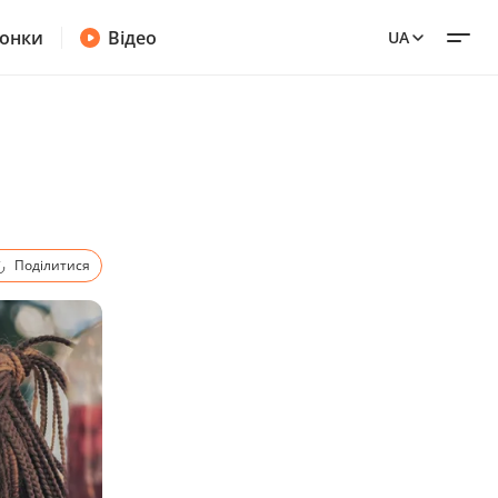
онки
Відео
UA
Поділитися