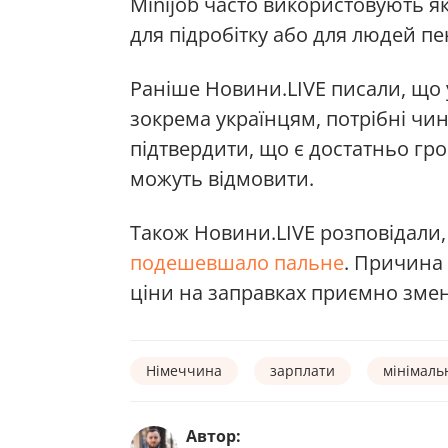
Minijob часто використовують я
для підробітку або для людей пен
Раніше Новини.LIVE писали, що 
зокрема українцям, потрібні чи
підтвердити, що є достатньо гро
можуть відмовити.
Також Новини.LIVE розповідали,
подешевшало пальне
. Причина
ціни на заправках приємно зме
Німеччина
зарплати
мінімаль
Автор: