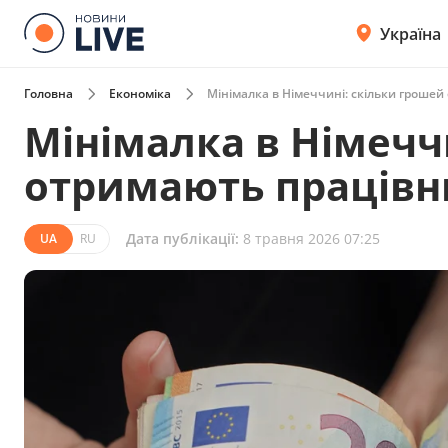
Україна
Головна
Економіка
Мінімалка в Німеччині: скільки грошей
Мінімалка в Німечч
отримають працівни
Дата публікації:
8 травня 2026 07:25
UA
RU