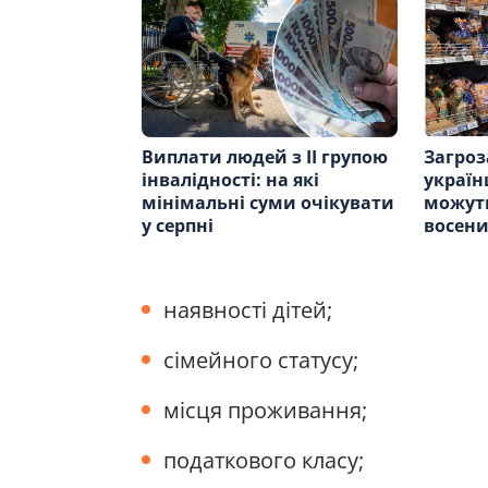
Виплати людей з ІІ групою
Загроз
інвалідності: на які
україн
мінімальні суми очікувати
можут
у серпні
восен
наявності дітей;
сімейного статусу;
місця проживання;
податкового класу;