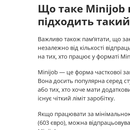
Що таке Minijob 
підходить такий
Важливо також пам’ятати, що за
незалежно від кількості відпра
на тих, хто працює у форматі Min
Minijob — це форма часткової з
Вона досить популярна серед сту
або тих, хто хоче мати додатков
існує чіткий ліміт заробітку.
Якщо працювати за мінімальною
(603 євро), можна відпрацьовув