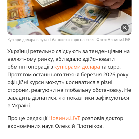
Купюри долара в руках і банкноти євро на столі. Фото: Новини.LIVE
Українці ретельно слідкують за тенденціями на
валютному ринку, аби вдало здійснювати
обмінні операції з
купюрами долара
та євро.
Протягом останнього тижня березня 2026 року
офіційні курси можуть коливатися в різні
сторони, реагуючи на глобальну обстановку. Не
завадить дізнатися, які показники зафіксуються
в Україні.
Про це редакції
Новини.LIVE
розповів доктор
економічних наук Олексій Плотніков.