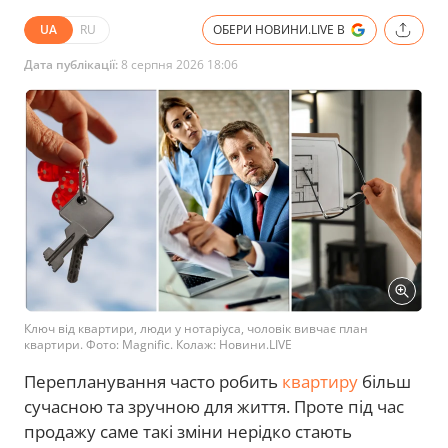
UA
RU
ОБЕРИ НОВИНИ.LIVE В
Дата публікації:
8 серпня 2026 18:06
Ключ від квартири, люди у нотаріуса, чоловік вивчає план
квартири. Фото: Magnific. Колаж: Новини.LIVE
Перепланування часто робить
квартиру
більш
сучасною та зручною для життя. Проте під час
продажу саме такі зміни нерідко стають