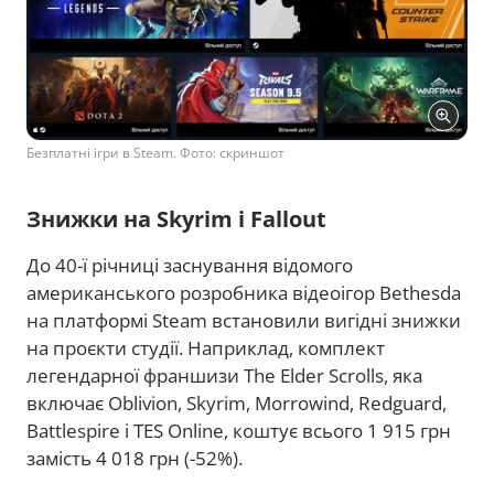
Безплатні ігри в Steam. Фото: скриншот
Знижки на Skyrim і Fallout
До 40-ї річниці заснування відомого
американського розробника відеоігор Bethesda
на платформі Steam встановили вигідні знижки
на проєкти студії. Наприклад, комплект
легендарної франшизи The Elder Scrolls, яка
включає Oblivion, Skyrim, Morrowind, Redguard,
Battlespire і TES Online, коштує всього 1 915 грн
замість 4 018 грн (-52%).