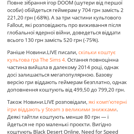
Повне зібрання ігор DOOM (шутери від першої
особи) обійдеться геймерам у 704 грн замість 2
221,20 грн (-68%). А за три частини культового
Fallout, які розповідають про виживання після
глобальної ядерної війни, доведеться віддати
всього 130 грн замість 520 грн (-75%).
Раніше Новини.LIVE писали,
скільки коштує
культова гра The Sims 4.
Остання повноцінна
частина вийшла в далекому 2014 році, однак
досі залишається мегапопулярною. Базову
версію гри віддають геймерам безплатно, однак
доповнення коштують від 499,50 до 799,20 грн.
Також Новини.LIVE розповідали,
які комп’ютерні
ігри віддають у Steam з великими знижками
.
Деякі тайтли коштують менше 80 грн — і
йдеться не про маленькі проєкти. Вигідно
коштують Black Desert Online, Need for Speed