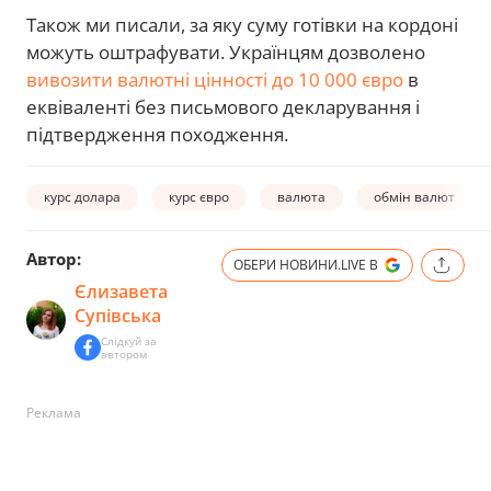
Також ми писали, за яку суму готівки на кордоні
можуть оштрафувати. Українцям дозволено
вивозити валютні цінності до 10 000 євро
в
еквіваленті без письмового декларування і
підтвердження походження.
курс долара
курс євро
валюта
обмін валют
Автор:
ОБЕРИ НОВИНИ.LIVE В
Єлизавета
Супівська
Слідкуй за
автором
Реклама