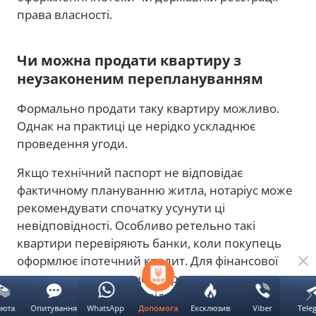
права власності.
Чи можна продати квартиру з
неузаконеним переплануванням
Формально продати таку квартиру можливо.
Однак на практиці це нерідко ускладнює
проведення угоди.
Якщо технічний паспорт не відповідає
фактичному плануванню житла, нотаріус може
рекомендувати спочатку усунути ці
невідповідності. Особливо ретельно такі
квартири перевіряють банки, коли покупець
оформлює іпотечний кредит. Для фінансової
установи важливо, щоб характеристики
нерухомості повністю відповідали офіційним
люта
Опитування
WhatsApp
Ексклюзив
Viber
Tele
Допомога
документам.