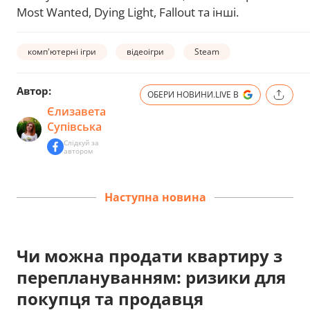
Most Wanted, Dying Light, Fallout та інші.
комп'ютерні ігри
відеоігри
Steam
Автор:
ОБЕРИ НОВИНИ.LIVE В
Єлизавета
Супівська
Слідкуй за
автором
Наступна новина
Чи можна продати квартиру з
переплануванням: ризики для
покупця та продавця