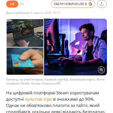
UA
RU
ОБЕРИ НОВИНИ.LIVE В
Дата публікації:
8 серпня 2026 19:15
Хлопець за комп'ютером, ігровий ноутбук, банківська карта. Фото:
Unsplash, Pexels. Колаж: Новини.LIVE
На цифровій платформі Steam користувачам
доступні
культові ігри
зі знижками до 90%.
Однак не обов’язково платити за тайтл, який
сподобався, оскільки деякі віддають безплатно.