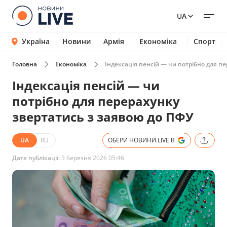
UA
Україна
Новини
Армія
Економіка
Спорт
Головна
Економіка
Індексація пенсій — чи потрібно для п
Індексація пенсій — чи
потрібно для перерахунку
звертатись з заявою до ПФУ
UA
RU
ОБЕРИ НОВИНИ.LIVE В
Дата публікації:
3 березня 2026 05:46