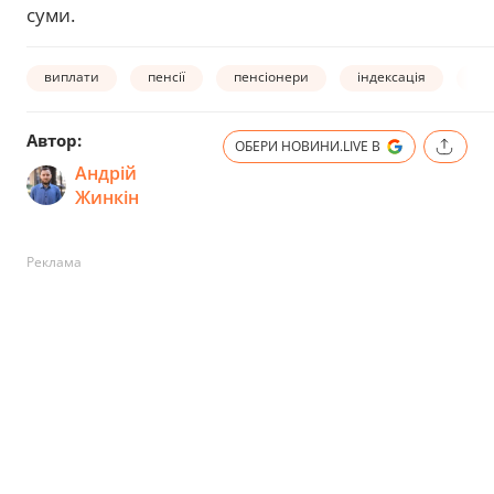
суми.
виплати
пенсії
пенсіонери
індексація
за
Автор:
ОБЕРИ НОВИНИ.LIVE В
Андрій
Жинкін
Реклама