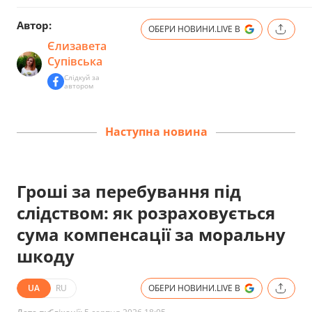
Автор:
ОБЕРИ НОВИНИ.LIVE В
Єлизавета
Супівська
Слідкуй за
автором
Наступна новина
Гроші за перебування під
слідством: як розраховується
сума компенсації за моральну
шкоду
UA
RU
ОБЕРИ НОВИНИ.LIVE В