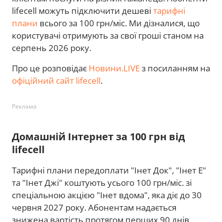
lifecell можуть підключити дешеві
тарифні
плани
всього за 100 грн/міс. Ми дізналися, що
користувачі отримують за свої гроші станом на
серпень 2026 року.
Про це розповідає
Новини.LIVE
з посиланням на
офіційний сайт lifecell
.
Реклама
Домашній Інтернет за 100 грн від
lifecell
Тарифні плани передоплати "Iнет Док", "Інет Е"
та "Інет Джі" коштують усього 100 грн/міс. зі
спеціальною акцією "Інет вдома", яка діє до 30
червня 2027 року. Абонентам надається
знижена вартість протягом перших 90 днів