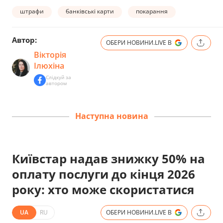
штрафи
банківські карти
покарання
Автор:
ОБЕРИ НОВИНИ.LIVE В
Вікторія
Ілюхіна
Слідкуй за
автором
Наступна новина
Київстар надав знижку 50% на
оплату послуги до кінця 2026
року: хто може скористатися
UA
RU
ОБЕРИ НОВИНИ.LIVE В