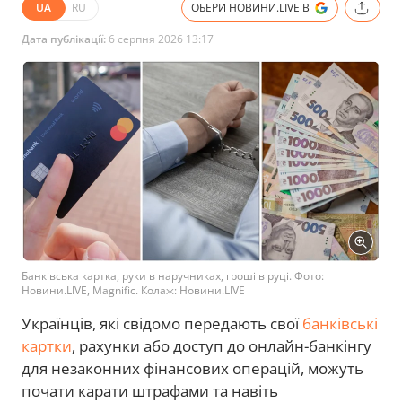
UA
RU
ОБЕРИ НОВИНИ.LIVE В
Дата публікації:
6 серпня 2026 13:17
Банківська картка, руки в наручниках, гроші в руці. Фото:
Новини.LIVE, Magnific. Колаж: Новини.LIVE
Українців, які свідомо передають свої
банківські
картки
, рахунки або доступ до онлайн-банкінгу
для незаконних фінансових операцій, можуть
почати карати штрафами та навіть