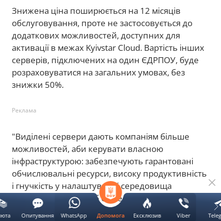
Знижена ціна поширюється на 12 місяців
обслуговування, проте не застосовується до
додаткових можливостей, доступних для
активації в межах Kyivstar Cloud. Вартість інших
серверів, підключених на один ЄДРПОУ, буде
розраховуватися на загальних умовах, без
знижки 50%.
Реклама
"Виділені сервери дають компаніям більше
можливостей, аби керувати власною
інфраструктурою: забезпечують гарантовані
обчислювальні ресурси, високу продуктивність
і гнучкість у налаштуванні середовища
відповідно до потреб бізнесу", — пояснили в
Київстарі.
люта
Опитування
WhatsApp
Ексклюзив
Viber
Tele
Допомога