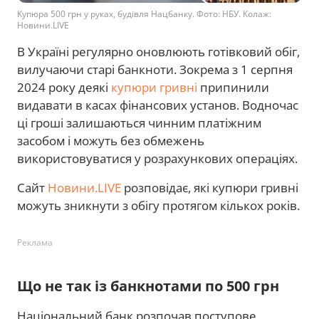
Купюра 500 грн у руках, будівля Нацбанку. Фото: НБУ. Колаж:
Новини.LIVE
В Україні регулярно оновлюють готівковий обіг,
вилучаючи старі банкноти. Зокрема з 1 серпня
2024 року деякі
купюри гривні
припинили
видавати в касах фінансових установ. Водночас
ці гроші залишаються чинним платіжним
засобом і можуть без обмежень
використовуватися у розрахункових операціях.
Сайт
Новини.LIVE
розповідає, які купюри гривні
можуть зникнути з обігу протягом кількох років.
Реклама
Що не так із банкнотами по 500 грн
Національний банк розпочав поступове