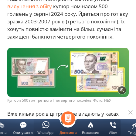
вилучення з обігу
купюр номіналом 500
гривень у серпні 2024 року. Йдеться про готівку
зразка 2003-2007 років (третього покоління). Їх
хочуть повністю замінити на більш сучасні та
захищені банкноти четвертого покоління.
Купюри 500 грн третього і четвертого поколінь. Фото: НБУ
Вже кілька років ці гроші не видають у касах
банків, завдяки чому фінустанови не
повертають їх в обіг, а вилучають і передають
люта
Опитування
WhatsApp
Ексклюзив
Viber
Tele
Допомога