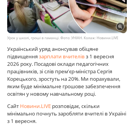
Урок у школі, гроші в гаманці. Фото: УНІАН. Колаж: Новини.LIVE
Український уряд анонсував обіцяне
підвищення
зарплати вчителів
з 1 вересня
2026 року. Посадові оклади педагогічних
працівників, зі слів прем'єр-міністра Сергія
Корецького, зростуть на 20%. Ми порахували,
яким буде мінімальне грошове забезпечення
освітян у новому навчальному році.
Сайт
Новини.LIVE
розповідає, скільки
мінімально почнуть заробляти вчителі в Україні
з 1 вересня.