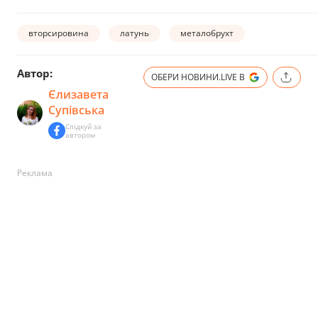
вторсировина
латунь
металобрухт
Автор:
ОБЕРИ НОВИНИ.LIVE В
Єлизавета
Супівська
Слідкуй за
автором
Реклама