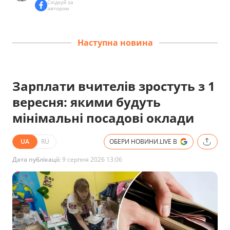
Слідкуй за
автором
Наступна новина
Зарплати вчителів зростуть з 1
вересня: якими будуть
мінімальні посадові оклади
UA
RU
ОБЕРИ НОВИНИ.LIVE В
Дата публікації:
9 серпня 2026 13:06