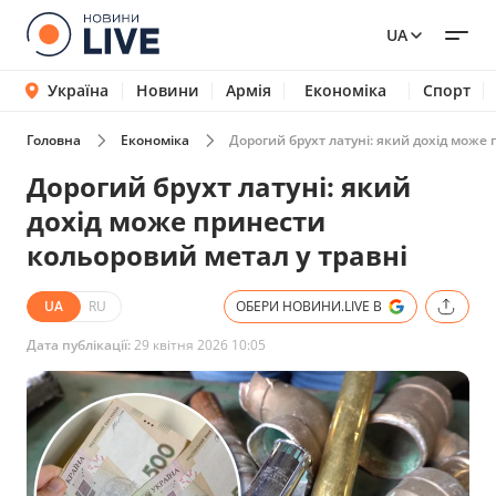
UA
Україна
Новини
Армія
Економіка
Спорт
Головна
Економіка
Дорогий брухт латуні: який дохід може
Дорогий брухт латуні: який
дохід може принести
кольоровий метал у травні
UA
RU
ОБЕРИ НОВИНИ.LIVE В
Дата публікації:
29 квітня 2026 10:05