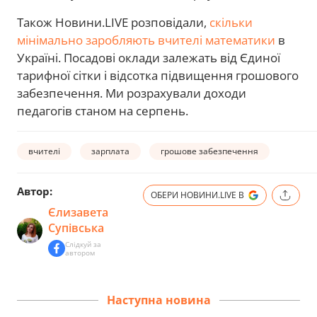
Також Новини.LIVE розповідали,
скільки
мінімально заробляють вчителі математики
в
Україні. Посадові оклади залежать від Єдиної
тарифної сітки і відсотка підвищення грошового
забезпечення. Ми розрахували доходи
педагогів станом на серпень.
вчителі
зарплата
грошове забезпечення
Автор:
ОБЕРИ НОВИНИ.LIVE В
Єлизавета
Супівська
Слідкуй за
автором
Наступна новина