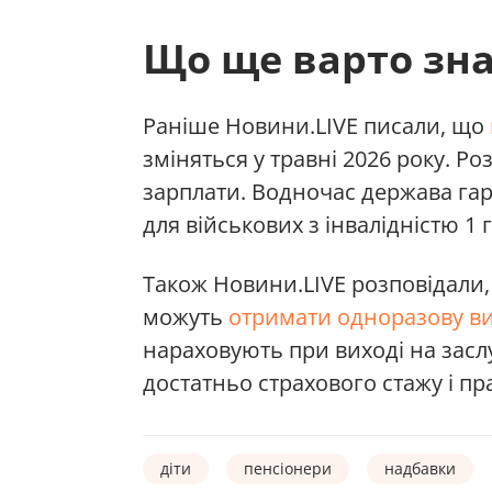
Що ще варто зн
Раніше Новини.LIVE писали, що
зміняться у травні 2026 року. Ро
зарплати. Водночас держава га
для військових з інвалідністю 1 
Також Новини.LIVE розповідали,
можуть
отримати одноразову вип
нараховують при виході на зас
достатньо страхового стажу і пр
діти
пенсіонери
надбавки