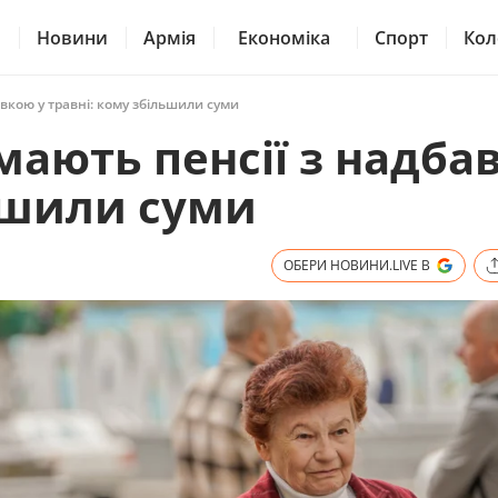
Новини
Армія
Економіка
Спорт
Кол
авкою у травні: кому збільшили суми
имають пенсії з надба
льшили суми
ОБЕРИ НОВИНИ.LIVE В