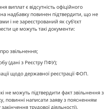
я виплат є відсутність офіційного
на надбавку повинен підтвердити, що не
ми і не зареєстрований як суб’єкт
вести це можуть такі документи:
 про звільнення;
бу (дані з Реєстру ПФУ);
мації щодо державної реєстрації ФОП.
кі не можуть підтвердити факт звільнення з
у, повинні написати заяву з поясненням
 закінчення трудової діяльності).