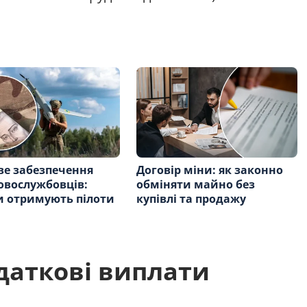
е забезпечення
Договір міни: як законно
овослужбовців:
обміняти майно без
и отримують пілоти
купівлі та продажу
даткові виплати