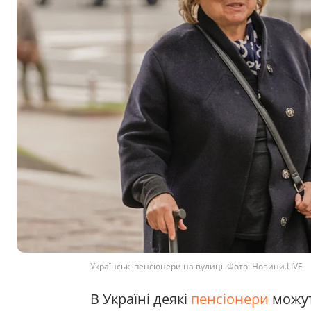
Українські пенсіонери на вулиці. Фото: Новини.LIVE
В Україні деякі
пенсіонери
можут