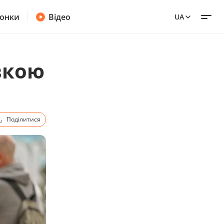
онки
Відео
UA
вкою
Поділитися