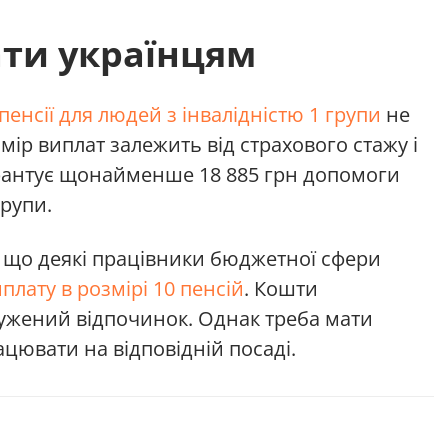
ати українцям
пенсії для людей з інвалідністю 1 групи
не
змір виплат залежить від страхового стажу і
рантує щонайменше 18 885 грн допомоги
групи.
 що деякі працівники бюджетної сфери
лату в розмірі 10 пенсій
. Кошти
лужений відпочинок. Однак треба мати
ацювати на відповідній посаді.