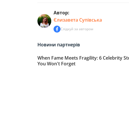
Автор:
Єлизавета Супівська
Слідкуй за автором