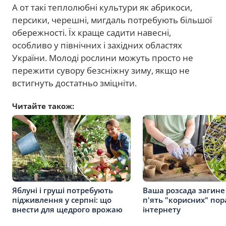
А от такі теплолюбні культури як абрикоси,
персики, черешні, мигдаль потребують більшої
обережності. Їх краще садити навесні,
особливо у північних і західних областях
України. Молоді рослини можуть просто не
пережити сувору безсніжну зиму, якщо не
встигнуть достатньо зміцніти.
Читайте також:
Яблуні і груші потребують
Ваша розсада загине 
підживлення у серпні: що
п'ять "корисних" пора
внести для щедрого врожаю
інтернету