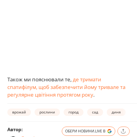
Також ми пояснювали те,
де тримати
спатифілум, щоб забезпечити йому тривале та
регулярне цвітіння протягом року
.
врожай
рослини
город
сад
диня
с
Автор:
ОБЕРИ НОВИНИ.LIVE В