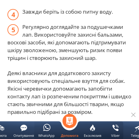
Завжди беріть із собою питну воду.
Регулярно доглядайте за подушечками
лап. Використовуйте захисні бальзами,
воскові засоби, які допомагають підтримувати
шкіру зволоженою, зменшують ризик появи
тріщин і створюють захисний шар.
Деякі власники для додаткового захисту
використовують спеціальне взуття для собак.
Якісні черевички допомагають запобігти
контакту лап із розпеченим покриттям і швидко
стають звичними для більшості тварин, якщо
правильно підібрані за розміром.
Що робити, якщо лапи перегрілися
люта
Опитування
WhatsApp
Ексклюзив
Viber
Tele
Допомога