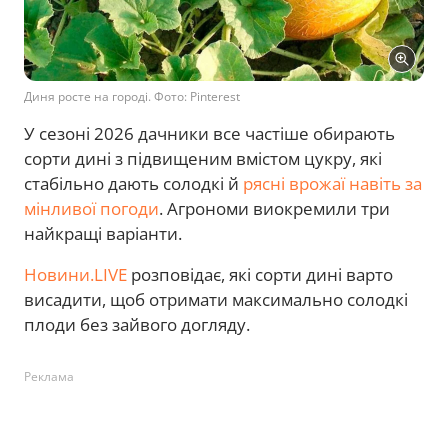
Диня росте на городі. Фото: Pinterest
У сезоні 2026 дачники все частіше обирають
сорти дині з підвищеним вмістом цукру, які
стабільно дають солодкі й
рясні врожаї навіть за
мінливої погоди
. Агрономи виокремили три
найкращі варіанти.
Новини.LIVE
розповідає, які сорти дині варто
висадити, щоб отримати максимально солодкі
плоди без зайвого догляду.
Реклама