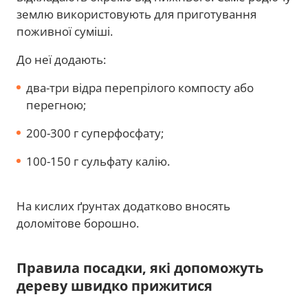
землю використовують для приготування
поживної суміші.
До неї додають:
два-три відра перепрілого компосту або
перегною;
200-300 г суперфосфату;
100-150 г сульфату калію.
На кислих ґрунтах додатково вносять
доломітове борошно.
Правила посадки, які допоможуть
дереву швидко прижитися