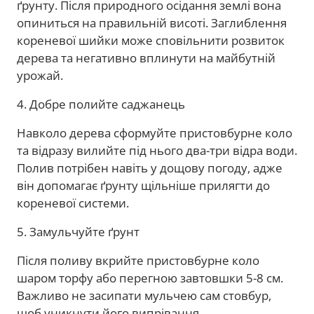
ґрунту. Після природного осідання землі вона
опиниться на правильній висоті. Заглиблення
кореневої шийки може сповільнити розвиток
дерева та негативно вплинути на майбутній
урожай.
4. Добре полийте саджанець
Навколо дерева сформуйте пристовбурне коло
та відразу вилийте під нього два-три відра води.
Полив потрібен навіть у дощову погоду, адже
він допомагає ґрунту щільніше прилягти до
кореневої системи.
5. Замульчуйте ґрунт
Після поливу вкрийте пристовбурне коло
шаром торфу або перегною завтовшки 5-8 см.
Важливо не засипати мульчею сам стовбур,
щоб уникнути його випрівання.