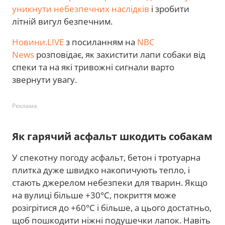
уникнути небезпечних наслідків
і зробити
літній вигул безпечним.
Новини.LIVE
з посиланням на
NBC
News
розповідає, як захистити лапи собаки від
спеки та на які тривожні сигнали варто
звернути увагу.
Реклама
Як гарячий асфальт шкодить собакам
У спекотну погоду асфальт, бетон і тротуарна
плитка дуже швидко накопичують тепло, і
стають джерелом небезпеки для тварин. Якщо
на вулиці більше +30°C, покриття може
розігрітися до +60°C і більше, а цього достатньо,
щоб пошкодити ніжні подушечки лапок. Навіть