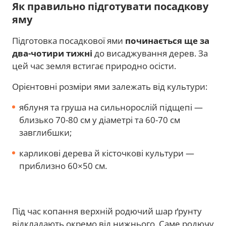
Як правильно підготувати посадкову
яму
Підготовка посадкової ями
починається ще за
два-чотири тижні
до висаджування дерев. За
цей час земля встигає природно осісти.
Орієнтовні розміри ями залежать від культури:
яблуня та груша на сильнорослій підщепі —
близько 70-80 см у діаметрі та 60-70 см
завглибшки;
карликові дерева й кісточкові культури —
приблизно 60×50 см.
Під час копання верхній родючий шар ґрунту
відкладають окремо від нижнього. Саме родючу