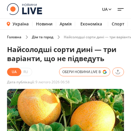
UA
Україна
Новини
Армія
Економіка
Спорт
Головна
Дім та город
Найсолодші сорти дині — три варіанти
Найсолодші сорти дині — три
варіанти, що не підведуть
UA
RU
ОБЕРИ НОВИНИ.LIVE В
Дата публікації:
9 лютого 2026 06:58