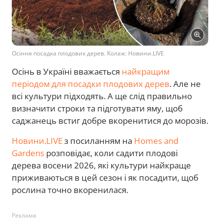
Осіння посадка плодових дерев. Колаж: Новини.LIVE
Осінь в Україні вважається
найкращим
періодом для посадки плодових дерев
. Але не
всі культури підходять. А ще слід правильно
визначити строки та підготувати яму, щоб
саджанець встиг добре вкоренитися до морозів.
Новини.LIVE
з посиланням на
Homes and
Gardens
розповідає, коли садити плодові
дерева восени 2026, які культури найкраще
приживаються в цей сезон і як посадити, щоб
рослина точно вкоренилася.
Реклама