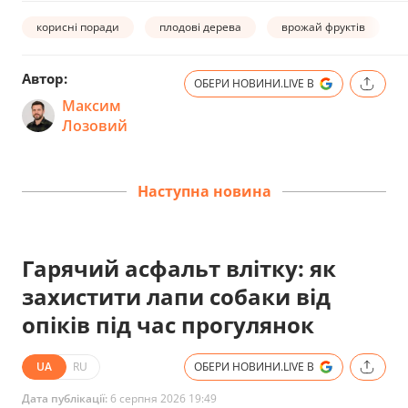
корисні поради
плодові дерева
врожай фруктів
Автор:
ОБЕРИ НОВИНИ.LIVE В
Максим
Лозовий
Наступна новина
Гарячий асфальт влітку: як
захистити лапи собаки від
опіків під час прогулянок
UA
RU
ОБЕРИ НОВИНИ.LIVE В
Дата публікації:
6 серпня 2026 19:49