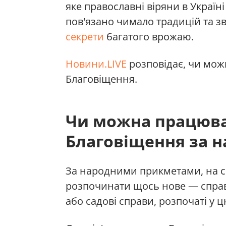
яке православні віряни в Україн
пов'язано чимало традицій та зв
секрети
багатого врожаю.
Новини.LIVE
розповідає, чи можн
Благовіщення.
Чи можна працюват
Благовіщення за 
За народними прикметами, на 
розпочинати щось нове — справа
або садові справи, розпочаті у ц