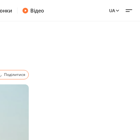
онки
Відео
UA
Поділитися