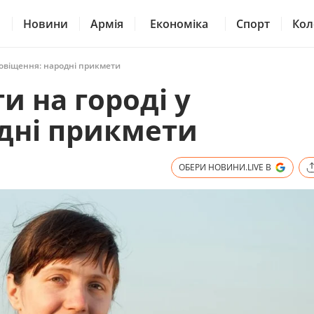
Новини
Армія
Економіка
Спорт
Кол
говіщення: народні прикмети
 на городі у
дні прикмети
ОБЕРИ НОВИНИ.LIVE В