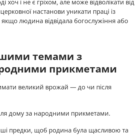
і хоч і не є гріхом, але може відволікати від
 церковної настанови уникати праці із
 якщо людина відвідала богослужіння або
ншими темами з
ародними прикметами
имати великий врожай — до чи після
іля дому за народними прикметами.
ші предки, щоб родина була щасливою та