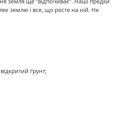
ння земля ще "відпочиває". Наші предки
яє землю і все, що росте на ній. Не
 відкритий ґрунт;