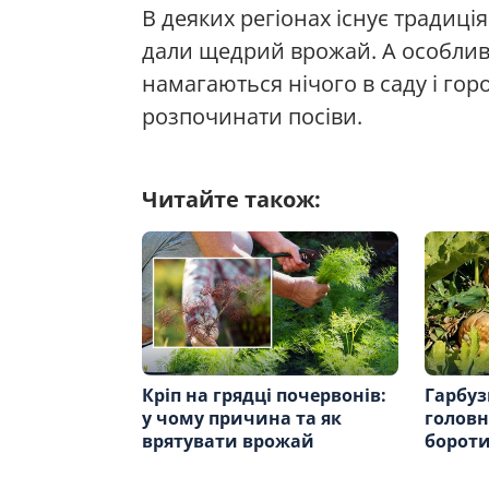
В деяких регіонах існує традиція
дали щедрий врожай. А особлив
намагаються нічого в саду і гор
розпочинати посіви.
Читайте також:
Кріп на грядці почервонів:
Гарбуз
у чому причина та як
головн
врятувати врожай
бороти