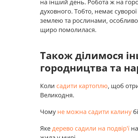
на інший день. Робота ж на город
духовного. Тобто, немає суворої
землею та рослинами, особливо
щиро помолилася.
Також ділимося і
городництва та н
Коли
садити картоплю
, щоб отр
Великодня.
Чому
не можна садити калину
б
Яке
дерево садили на подвір'ї
на
жила у мирі.