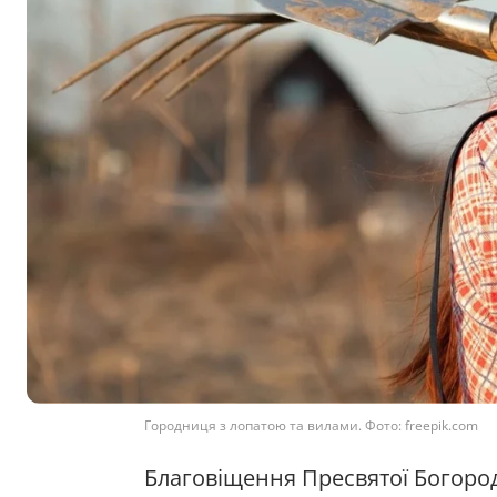
Городниця з лопатою та вилами. Фото: freepik.com
Благовіщення Пресвятої Богород