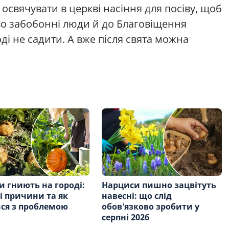
 освячувати в церкві насіння для посіву, щоб
о забобонні люди й до Благовіщення
оді не садити. А вже після свята можна
и гниють на городі:
Нарциси пишно зацвітуть
і причини та як
навесні: що слід
ся з проблемою
обов'язково зробити у
серпні 2026