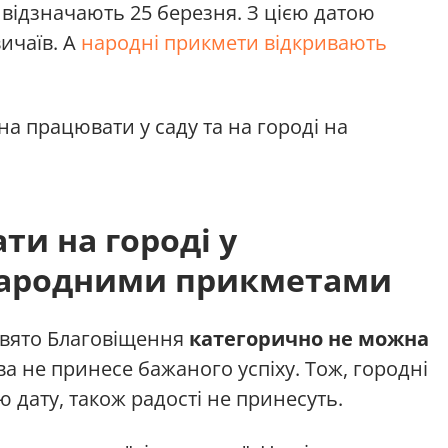
і відзначають 25 березня. З цією датою
ичаїв. А
народні прикмети відкривають
а працювати у саду та на городі на
и на городі у
народними прикметами
свято Благовіщення
категорично не можна
 не принесе бажаного успіху. Тож, городні
ю дату, також радості не принесуть.