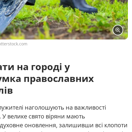
tterstock.com
и на городі у
умка православних
лів
лужителі наголошують на важливості
 У велике свято віряни мають
 духовне оновлення, залишивши всі клопоти