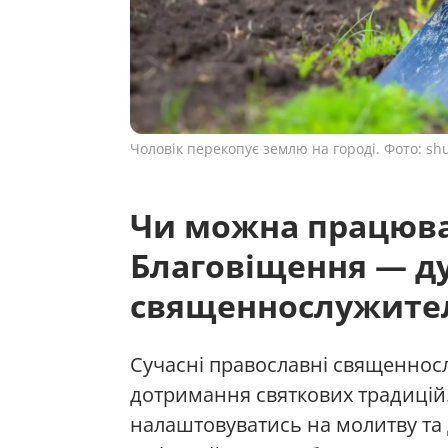
Чоловік перекопує землю на городі. Фото: shu
Чи можна працюват
Благовіщення — д
священнослужите
Сучасні православні священнос
дотримання святкових традицій.
налаштовуватись на молитву та