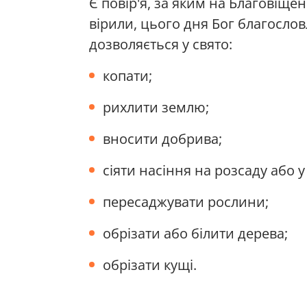
Є повір'я, за яким на Благовіще
вірили, цього дня Бог благословл
дозволяється у свято:
копати;
рихлити землю;
вносити добрива;
сіяти насіння на розсаду або у
пересаджувати рослини;
обрізати або білити дерева;
обрізати кущі.