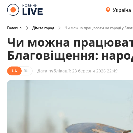
Україна
Головна
Дім та город
Чи можна працювати на городі у Бла
Чи можна працювати
Благовіщення: наро
Дата публікації:
23 березня 2026 22:49
UA
RU