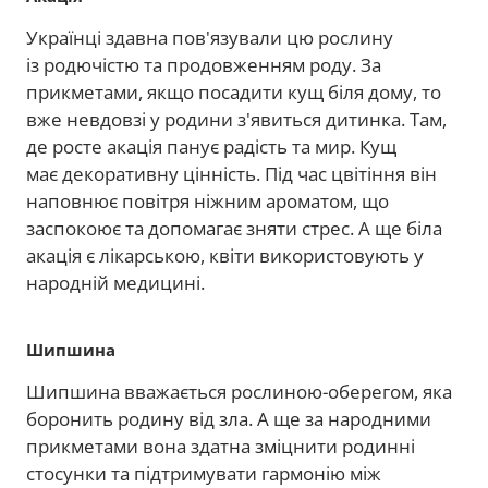
Українці здавна пов'язували цю рослину
із родючістю та продовженням роду. За
прикметами, якщо посадити кущ біля дому, то
вже невдовзі у родини з'явиться дитинка. Там,
де росте акація панує радість та мир. Кущ
має декоративну цінність. Під час цвітіння він
наповнює повітря ніжним ароматом, що
заспокоює та допомагає зняти стрес. А ще біла
акація є лікарською, квіти використовують у
народній медицині.
Шипшина
Шипшина вважається рослиною-оберегом, яка
боронить родину від зла. А ще за народними
прикметами вона здатна зміцнити родинні
стосунки та підтримувати гармонію між