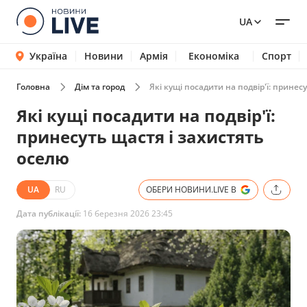
UA
Україна
Новини
Армія
Економіка
Спорт
Головна
Дім та город
Які кущі посадити на подвір'ї: принес
Які кущі посадити на подвір'ї:
принесуть щастя і захистять
оселю
UA
RU
ОБЕРИ НОВИНИ.LIVE В
Дата публікації:
16 березня 2026 23:45