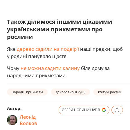
Також ділимося іншими цікавими
українськими прикметами про
рослини
Яке
дерево садили на подвір'ї
наші предки, щоб
у родині панувало щастя.
Чому
не можна садити калину
біля дому за
народними прикметами.
народні прикмети
декоративні кущі
квітучі рослини
Автор:
ОБЕРИ НОВИНИ.LIVE В
Леонід
Волков