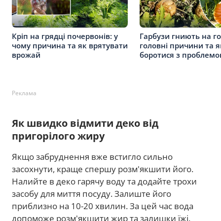
Кріп на грядці почервонів: у
Гарбузи гниють на го
чому причина та як врятувати
головні причини та я
врожай
боротися з проблем
Реклама
Як швидко відмити деко від
пригорілого жиру
Якщо забруднення вже встигло сильно
засохнути, краще спершу розм'якшити його.
Налийте в деко гарячу воду та додайте трохи
засобу для миття посуду. Залиште його
приблизно на 10-20 хвилин. За цей час вода
допоможе розм'якшити жир та залишки їжі.