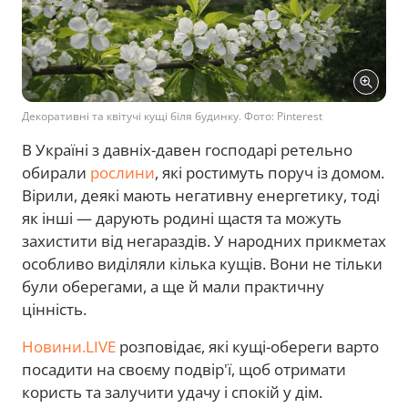
Декоративні та квітучі кущі біля будинку. Фото: Pinterest
В Україні з давніх-давен господарі ретельно
обирали
рослини
, які ростимуть поруч із домом.
Вірили, деякі мають негативну енергетику, тоді
як інші — дарують родині щастя та можуть
захистити від негараздів. У народних прикметах
особливо виділяли кілька кущів. Вони не тільки
були оберегами, а ще й мали практичну
цінність.
Новини.LIVE
розповідає, які кущі-обереги варто
посадити на своєму подвір'ї, щоб отримати
користь та залучити удачу і спокій у дім.