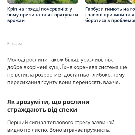
Кріп на грядці почервонів: у
Гарбузи гниють на го
чому причина та як врятувати
головні причини та я
врожай
боротися з проблем
Реклама
Молоді рослини також більш уразливі, ніж
добре вкорінені кущі. Їхня коренева система ще
не встигла розростися достатньо глибоко, тому
пересихання ґрунту вони переносять важче.
Як зрозуміти, що рослини
страждають від спеки
Перший сигнал теплового стресу зазвичай
видно по листю. Воно втрачає пружність,