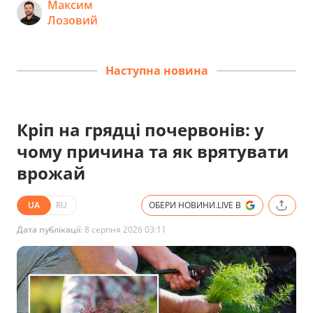
Максим
Лозовий
Наступна новина
Кріп на грядці почервонів: у
чому причина та як врятувати
врожай
UA
RU
ОБЕРИ НОВИНИ.LIVE В
Дата публікації:
8 серпня 2026 03:11