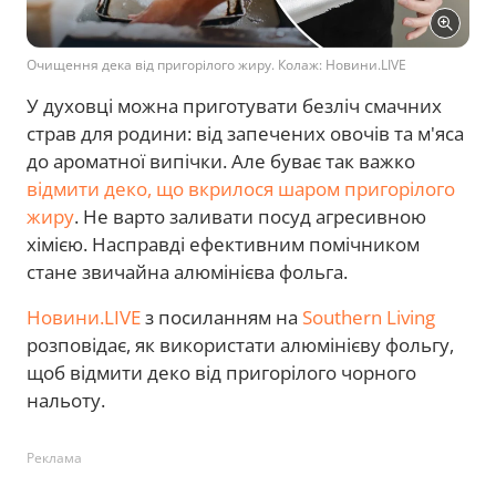
Очищення дека від пригорілого жиру. Колаж: Новини.LIVE
У духовці можна приготувати безліч смачних
страв для родини: від запечених овочів та м'яса
до ароматної випічки. Але буває так важко
відмити деко, що вкрилося шаром пригорілого
жиру
. Не варто заливати посуд агресивною
хімією. Насправді ефективним помічником
стане звичайна алюмінієва фольга.
Новини.LIVE
з посиланням на
Southern Living
розповідає, як використати алюмінієву фольгу,
щоб відмити деко від пригорілого чорного
нальоту.
Реклама