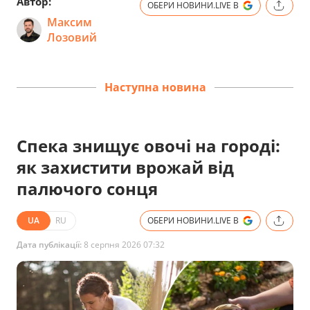
Автор:
ОБЕРИ НОВИНИ.LIVE В
Максим
Лозовий
Наступна новина
Спека знищує овочі на городі:
як захистити врожай від
палючого сонця
UA
RU
ОБЕРИ НОВИНИ.LIVE В
Дата публікації:
8 серпня 2026 07:32