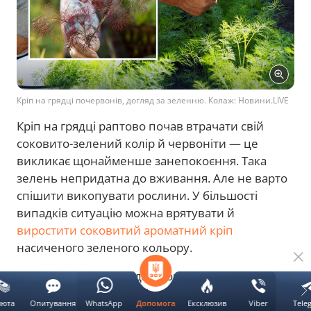
Кріп на грядці почервонів, догляд за зеленню. Колаж: Новини.LIVE
Кріп на грядці раптово почав втрачати свій
соковито-зелений колір й червоніти — це
викликає щонайменше занепокоєння. Така
зелень непридатна до вживання. Але не варто
спішити викопувати рослини. У більшості
випадків ситуацію можна врятувати й
виростити соковитий ароматний кріп
насиченого зеленого кольору.
Новини.LIVE
розповідає, чому кріп на грядці
почервонів і що потрібно зробити, щоб
люта
Опитування
WhatsApp
Ексклюзив
Viber
Tele
Допомога
врятувати врожай.