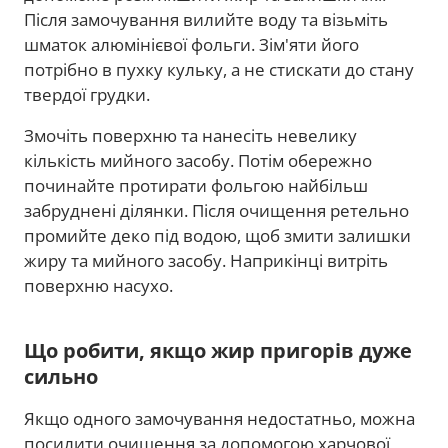
Після замочування вилийте воду та візьміть
шматок алюмінієвої фольги. Зім'яти його
потрібно в пухку кульку, а не стискати до стану
твердої грудки.
Змочіть поверхню та нанесіть невелику
кількість мийного засобу. Потім обережно
починайте протирати фольгою найбільш
забруднені ділянки. Після очищення ретельно
промийте деко під водою, щоб змити залишки
жиру та мийного засобу. Наприкінці витріть
поверхню насухо.
Що робити, якщо жир пригорів дуже
сильно
Якщо одного замочування недостатньо, можна
посилити очищення за допомогою харчової