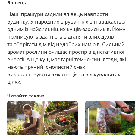
Ялівець
Наші пращури садили ялівець навпроти
будинку. У народних віруваннях він вважається
одним із найсильніших кущів-захисників. Йому
приписують здатність відганяти злих духів
та оберігати дім від недобрих намірів. Сильний
аромат рослини очищає простір від негативної
енергії. А ще кущ має гарні темно-сині ягоди, які
мають пряний, смолистий смак і
використовуються як спеція та в лікувальних
цілях.
Читайте також: