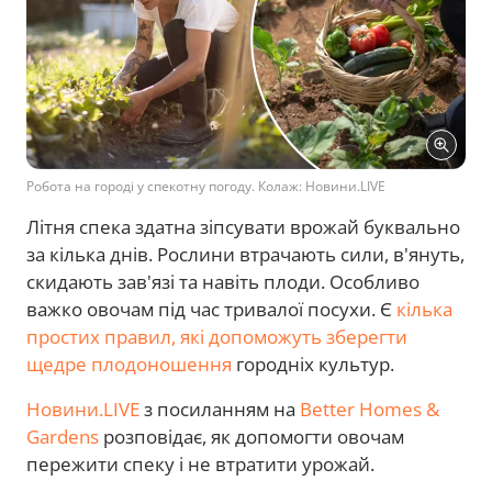
Робота на городі у спекотну погоду. Колаж: Новини.LIVE
Літня спека здатна зіпсувати врожай буквально
за кілька днів. Рослини втрачають сили, в'януть,
скидають зав'язі та навіть плоди. Особливо
важко овочам під час тривалої посухи. Є
кілька
простих правил, які допоможуть зберегти
щедре плодоношення
городніх культур.
Новини.LIVE
з посиланням на
Better Homes &
Gardens
розповідає, як допомогти овочам
пережити спеку і не втратити урожай.