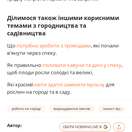
Ділимося також іншими корисними
темами з городництва та
садівництва
Що
потрібно зробити з трояндами
, які почали
в'янути через спеку.
Як правильно
поливати кавуни та дині у спеку
,
щоб плоди росли солодкі та великі.
Які красиві
квіти здатні замінити мульчу
для
рослин на городі та в саду.
робота на городі
вирощування овочів
захист від спеки
Автор:
ОБЕРИ НОВИНИ.LIVE В