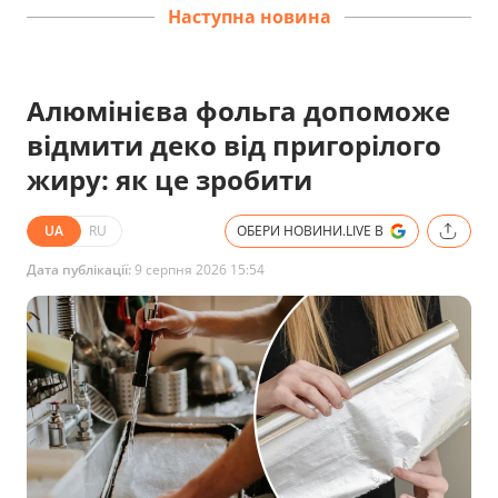
Наступна новина
Алюмінієва фольга допоможе
відмити деко від пригорілого
жиру: як це зробити
UA
RU
ОБЕРИ НОВИНИ.LIVE В
Дата публікації:
9 серпня 2026 15:54