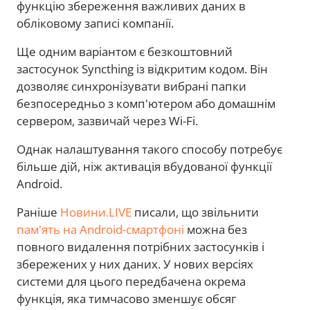
функцію збереження важливих даних в
обліковому записі компанії.
Ще одним варіантом є безкоштовний
застосунок Syncthing із відкритим кодом. Він
дозволяє синхронізувати вибрані папки
безпосередньо з комп'ютером або домашнім
сервером, зазвичай через Wi-Fi.
Однак налаштування такого способу потребує
більше дій, ніж активація вбудованої функції
Android.
Раніше
Новини.LIVE
писали, що звільнити
пам'ять на Android-смартфоні
можна без
повного видалення потрібних застосунків і
збережених у них даних. У нових версіях
системи для цього передбачена окрема
функція, яка тимчасово зменшує обсяг