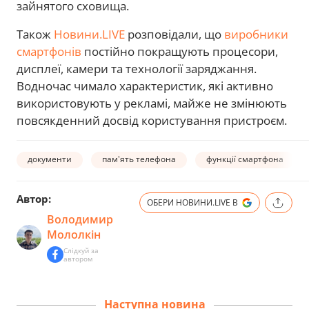
зайнятого сховища.
Також
Новини.LIVE
розповідали, що
виробники
смартфонів
постійно покращують процесори,
дисплеї, камери та технології заряджання.
Водночас чимало характеристик, які активно
використовують у рекламі, майже не змінюють
повсякденний досвід користування пристроєм.
документи
пам'ять телефона
функції смартфона
Автор:
ОБЕРИ НОВИНИ.LIVE В
Володимир
Мололкін
Слідкуй за
автором
Наступна новина