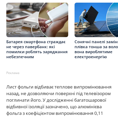
Батарея смартфона страждає
Сонячні панелі замі
не через павербанк: які
плівка тонша за воло
помилки роблять заряджання
вона вироблятиме
небезпечним
електроенергію
Реклама
Лист фольги відбиває теплове випромінювання
назад, не дозволяючи поверхні під телевізором
поглинати його. У дослідженні багатошарової
відбивної ізоляції зазначено, що алюмінієва
фольга з коефіцієнтом випромінювання 0,11