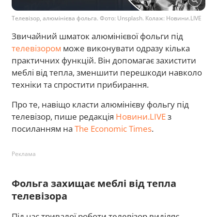
Телевізор, алюмінієва фольга. Фото: Unsplash. Колаж: Новини.LIVE
Звичайний шматок алюмінієвої фольги під
телевізором
може виконувати одразу кілька
практичних функцій. Він допомагає захистити
меблі від тепла, зменшити перешкоди навколо
техніки та спростити прибирання.
Про те, навіщо класти алюмінієву фольгу під
телевізор, пише редакція
Новини.LIVE
з
посиланням на
The Economic Times
.
Реклама
Фольга захищає меблі від тепла
телевізора
Під час тривалої роботи телевізор виділяє