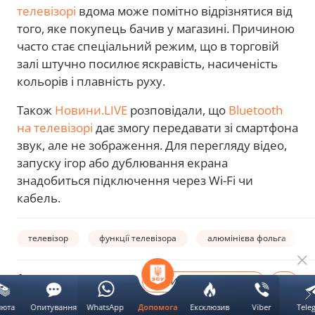
телевізорі
вдома може помітно відрізнятися від
того, яке покупець бачив у магазині. Причиною
часто стає спеціальний режим, що в торговій
залі штучно посилює яскравість, насиченість
кольорів і плавність руху.
Також
Новини.LIVE
розповідали, що
Bluetooth
на телевізорі
дає змогу передавати зі смартфона
звук, але не зображення. Для перегляду відео,
запуску ігор або дублювання екрана
знадобиться підключення через Wi-Fi чи
кабель.
телевізор
функції телевізора
алюмінієва фольга
Автор:
ОБЕРИ НОВИНИ.LIVE В
Володимир
люта
Опитування
WhatsApp
Ексклюзив
Viber
Tele
Допомога
Мололкін