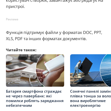
користувач створює, завантажує або редагує на
пристрої.
Реклама
Функція підтримує файли у форматах DOC, PPT,
XLS, PDF та інших форматах документів.
Читайте також:
Батарея смартфона страждає
Сонячні панелі замі
не через павербанк: які
плівка тонша за воло
помилки роблять заряджання
вона вироблятиме
небезпечним
електроенергію