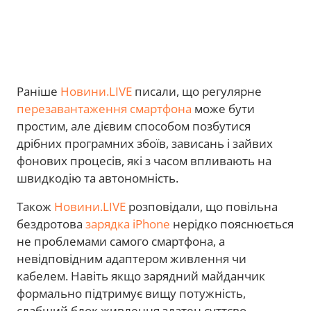
Раніше
Новини.LIVE
писали, що регулярне
перезавантаження смартфона
може бути
простим, але дієвим способом позбутися
дрібних програмних збоїв, зависань і зайвих
фонових процесів, які з часом впливають на
швидкодію та автономність.
Також
Новини.LIVE
розповідали, що повільна
бездротова
зарядка iPhone
нерідко пояснюється
не проблемами самого смартфона, а
невідповідним адаптером живлення чи
кабелем. Навіть якщо зарядний майданчик
формально підтримує вищу потужність,
слабший блок живлення здатен суттєво