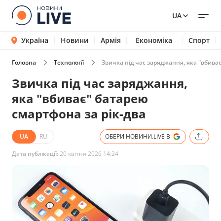
UA
Україна
Новини
Армія
Економіка
Спорт
Головна
Технології
Звичка під час заряджання, яка "вбиває
Звичка під час заряджання,
яка "вбиває" батарею
смартфона за рік-два
UA
RU
ОБЕРИ НОВИНИ.LIVE В
Дата публікації:
20 квітня 2026 14:24