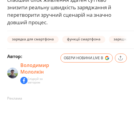
знизити реальну швидкість заряджання й
перетворити зручний сценарій на значно
довший процес.
зарядка для смартфона
функції смартфона
заряджанн
Автор:
ОБЕРИ НОВИНИ.LIVE В
Володимир
Мололкін
Слідкуй за
автором
Реклама