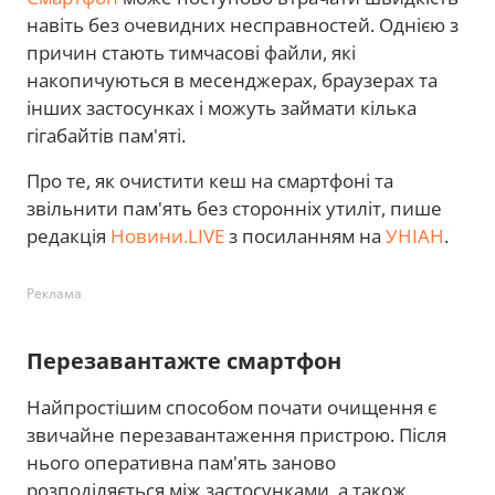
навіть без очевидних несправностей. Однією з
причин стають тимчасові файли, які
накопичуються в месенджерах, браузерах та
інших застосунках і можуть займати кілька
гігабайтів пам'яті.
Про те, як очистити кеш на смартфоні та
звільнити пам'ять без сторонніх утиліт, пише
редакція
Новини.LIVE
з посиланням на
УНІАН
.
Реклама
Перезавантажте смартфон
Найпростішим способом почати очищення є
звичайне перезавантаження пристрою. Після
нього оперативна пам'ять заново
розподіляється між застосунками, а також