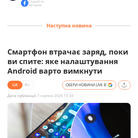
Слідкуй за
автором
Наступна новина
Смартфон втрачає заряд, поки
ви спите: яке налаштування
Android варто вимкнути
UA
RU
ОБЕРИ НОВИНИ.LIVE В
Дата публікації:
7 серпня 2026 10:34