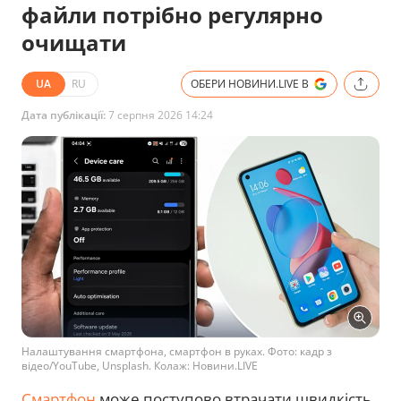
файли потрібно регулярно
очищати
UA
RU
ОБЕРИ НОВИНИ.LIVE В
Дата публікації:
7 серпня 2026 14:24
Налаштування смартфона, смартфон в руках. Фото: кадр з
відео/YouTube, Unsplash. Колаж: Новини.LIVE
Смартфон
може поступово втрачати швидкість