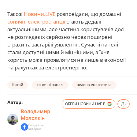
Також
Новини.LIVE
розповідали, що домашні
сонячні електростанції
стають дедалі
актуальнішими, але частина користувачів досі
не розглядає їх серйозно через поширені
страхи та застарілі уявлення. Сучасні панелі
стали доступнішими й міцнішими, а їхня
користь може проявлятися не лише в економії
на рахунках за електроенергію.
Китай
сонячні панелі
зелена енергетика
Автор:
ОБЕРИ НОВИНИ.LIVE В
Володимир
Мололкін
Слідкуй за
автором