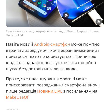
Смартфон на столі, смартфон на зарядці. Фото: Unsplash. Колаж:
Новини.LIVE
Навіть новий
Android-смартфон
може помітно
втрачати заряд уночі, хоча екран вимкнений і
пристроєм ніхто не користується. Причиною
іноді стає одна фонова функція, яка постійно
шукає бездротові сигнали навколо.
Про те, яке налаштування Android може
прискорювати розряджання смартфона вночі,
пише редакція
Новини.LIVE
з посиланням на
MakeUseOf
.
Реклама