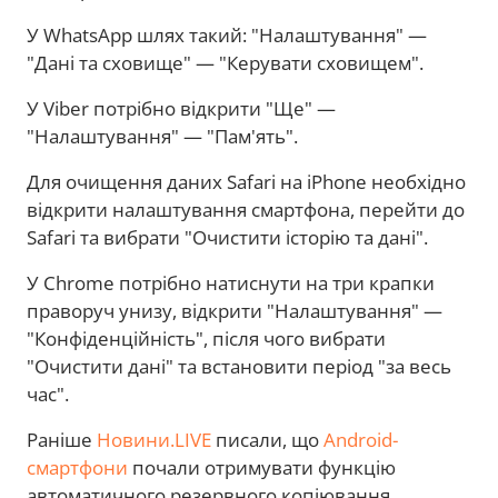
У WhatsApp шлях такий: "Налаштування" —
"Дані та сховище" — "Керувати сховищем".
У Viber потрібно відкрити "Ще" —
"Налаштування" — "Пам'ять".
Для очищення даних Safari на iPhone необхідно
відкрити налаштування смартфона, перейти до
Safari та вибрати "Очистити історію та дані".
У Chrome потрібно натиснути на три крапки
праворуч унизу, відкрити "Налаштування" —
"Конфіденційність", після чого вибрати
"Очистити дані" та встановити період "за весь
час".
Раніше
Новини.LIVE
писали, що
Android-
смартфони
почали отримувати функцію
автоматичного резервного копіювання