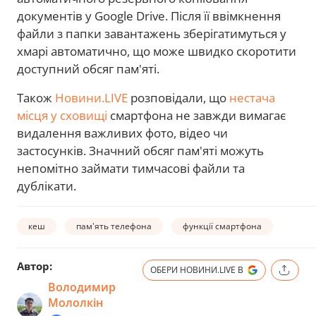
документів у Google Drive. Після її ввімкнення
файли з папки завантажень зберігатимуться у
хмарі автоматично, що може швидко скоротити
доступний обсяг пам'яті.
Також
Новини.LIVE
розповідали, що
нестача
місця у сховищі
смартфона не завжди вимагає
видалення важливих фото, відео чи
застосунків. Значний обсяг пам'яті можуть
непомітно займати тимчасові файли та
дублікати.
кеш
пам'ять телефона
функції смартфона
Автор:
ОБЕРИ НОВИНИ.LIVE В
Володимир
Мололкін