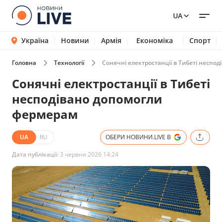
UA
Україна
Новини
Армія
Економіка
Спорт
Головна
Технології
Сонячні електростанції в Тибеті неспо
Сонячні електростанції в Тибеті
несподівано допомогли
фермерам
UA
RU
ОБЕРИ НОВИНИ.LIVE В
Дата публікації:
3 червня 2026 14:24