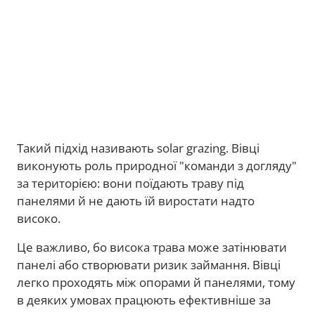
Такий підхід називають solar grazing. Вівці
виконують роль природної "команди з догляду"
за територією: вони поїдають траву під
панелями й не дають їй виростати надто
високо.
Це важливо, бо висока трава може затінювати
панелі або створювати ризик займання. Вівці
легко проходять між опорами й панелями, тому
в деяких умовах працюють ефективніше за