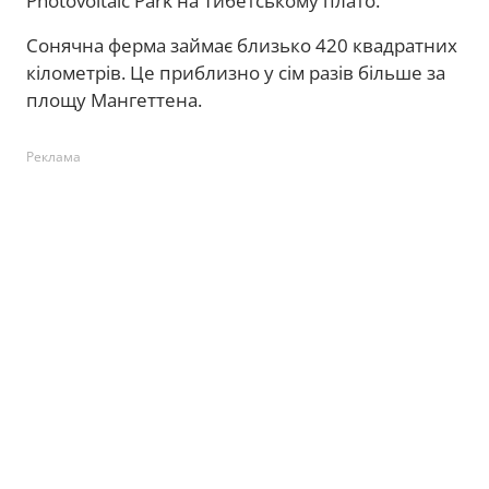
Photovoltaic Park на Тибетському плато.
Сонячна ферма займає близько 420 квадратних
кілометрів. Це приблизно у сім разів більше за
площу Мангеттена.
Реклама