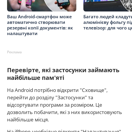
Ваш Android-смартфон може
Багато людей кладут
автоматично створювати
алюмінієву фольгу пі
резервні копії документів: як
телевізор: для чого 
налаштувати
Реклама
Перевірте, які застосунки займають
найбільше пам'яті
На Android потрібно відкрити "Сховище",
перейти до розділу "Застосунки" та
відсортувати програми за розміром. Це
дозволить побачити, які з них використовують
найбільше місця.
На iPhone необхідно відкрити "Налаштування",