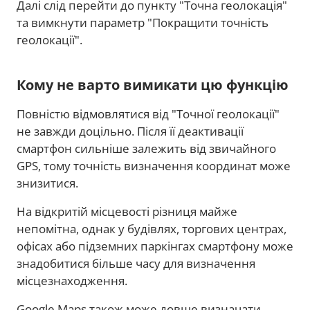
Далі слід перейти до пункту "Точна геолокація"
та вимкнути параметр "Покращити точність
геолокації".
Кому не варто вимикати цю функцію
Повністю відмовлятися від "Точної геолокації"
не завжди доцільно. Після її деактивації
смартфон сильніше залежить від звичайного
GPS, тому точність визначення координат може
знизитися.
На відкритій місцевості різниця майже
непомітна, однак у будівлях, торгових центрах,
офісах або підземних паркінгах смартфону може
знадобитися більше часу для визначення
місцезнаходження.
Google Maps також може довше визначати