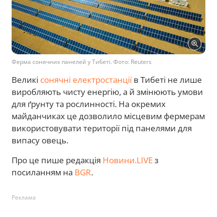
Ферма сонячних панелей у Тибеті. Фото: Reuters
Великі
сонячні електростанції
в Тибеті не лише
виробляють чисту енергію, а й змінюють умови
для ґрунту та рослинності. На окремих
майданчиках це дозволило місцевим фермерам
використовувати території під панелями для
випасу овець.
Про це пише редакція
Новини.LIVE
з
посиланням на
BGR
.
Реклама