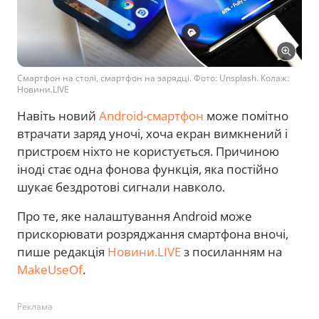
Смартфон на столі, смартфон на зарядці. Фото: Unsplash. Колаж:
Новини.LIVE
Навіть новий
Android-смартфон
може помітно
втрачати заряд уночі, хоча екран вимкнений і
пристроєм ніхто не користується. Причиною
іноді стає одна фонова функція, яка постійно
шукає бездротові сигнали навколо.
Про те, яке налаштування Android може
прискорювати розряджання смартфона вночі,
пише редакція
Новини.LIVE
з посиланням на
MakeUseOf
.
Реклама