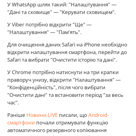
У WhatsApp шлях такий: "Налаштування" —
"Дані та сховище" — "Керувати сховищем".
У Viber потрібно відкрити "Ще" —
"Налаштування" — "Пам'ять".
Для очищення даних Safari на iPhone необхідно
відкрити налаштування смартфона, перейти до
Safari та вибрати "Очистити історію та дані".
У Chrome потрібно натиснути на три крапки
праворуч унизу, відкрити "Налаштування" —
"Конфіденційність", після чого вибрати
"Очистити дані" та встановити період "за весь
час".
Раніше
Новини.LIVE
писали, що
Android-
смартфони
почали отримувати функцію
автоматичного резервного копіювання