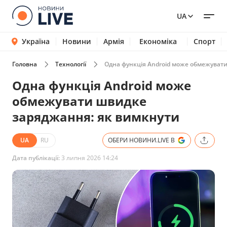
UA
Україна
Новини
Армія
Економіка
Спорт
Головна
Технології
Одна функція Android може обмежуват
Одна функція Android може
обмежувати швидке
заряджання: як вимкнути
UA
RU
ОБЕРИ НОВИНИ.LIVE В
Дата публікації:
3 липня 2026 14:24