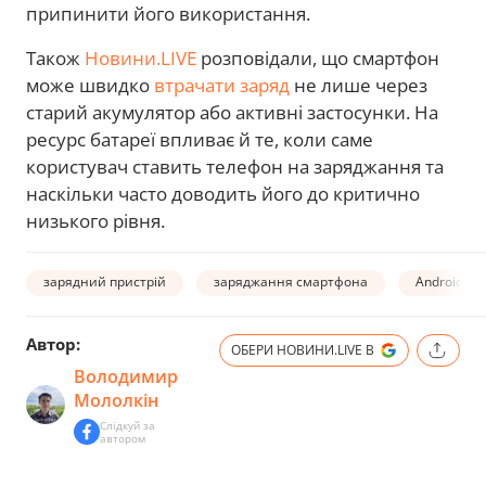
припинити його використання.
Також
Новини.LIVE
розповідали, що смартфон
може швидко
втрачати заряд
не лише через
старий акумулятор або активні застосунки. На
ресурс батареї впливає й те, коли саме
користувач ставить телефон на заряджання та
наскільки часто доводить його до критично
низького рівня.
зарядний пристрій
заряджання смартфона
Android-с
Автор:
ОБЕРИ НОВИНИ.LIVE В
Володимир
Мололкін
Слідкуй за
автором