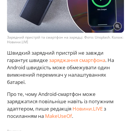
Зарядний пристрій та смартфон на зарядці. Фото: Unsplash. Колаж:
Новини.LIVE
Швидкий зарядний пристрій не завжди
гарантує швидке
заряджання смартфона
. На
Android швидкість може обмежувати один
вимкнений перемикач у налаштуваннях
батареї.
Про те, чому Android-смартфон може
заряджатися повільніше навіть із потужним
адаптером, пише редакція
Новини.LIVE
з
посиланням на
MakeUseOf
.