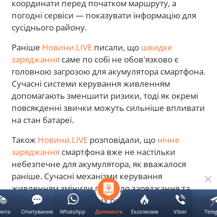
координати перед початком маршруту, а
погодні сервіси — показувати інформацію для
сусіднього району.
Раніше
Новини.LIVE
писали, що
швидке
заряджання
саме по собі не обов'язково є
головною загрозою для акумулятора смартфона.
Сучасні системи керування живленням
допомагають зменшити ризики, тоді як окремі
повсякденні звички можуть сильніше впливати
на стан батареї.
Також
Новини.LIVE
розповідали, що
нічне
заряджання
смартфона вже не настільки
небезпечне для акумулятора, як вважалося
раніше. Сучасні механізми керування
живленням змінили підхід до заряджання та
зробили частину старих рекомендацій
неактуальною.
люта
Опитування
WhatsApp
Ексклюзив
Viber
Tele
Допомога