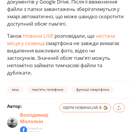
документів у Google Drive. Після її ввімкнення
файли з папки завантажень зберігатимуться у
хмарі автоматично, що може швидко скоротити
доступний обсяг пам'яті.
Також
Новини.LIVE
розповідали, що
нестача
місця у сховищі
смартфона не завжди вимагає
видалення важливих фото, відео чи
застосунків. Значний обсяг пам'яті можуть
непомітно займати тимчасові файли та
дублікати.
кеш
пам'ять телефона
функції смартфона
Автор:
ОБЕРИ НОВИНИ.LIVE В
Володимир
Мололкін
Слідкуй за
автором