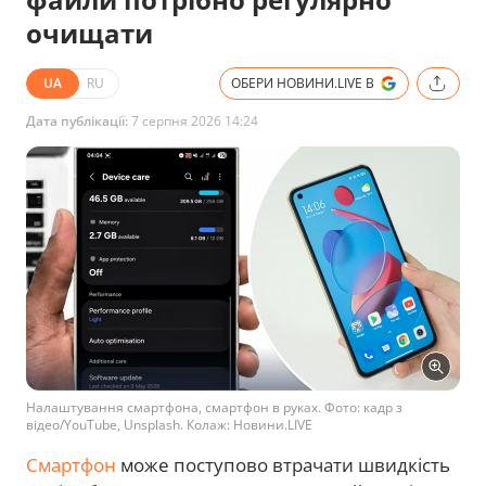
очищати
UA
RU
ОБЕРИ НОВИНИ.LIVE В
Дата публікації:
7 серпня 2026 14:24
Налаштування смартфона, смартфон в руках. Фото: кадр з
відео/YouTube, Unsplash. Колаж: Новини.LIVE
Смартфон
може поступово втрачати швидкість