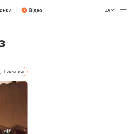
онки
Відео
UA
з
Поділитися