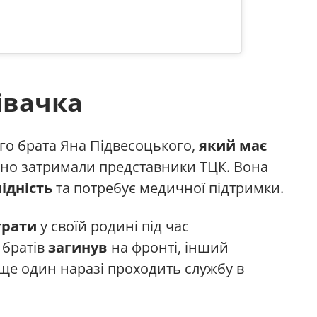
івачка
ого брата Яна Підвесоцького,
який має
рно затримали представники ТЦК. Вона
ідність
та потребує медичної підтримки.
трати
у своїй родині під час
з братів
загинув
на фронті, інший
 ще один наразі проходить службу в