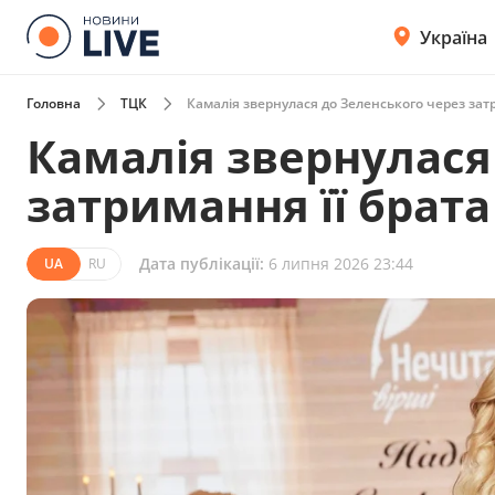
Україна
Головна
ТЦК
Камалія звернулася до Зеленського через зат
Камалія звернулася
затримання її брата
Дата публікації:
6 липня 2026 23:44
UA
RU