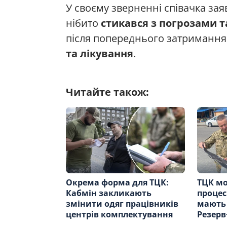
У своєму зверненні співачка заяв
нібито
стикався з погрозами 
після попереднього затримання
та лікування
.
Читайте також:
Окрема форма для ТЦК:
ТЦК мо
Кабмін закликають
процес
змінити одяг працівників
мають 
центрів комплектування
Резерв