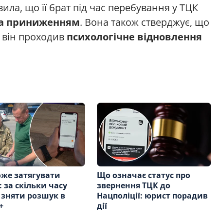
ила, що її брат під час перебування у ТЦК
та приниженням
. Вона також стверджує, що
 він проходив
психологічне відновлення
же затягувати
Що означає статус про
: за скільки часу
звернення ТЦК до
зняти розшук в
Нацполіції: юрист порадив
+
дії