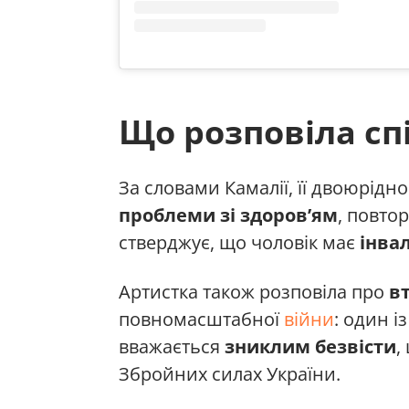
Що розповіла сп
За словами Камалії, її двоюрідн
проблеми зі здоров’ям
, повто
стверджує, що чоловік має
інвал
Артистка також розповіла про
в
повномасштабної
війни
: один і
вважається
зниклим безвісти
,
Збройних силах України.