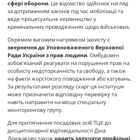
сфері оборони
. Це відомство здійснює нагляд
за дотриманням законів під час мобілізації та
веде процесуальне керівництво у
кримінальних провадженнях щодо військових.
Окремим вагомим напрямком захисту є
звернення до Уповноваженого Верховної
Ради України з прав людини
. Омбудсмен
зобов'язаний реагувати на порушення прав на
особисту недоторканність та свободу, а також
на факти жорстокого поводження або катувань.
За результатами розгляду скарг ця інституція
може призначити відповідну перевірку та
навіть направити на місце спеціальну
моніторингову групу.
Для притягнення посадових осіб ТЦК до
дисциплінарної відповідальності Діна
Дрижакова також
радить залучати профільні