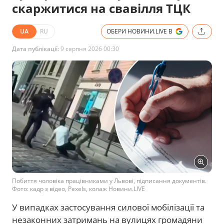
скаржитися на свавілля ТЦК
UA
RU
ОБЕРИ НОВИНИ.LIVE В
Дата публікації:
9 серпня 2026 00:30
Побиття чоловіка працівниками у Львові, підписання документів.
Фото: кадр з відео, Pexels, колаж Новини.LIVE
У випадках застосування силової мобілізації та
незаконних затримань на вулицях громадяни