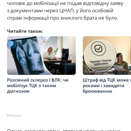
чоловік до мобілізації не подав відповідну заяву
з документами через ЦНАП, у його особовій
справі інформації про зниклого брата не було.
Читайте також:
Розсіяний склероз і ВЛК: чи
Штраф від ТЦК може 
мобілізує ТЦК з таким
роками і завадити
діагнозом
бронюванню
Реклама
Однак, законознавець звернув увагу на нюанс,