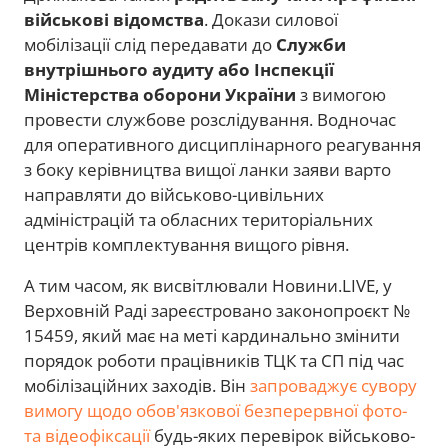
військові відомства
. Докази силової
мобілізації слід передавати до
Служби
внутрішнього аудиту або Інспекції
Міністерства оборони України
з вимогою
провести службове розслідування. Водночас
для оперативного дисциплінарного реагування
з боку керівництва вищої ланки заяви варто
направляти до військово-цивільних
адміністрацій та обласних територіальних
центрів комплектування вищого рівня.
А тим часом, як висвітлювали Новини.LIVE, у
Верховній Раді зареєстровано законопроєкт №
15459, який має на меті кардинально змінити
порядок роботи працівників ТЦК та СП під час
мобілізаційних заходів. Він
запроваджує сувору
вимогу щодо обов'язкової безперервної фото-
та відеофіксації
будь-яких перевірок військово-