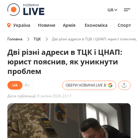
UA
Україна
Новини
Армія
Економіка
Спорт
Головна
ТЦК
Дві різні адреси в ТЦК і ЦНАП: юрист пояснив
Дві різні адреси в ТЦК і ЦНАП:
юрист пояснив, як уникнути
проблем
UA
RU
ОБЕРИ НОВИНИ.LIVE В
Дата публікації:
8 липня 2026 23:11