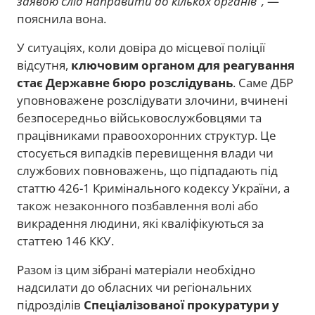
заявою слід направити до кількох органів",
—
пояснила вона.
У ситуаціях, коли довіра до місцевої поліції
відсутня,
ключовим органом для реагування
стає Державне бюро розслідувань
. Саме ДБР
уповноважене розслідувати злочини, вчинені
безпосередньо військовослужбовцями та
працівниками правоохоронних структур. Це
стосується випадків перевищення влади чи
службових повноважень, що підпадають під
статтю 426-1 Кримінального кодексу України, а
також незаконного позбавлення волі або
викрадення людини, які кваліфікуються за
статтею 146 ККУ.
Разом із цим зібрані матеріали необхідно
надсилати до обласних чи регіональних
підрозділів
Спеціалізованої прокуратури у