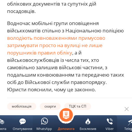
облікових документів та супутніх дій
посадовців.
Водночас мобільні групи оповіщення
військкоматів спільно з Національною поліцією
володіють повноваженнями примусово
затримувати просто на вулиці не лише
порушників правил обліку
, а й
військовослужбовців із числа тих, хто
самовільно залишив військові частини, з
подальшим конвоюванням та передачею таких
осіб до Військової служби правопорядку.
Юристи пояснили, чому це законно.
мобілізація
скарги
ТЦК та СП
Автор:
ОБЕРИ НОВИНИ.LIVE В
люта
Опитування
WhatsApp
Ексклюзив
Viber
Tele
Допомога
Любомир