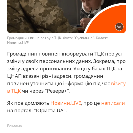
Громадянин пише заяву в ТЦК. Фото: "Суспільне". Колаж:
Новини.LIVE
Громадянин повинен інформувати ТЦК про усі
зміни у своїх персональних даних. Зокрема, про
зміну адреси проживання. Якщо у базах ТЦК та
ЦНАП вказані різні адреси, громадянин
повинен уточнити цю інформацію під час
візиту
в ТЦК
чи через "Резерв+".
Як повідомляють
Новини.LIVE
, про це
написали
на порталі "Юристи.UA".
Реклама