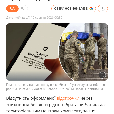
UA
RU
ОБЕРИ НОВИНИ.LIVE В
Дата публікації:
10 серпня 2026 00:30
Подача запиту на відстрочку від мобілізації у зв'язку із загибеллю
родича на службі. Фото: Міноборони України, колаж Новини.LIVE
Відсутність оформленої
відстрочки
через
зникнення безвісти рідного брата чи батька дає
територіальним центрам комплектування