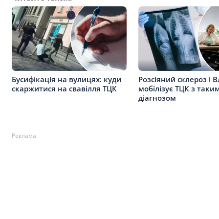
Бусифікація на вулицях: куди
Розсіяний склероз і В
скаржитися на свавілля ТЦК
мобілізує ТЦК з таки
діагнозом
Реклама