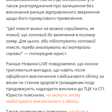
також розпорядження про залишення без
виконання раніше відправленого звернення
щодо його примусового привезення.
"Цей текст вимог не можна сприймати, як
такий, що готовий до включення в позовну
заяву. Для цього, аби підготувати готовий
текст, треба аналізувати всі матеріали
справи!"
— попередив юрист.
Раніше Новини.LIVE повідомляли, що інколи
трапляються випадки, що навіть після
офіційного виключення з військового обліку за
віком чи станом здоров'я громадянам іноді
продовжують надходити виклики до ТЦК та СП.
Юристи пояснили,
чи можуть знову
мобілізувати виключеного з обліку
.
Також правознавці пояснили,
що буде з