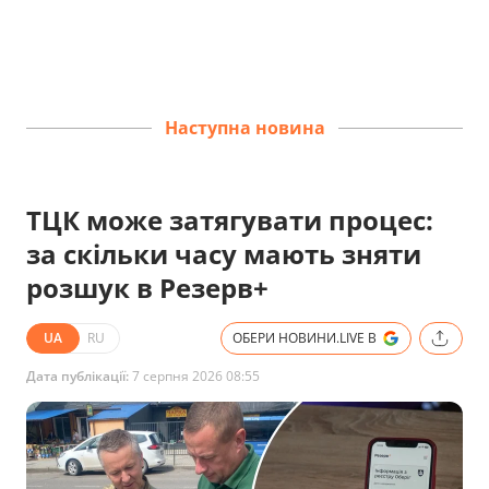
Наступна новина
ТЦК може затягувати процес:
за скільки часу мають зняти
розшук в Резерв+
UA
RU
ОБЕРИ НОВИНИ.LIVE В
Дата публікації:
7 серпня 2026 08:55