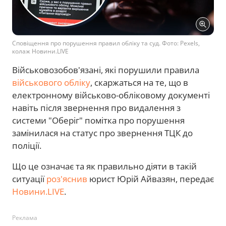
Сповіщення про порушення правил обліку та суд. Фото: Pexels,
колаж Новини.LIVE
Військовозобов'язані, які порушили правила
військового обліку
, скаржаться на те, що в
електронному військово-обліковому документі
навіть після звернення про видалення з
системи "Оберіг" помітка про порушення
замінилася на статус про звернення ТЦК до
поліції.
Що це означає та як правильно діяти в такій
ситуації
роз'яснив
юрист Юрій Айвазян, передає
Новини.LIVE
.
Реклама