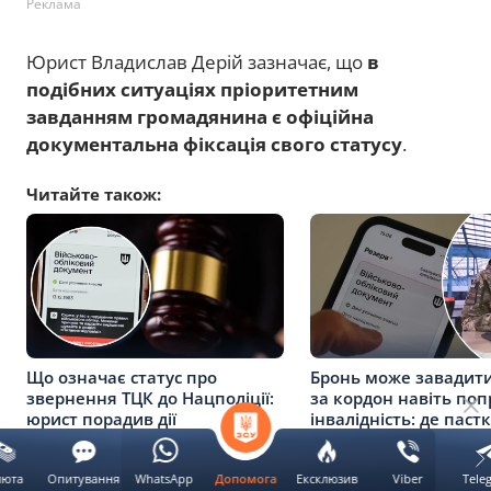
Реклама
Юрист Владислав Дерій зазначає, що
в
подібних ситуаціях пріоритетним
завданням громадянина є офіційна
документальна фіксація свого статусу
.
Читайте також:
Що означає статус про
Бронь може завадити
звернення ТЦК до Нацполіції:
за кордон навіть поп
юрист порадив дії
інвалідність: де паст
люта
Опитування
WhatsApp
Ексклюзив
Viber
Tele
Допомога