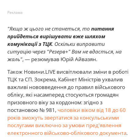
Реклама
"Якщо ж цього не станеться, то
питання
прийдеться вирішувати вже шляхом
комунікації з ТЦК
. Оскільки виправити
ситуацію через "Резерв+" Вам не вдасться, на
жаль"
, — резюмував Юрій Айвазян.
Також Новини.LIVE висвітлювали зміни в роботі
ТЦК та СП. Зокрема, Кабінет Міністрів ухвалив
важливі нововведення до правил військового
обліку, які насамперед стосуються громадян
призовного віку за кордоном: згідно з
постановою № 981,
чоловіки віком від 18 до 60
років зможуть звертатися за консульськими
послугами виключно за умови пред'явлення
електронного військово-облікового документа
.