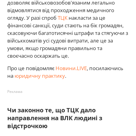
дозволяє військовозобов'язаним легально
відмовлятися від проходження медичного
огляду. У разі спроб
ТЦК
накласти за це
фінансові санкції, суди стають на бік громадян,
скасовуючи багатотисячні штрафи та стягуючи з
військкоматів усі судові витрати, але це за
умови, якщо громадяни правильно та
своєчасно оскаржать це.
Про це повідомляє
Новини.LIVE
, посилаючись
на
юридичну практику
.
Реклама
Чи законно те, що ТЦК дало
направлення на ВЛК людині з
відстрочкою