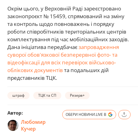
Окрім цього, у Верховній Раді зареєстровано
законопроєкт № 15459, спрямований на зміну
та контроль щодо повноважень і порядку
роботи співробітників територіальних центрів
комплектування під час мобілізаційних заходів.
Дана ініціатива передбачає
запровадження
суворої обов'язкової безперервної фото- та
відеофіксації для всіх перевірок військово-
облікових документів
та подальших дій
представників ТЦК.
штраф
ТЦК та СП
Резерв+
Автор:
ОБЕРИ НОВИНИ.LIVE В
Любомир
Кучер