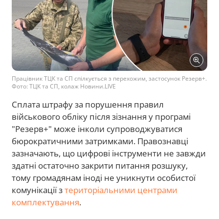
Працівник ТЦК та СП спілкується з перехожим, застосунок Резерв+.
Фото: ТЦК та СП, колаж Новини.LIVE
Сплата штрафу за порушення правил
військового обліку після зізнання у програмі
"Резерв+" може інколи супроводжуватися
бюрократичними затримками. Правознавці
зазначають, що цифрові інструменти не завжди
здатні остаточно закрити питання розшуку,
тому громадянам іноді не уникнути особистої
комунікації з
територіальними центрами
комплектування
.