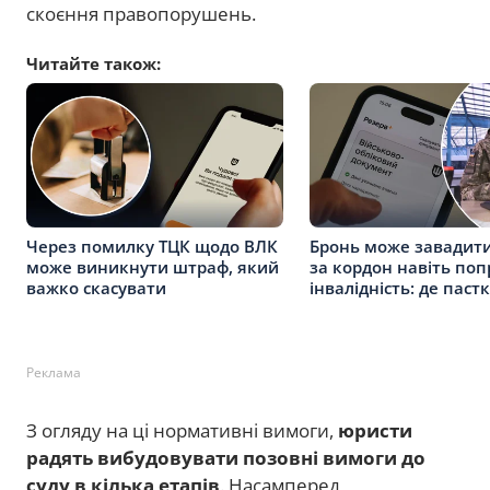
скоєння правопорушень.
Читайте також:
Через помилку ТЦК щодо ВЛК
Бронь може завадити
може виникнути штраф, який
за кордон навіть поп
важко скасувати
інвалідність: де паст
Реклама
З огляду на ці нормативні вимоги,
юристи
радять вибудовувати позовні вимоги до
суду в кілька етапів
. Насамперед