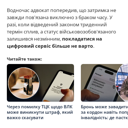
Водночас адвокат попередив, що затримка не
завжди пов'язана виключно з браком часу. У
разі, коли відведений законом триденний
термін сплив, а статус військовозобов'язаного
залишився незмінним,
покладатися на
цифровий сервіс більше не варто
.
Читайте також:
Через помилку ТЦК щодо ВЛК
Бронь може завадити
може виникнути штраф, який
за кордон навіть поп
важко скасувати
інвалідність: де паст