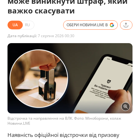
може виникнути штраф, який
важко скасувати
UA
RU
ОБЕРИ НОВИНИ.LIVE В
Дата публікації:
7 серпня 2026 00:30
Відстрочка та направлення на ВЛК. Фото: Міноборони, колаж
Новини.LIVE
Наявність офіційної відстрочки від призову