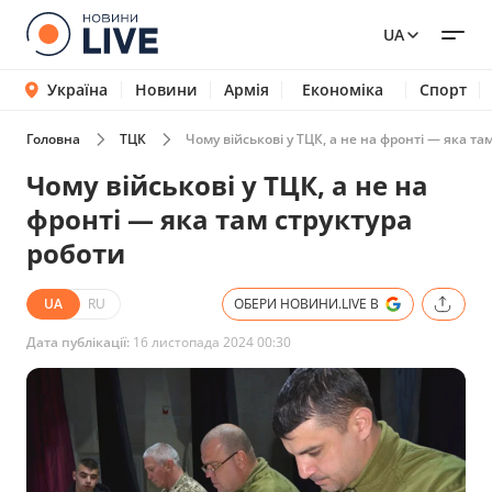
UA
Україна
Новини
Армія
Економіка
Спорт
Головна
ТЦК
Чому військові у ТЦК, а не на фронті — яка та
Чому військові у ТЦК, а не на
фронті — яка там структура
роботи
UA
RU
ОБЕРИ НОВИНИ.LIVE В
Дата публікації:
16 листопада 2024 00:30