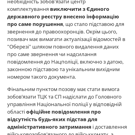
необхідність зобов'язати центр
комплектування
виключити з Єдиного
державного реєстру внесено інформацію
про саме порушення
, що стало підставою для
звернення до правоохоронців. Окрім цього,
позивач має вимагати актуалізації відомостей в
"Оберезі" шляхом повного видалення даних
про саме звернення чи надсилання
повідомлення до Нацполіції, включно з датою,
законною підставою та унікальним вихідним
номером такого документа.
Фінальним пунктом позову має стати вимога
зобов’язати ТЦК та СП надіслати до Головного
управління Національної поліції у відповідній
області
офіційне повідомлення про
відсутність будь-яких підстав для
адміністративного затримання
і доставлення
військовозобов'язаного до військкомату, а