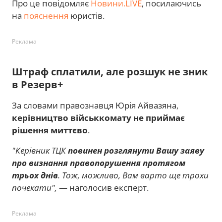
Про це повідомляє
Новини.LIVE
, посилаючись
на
пояснення
юристів.
Реклама
Штраф сплатили, але розшук не зник
в Резерв+
За словами правознавця Юрія Айвазяна,
керівництво військкомату не приймає
рішення миттєво
.
"Керівник ТЦК
повинен розглянути Вашу заяву
про визнання правопорушення протягом
трьох днів
. Тож, можливо, Вам варто ще трохи
почекати",
— наголосив експерт.
Реклама