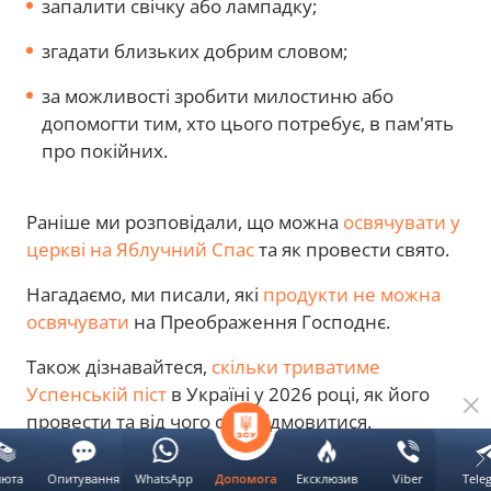
запалити свічку або лампадку;
згадати близьких добрим словом;
за можливості зробити милостиню або
допомогти тим, хто цього потребує, в пам'ять
про покійних.
Раніше ми розповідали,
що можна
освячувати у
церкві на Яблучний Спас
та як провести свято.
Нагадаємо, ми писали,
які
продукти не можна
освячувати
на Преображення Господнє.
Також дізнавайтеся,
скільки триватиме
Успенській піст
в Україні у 2026 році, як його
провести та від чого слід відмовитися.
люта
Опитування
WhatsApp
Ексклюзив
Viber
Tele
Допомога
Яблучний Спас
Преображення Господнє
заборони на 