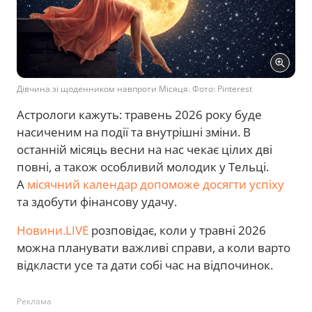
Дівчина зі щоденником навпроти Місяця. Фото: Pinterest
Астрологи кажуть: травень 2026 року буде
насиченим на події та внутрішні зміни. В
останній місяць весни на нас чекає цілих дві
повні, а також особливий молодик у Тельці.
А
місячний календар допоможе досягти успіху
та здобути фінансову удачу.
Новини.LIVE
розповідає, коли у травні 2026
можна планувати важливі справи, а коли варто
відкласти усе та дати собі час на відпочинок.
Реклама