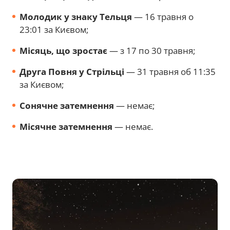
Молодик у знаку Тельця
— 16 травня о
23:01 за Києвом;
Місяць, що зростає
— з 17 по 30 травня;
Друга Повня у Стрільці
— 31 травня об 11:35
за Києвом;
Сонячне затемнення
— немає;
Місячне затемнення
— немає.