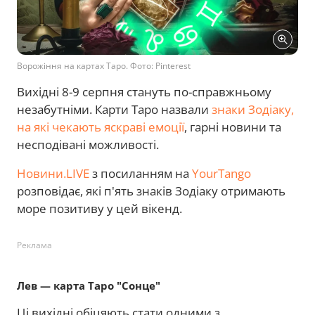
Ворожіння на картах Таро. Фото: Pinterest
Вихідні 8-9 серпня стануть по-справжньому
незабутніми. Карти Таро назвали
знаки Зодіаку,
на які чекають яскраві емоції
, гарні новини та
несподівані можливості.
Новини.LIVE
з посиланням на
YourTango
розповідає, які п'ять знаків Зодіаку отримають
море позитиву у цей вікенд.
Реклама
Лев — карта Таро "Сонце"
Ці вихідні обіцяють стати одними з