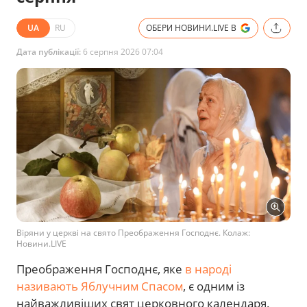
UA
RU
ОБЕРИ НОВИНИ.LIVE В
Дата публікації:
6 серпня 2026 07:04
Віряни у церкві на свято Преображення Господнє. Колаж:
Новини.LIVE
Преображення Господнє, яке
в народі
називають Яблучним Спасом
, є одним із
найважливіших свят церковного календаря.