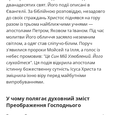
дванадесятих свят. Його події описані в
Євангелії. За біблійною розповіддю, незадовго
до своїх страждань Христос піднявся на гору
разом із трьома найближчими учнями —
апостолами Петром, Яковом та Іваном. Під час
молитви Його обличчя засяяло неземним
світлом, а одяг став сліпучо-білим. Поруч
з'явилися пророки Мойсей та Ілля, а голос із
небес промовив:
"Це Син Мій Улюблений. Його
слухайтеся"
. Ця подія відкрила апостолам
істинну божественну сутність Ісуса Христа та
зміцнила їхню віру перед майбутніми
випробуваннями.
У чому полягає духовний зміст
Преображення Господнього