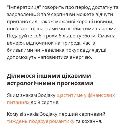
"Імператриця" говорить про період достатку та
задоволень. 8 та 9 серпня ви можете відчути
приплив сил. Також можливі хороші новини,
пов'язані з фінансами чи особистими планами.
Подаруйте собі трохи більше турботи. Смачна
вечеря, відпочинок на природі, час із
близькими чи невелика покупка для душі
допоможуть наповнитися енергією.
Ділимося іншими цікавими
астрологічними прогнозами
Яким знакам Зодіаку
щаститиме у фінансових
питаннях
до 9 серпня.
Кому зі знаків Зодіаку перший серпневий
тиждень подарує романтику
та кохання.