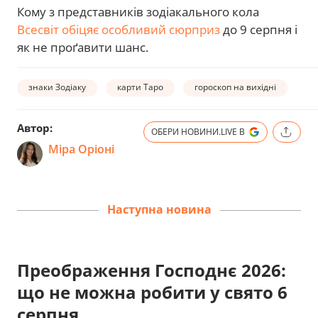
К
ому з представників зодіакального кола
Всесвіт обіцяє особливий сюрприз
до 9 серпня і
як не проґавити шанс.
знаки Зодіаку
карти Таро
гороскоп на вихідні
Автор:
ОБЕРИ НОВИНИ.LIVE В
Міра Оріоні
Наступна новина
Преображення Господнє 2026:
що не можна робити у свято 6
серпня