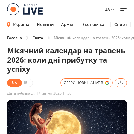
UA
Україна
Новини
Армія
Економіка
Спорт
Головна
Свята
Місячний календар на травень 2026: коли дн
Місячний календар на травень
2026: коли дні прибутку та
успіху
UA
RU
ОБЕРИ НОВИНИ.LIVE В
Дата публікації:
17 квітня 2026 11:03