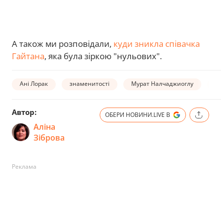
А також ми розповідали,
куди зникла співачка
Гайтана
, яка була зіркою "нульових".
Ані Лорак
знаменитості
Мурат Налчаджиоглу
ш
Автор:
ОБЕРИ НОВИНИ.LIVE В
Аліна
Зіброва
Реклама