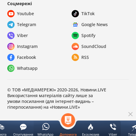
Соцмережі
Youtube
TikTok
Telegram
Google News
Viber
Spotify
Instagram
SoundCloud
Facebook
RSS
Whatsapp
© ТОВ «МЕДІАМЕРЕЖІ» 2020-2026, Новини.LIVE
Використання матеріалів сайту лише за
умови посилання (для інтернет-видань –
гіперпосилання) на «Новини.LIVE»
люта
Опитування
WhatsApp
Ексклюзив
Viber
Tele
Допомога