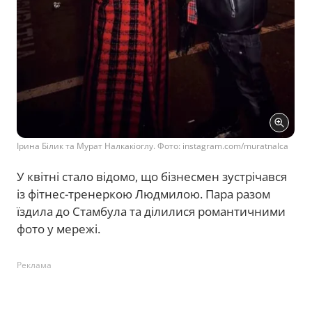
Ірина Білик та Мурат Налкакіоглу. Фото: instagram.com/muratnalca
У квітні стало відомо, що бізнесмен зустрічався
із фітнес-тренеркою Людмилою. Пара разом
їздила до Стамбула та ділилися романтичними
фото у мережі.
Реклама