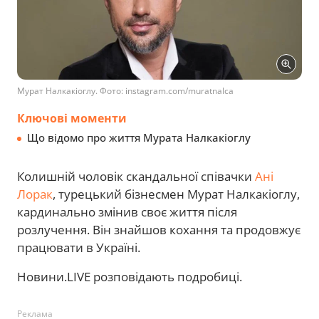
Мурат Налкакіоглу. Фото: instagram.com/muratnalca
Ключові моменти
Що відомо про життя Мурата Налкакіоглу
Колишній чоловік скандальної співачки
Ані
Лорак
, турецький бізнесмен Мурат Налкакіоглу,
кардинально змінив своє життя після
розлучення. Він знайшов кохання та продовжує
працювати в Україні.
Новини.LIVE розповідають подробиці.
Реклама