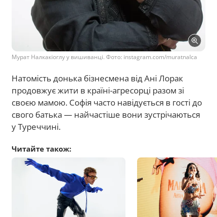
Мурат Налкакіоглу у вишиванці. Фото: instagram.com/muratnalca
Натомість донька бізнесмена від Ані Лорак
продовжує жити в країні-агресорці разом зі
своєю мамою. Софія часто навідується в гості до
свого батька — найчастіше вони зустрічаються
у Туреччині.
Читайте також: