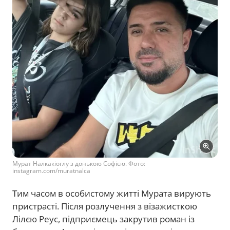
Мурат Налкакіоглу з донькою Софією. Фото:
instagram.com/muratnalca
Тим часом в особистому житті Мурата вирують
пристрасті. Після розлучення з візажисткою
Лілєю Реус, підприємець закрутив роман із