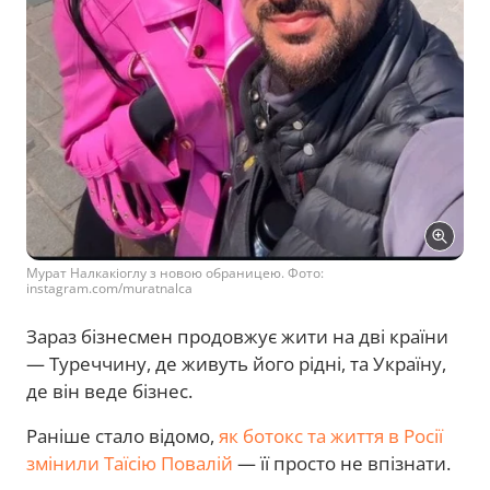
Мурат Налкакіоглу з новою обраницею. Фото:
instagram.com/muratnalca
Зараз бізнесмен продовжує жити на дві країни
— Туреччину, де живуть його рідні, та Україну,
де він веде бізнес.
Раніше стало відомо,
як ботокс та життя в Росії
змінили Таїсію Повалій
— її просто не впізнати.