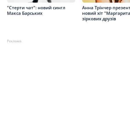
"Стерти чат": новий сингл
Анна Трінчер презен
Макса Барських
новий хіт "Маргарита
зіркових друзів
Реклама