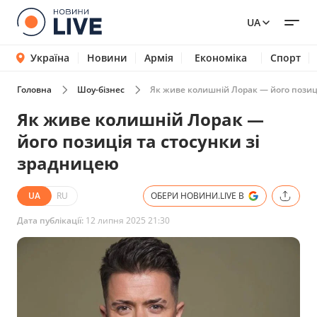
UA
Україна
Новини
Армія
Економіка
Спорт
Головна
Шоу-бізнес
Як живе колишній Лорак — його позиці
Як живе колишній Лорак —
його позиція та стосунки зі
зрадницею
UA
RU
ОБЕРИ НОВИНИ.LIVE В
Дата публікації:
12 липня 2025 21:30