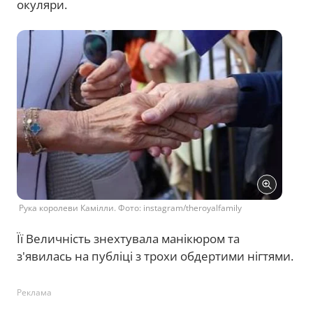
окуляри.
Рука королеви Камілли. Фото: instagram/theroyalfamily
Її Величність знехтувала манікюром та
з'явилась на публіці з трохи обдертими нігтями.
Реклама