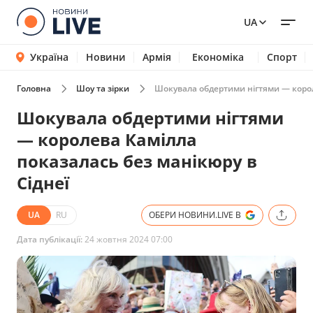
UA
Україна
Новини
Армія
Економіка
Спорт
Головна
Шоу та зірки
Шокувала обдертими нігтями — корол
Шокувала обдертими нігтями
— королева Камілла
показалась без манікюру в
Сіднеї
UA
RU
ОБЕРИ НОВИНИ.LIVE В
Дата публікації:
24 жовтня 2024 07:00