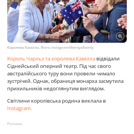
Королева Камілла. Фото: instagram/theroyalfamily
Король Чарльз та королева Камілла
відвідали
Сіднейський оперний театр. Під час свого
австралійського туру вони провели чимало
зустрічей. Однак, обраниця монарха засмутила
прихильників недоглянутим виглядом.
Світлини королівська родина виклала в
Instagram.
Реклама