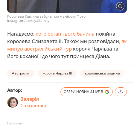
Королева Камілла забула про манікюр. Фото:
instagram/theroyalfamily
Нагадаємо,
кого останнього бачила
покійна
королева Єлизавета ІІ. Також ми розповідали
, як
минув австралійський тур
короля Чарльза та
його коханої і до чого тут принцеса Діана.
Австралія
король Чарльз ІІІ
королівська родина
Автор:
ОБЕРИ НОВИНИ.LIVE В
Валерія
Соколенко
Реклама