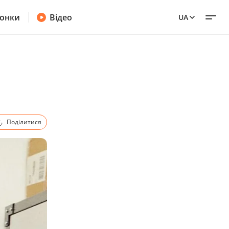
онки
Відео
UA
Поділитися