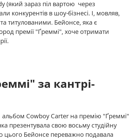
Diddy (який зараз піл вартою через
ли конкурентів в шоу-бізнесі. І, мовляв,
а титулованими. Бейонсе, яка є
ород премії "Ґреммі", хоче отримати
ії.
еммі" за кантрі-
й альбом Cowboy Carter на премію "Ґреммі"
вачка презентувала свою восьму студійну
 До цього Бейонсе переважно подавала