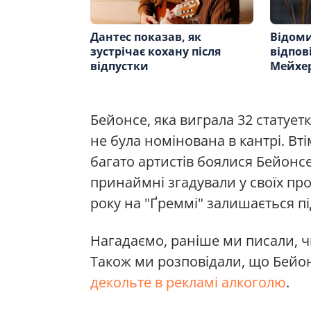
Дантес показав, як
Відом
зустрічає кохану після
відпов
відпустки
Мейхер
Бейонсе, яка виграла 32 статуетк
не була номінована в кантрі. Вті
багато артистів боялися Бейонсе 
принаймні згадували у своїх про
року на "Ґреммі" залишається п
Нагадаємо, раніше ми писали, 
Також ми розповідали, що Бейон
декольте в рекламі алкоголю
.