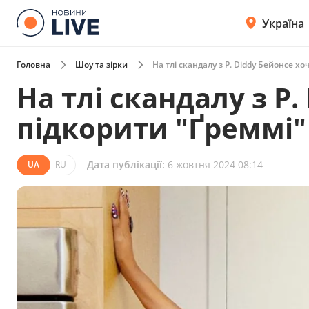
Україна
Головна
Шоу та зірки
На тлі скандалу з P. Diddy Бейонсе хо
На тлі скандалу з P
підкорити "Ґреммі" 
Дата публікації:
6 жовтня 2024 08:14
UA
RU