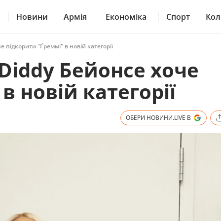
Новини
Армія
Економіка
Спорт
Кол
че підкорити "Ґреммі" в новій категорії
. Diddy Бейонсе хоче
в новій категорії
ОБЕРИ НОВИНИ.LIVE В