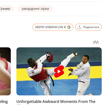
Греммі
закордонні зірки
ОБЕРИ НОВИНИ.LIVE В
Поділитися