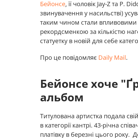
Бейонсе
, її чоловік Jay-Z та P. 
звинувачення у насильстві) усува
таким чином стали впливовими т
рекордсменкою за кількістю наг
статуетку в новій для себе категор
Про це повідомляє
Daily Mail
.
Бейонсе хоче "Ґр
альбом
Титулована артистка подала сві
в категорії кантрі. 43-річна спі
платівку в березні цього року.