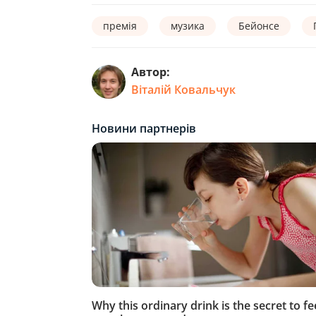
премія
музика
Бейонсе
Автор:
Віталій Ковальчук