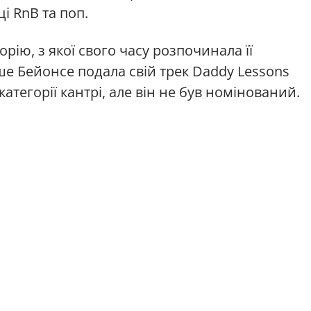
ці RnB та поп.
рію, з якої свого часу розпочинала її
ше Бейонсе подала свій трек Daddy Lessons
категорії кантрі, але він не був номінований.