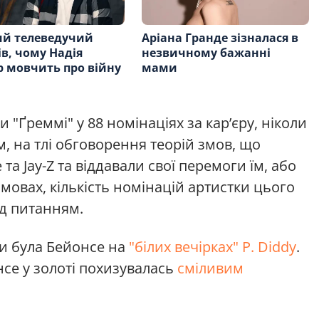
ий телеведучий
Аріана Гранде зізналася в
ів, чому Надія
незвичному бажанні
 мовчить про війну
мами
и "Ґреммі" у 88 номінаціях за кар’єру, ніколи
м, на тлі обговорення теорій змов, що
та Jay-Z та віддавали свої перемоги їм, або
мовах, кількість номінацій артистки цього
ід питанням.
чи була Бейонсе на
"білих вечірках" P. Diddy
.
се у золоті похизувалась
сміливим