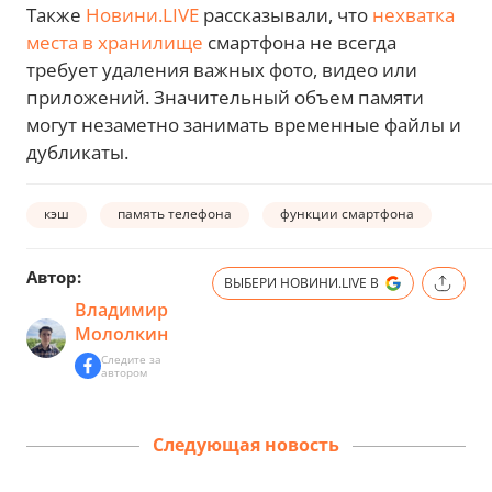
Также
Новини.LIVE
рассказывали, что
нехватка
места в хранилище
смартфона не всегда
требует удаления важных фото, видео или
приложений. Значительный объем памяти
могут незаметно занимать временные файлы и
дубликаты.
кэш
память телефона
функции смартфона
Автор:
ВЫБЕРИ НОВИНИ.LIVE В
Владимир
Мололкин
Следите за
автором
Следующая новость