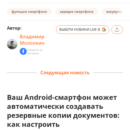
функции смартфона
зарядка смартфона
аккумулятор 
Автор:
ВЫБЕРИ НОВИНИ.LIVE В
Владимир
Мололкин
Следите за
автором
Следующая новость
Ваш Android-смартфон может
автоматически создавать
резервные копии документов:
как настроить