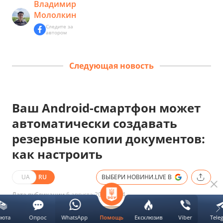
Владимир
Мололкин
Следите за
автором
Следующая новость
Ваш Android-смартфон может
автоматически создавать
резервные копии документов:
как настроить
UA
RU
ВЫБЕРИ НОВИНИ.LIVE В
Дата публикации
6 августа 2026 14:24
люта
Опрос
WhatsApp
Ексклюзив
Viber
Tele
Помощь