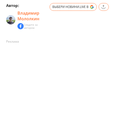
Автор:
ВЫБЕРИ НОВИНИ.LIVE В
Владимир
Мололкин
Следите за
автором
Реклама