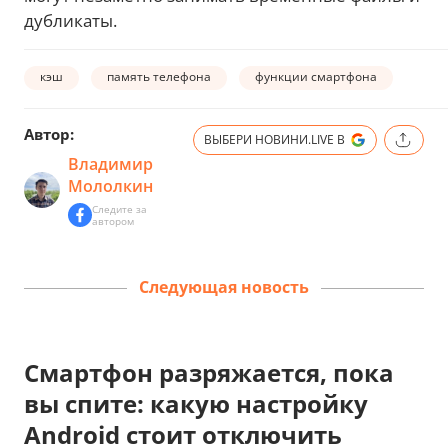
дубликаты.
кэш
память телефона
функции смартфона
Автор:
ВЫБЕРИ НОВИНИ.LIVE В
Владимир
Мололкин
Следите за
автором
Следующая новость
Смартфон разряжается, пока
вы спите: какую настройку
Android стоит отключить