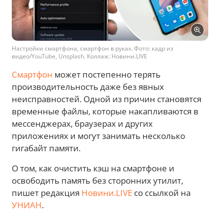
Настройки смартфона, смартфон в руках. Фото: кадр из
видео/YouTube, Unsplash. Коллаж: Новини.LIVE
Смартфон
может постепенно терять
производительность даже без явных
неисправностей. Одной из причин становятся
временные файлы, которые накапливаются в
мессенджерах, браузерах и других
приложениях и могут занимать несколько
гигабайт памяти.
О том, как очистить кэш на смартфоне и
освободить память без сторонних утилит,
пишет редакция
Новини.LIVE
со ссылкой на
УНИАН
.