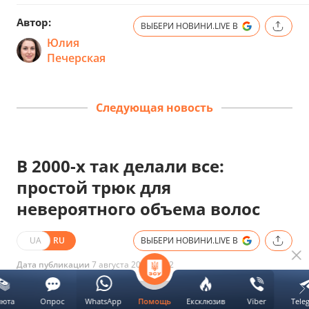
Автор:
ВЫБЕРИ НОВИНИ.LIVE В
Юлия
Печерская
Следующая новость
В 2000-х так делали все:
простой трюк для
невероятного объема волос
UA
RU
ВЫБЕРИ НОВИНИ.LIVE В
Дата публикации
7 августа 2026 16:02
люта
Опрос
WhatsApp
Ексклюзив
Viber
Tele
Помощь