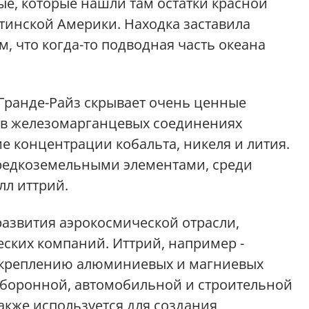
ые, которые нашли там остатки красной
атинской Америки. Находка заставила
м, что когда-то подводная часть океана
-Гранде-Райз скрывает очень ценные
, в железомарганцевых соединениях
е концентрации кобальта, никеля и лития.
 редкоземельными элементами, среди
лл иттрий.
азвития аэрокосмической отрасли,
ских компаний. Иттрий, например -
 скреплению алюминиевых и магниевых
оборонной, автомобильной и строительной
кже используется для создания