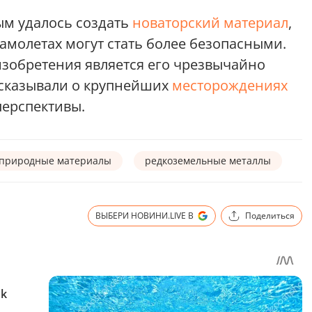
ым удалось создать
новаторский материал
,
амолетах могут стать более безопасными.
зобретения является его чрезвычайно
ссказывали о крупнейших
месторождениях
перспективы.
природные материалы
редкоземельные металлы
ВЫБЕРИ НОВИНИ.LIVE В
Поделиться