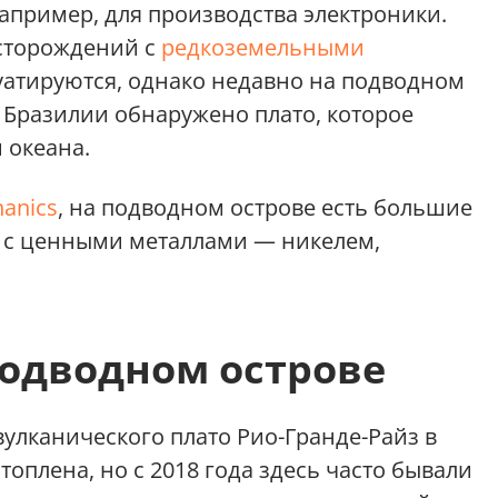
апример, для производства электроники.
есторождений с
редкоземельными
уатируются, однако недавно на подводном
от Бразилии обнаружено плато, которое
 океана.
hanics
, на подводном острове есть большие
 с ценными металлами — никелем,
подводном острове
вулканического плато Рио-Гранде-Райз в
оплена, но с 2018 года здесь часто бывали