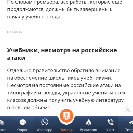
По словам премьера, все работы, которые еще
продолжаются, должны быть завершены к
началу учебного года.
Реклама
Учебники, несмотря на российские
атаки
Отдельно правительство обратило внимание
на обеспечение школьников учебниками.
Несмотря на постоянные российские атаки на
типографии и склады, украинские ученики всех
классов должны получить учебную литературу
в полном объеме.
Читайте также:
люта
Опрос
WhatsApp
Ексклюзив
Viber
Tele
Помощь