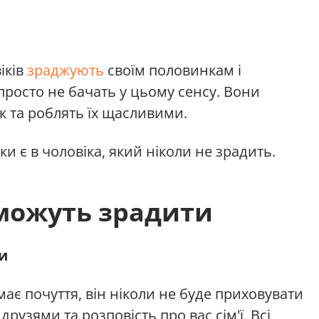
іків
зраджують
своїм половинкам і
 просто не бачать у цьому сенсу. Вони
ок та роблять їх щасливими.
ки є в чоловіка, який ніколи не зрадить.
 можуть зрадити
и
ає почуття, він ніколи не буде приховувати
рузями та розповість про вас сім'ї. Всі