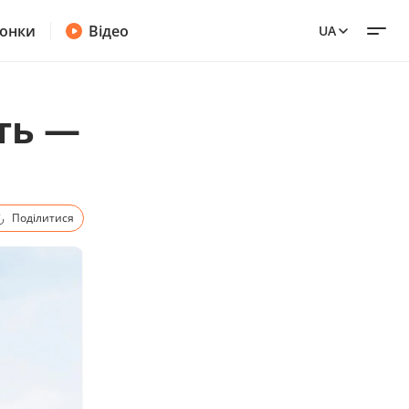
онки
Відео
UA
ть —
Поділитися