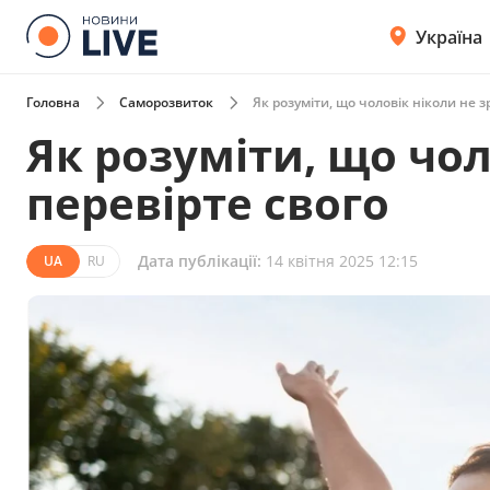
Україна
Головна
Саморозвиток
Як розуміти, що чоловік ніколи не 
Як розуміти, що чо
перевірте свого
Дата публікації:
14 квітня 2025 12:15
UA
RU