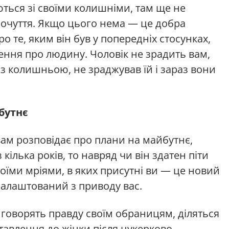
ються зі своїми колишніми, там ще не
 почуття. Якщо цього нема — це добра
о те, яким він був у попередніх стосунках,
ння про людину. Чоловік не зрадить вам,
 з колишньою, не зраджував їй і зараз вони
бутнє
ам розповідає про плани на майбутнє,
кілька років, то навряд чи він здатен піти
своїми мріями, в яких присутні ви — це новий
 налаштований з приводу вас.
и говорять правду своїм обраницям, діляться
тавлення до жінки після цукерково-