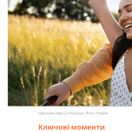
Щаслива пара у стосунках. Фото: freepik
Ключові моменти