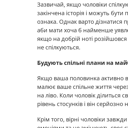
Зазвичай, якщо чоловіки спілку
закінчена історія і можуть бути
ознака. Однак варто дізнатися пр
аби мати хоча б найменше уявле
якщо на добрій ноті розійшовся
не спілкуються.
Будують спільні плани на май
Якщо ваша половинка активно в
малює ваше спільне життя через 
на ліво. Коли чоловік ділиться 
рівень стосунків і він серйозно
Крім того, вірні чоловіки завжд
емоціями та не змінюють своє с