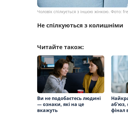
Чоловік спілкується з іншою жінкою. Фото: fr
Не спілкуються з колишніми
Читайте також:
Ви не подобаєтесь людині
Найкр
— ознаки, які на це
аб'юз,
вкажуть
фінал 