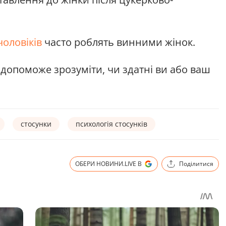
чоловіків
часто роблять винними жінок.
й допоможе зрозуміти, чи здатні ви або ваш
стосунки
психологія стосунків
ОБЕРИ НОВИНИ.LIVE В
Поділитися