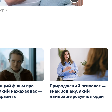
eepik
ащий фільм про
Природжений психолог —
 який нажахає вас —
знак Зодіаку, який
вразить
найкраще розуміє людей