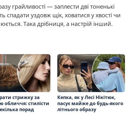
азу грайливості — заплести дві тоненькі
ь спадати уздовж щік, ховатися у хвості чи
нюється. Така дрібниця, а настрій інший.
рати стрижку за
Кепка, як у Лесі Нікітюк,
 обличчя: стилісти
пасує майже до будь-якого
екілька порад
літнього образу