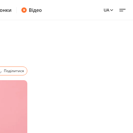
онки
Відео
UA
Поділитися