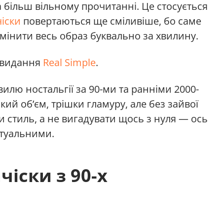
а більш вільному прочитанні. Це стосується
чіски
повертаються ще сміливіше, бо саме
змінити весь образ буквально за хвилину.
о видання
Real Simple
.
вилю ностальгії за 90-ми та ранніми 2000-
який об’єм, трішки гламуру, але без зайвої
и стиль, а не вигадувати щось з нуля — ось
актуальними.
іски з 90-х