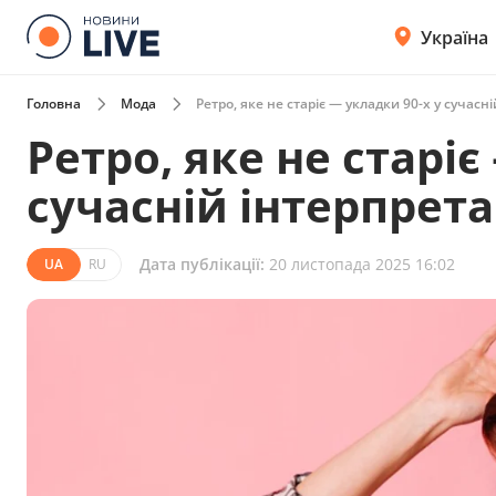
Україна
Головна
Мода
Ретро, яке не старіє — укладки 90-х у сучасні
Ретро, яке не старіє
сучасній інтерпрета
Дата публікації:
20 листопада 2025 16:02
UA
RU