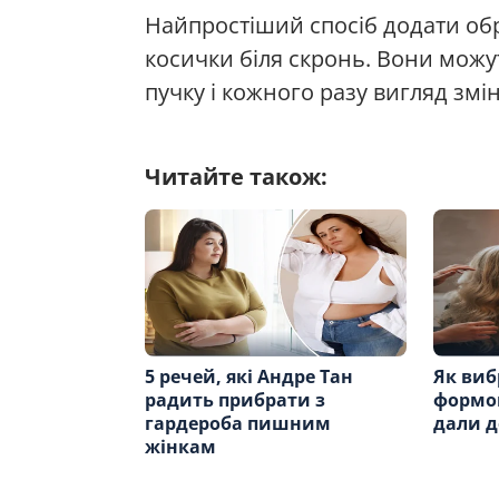
Найпростіший спосіб додати обр
косички біля скронь. Вони можут
пучку і кожного разу вигляд змі
Читайте також:
5 речей, які Андре Тан
Як виб
радить прибрати з
формою
гардероба пишним
дали д
жінкам