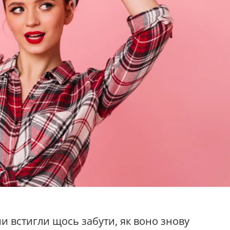
 встигли щось забути, як воно знову