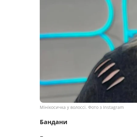
Мінікосичка у волоссі. Фото з Instagram
Бандани