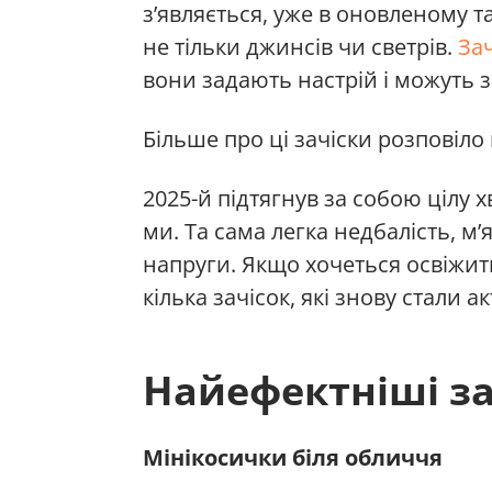
з’являється, уже в оновленому т
не тільки джинсів чи светрів.
За
вони задають настрій і можуть 
Більше про ці зачіски розповіл
2025-й підтягнув за собою цілу х
ми. Та сама легка недбалість, м’
напруги. Якщо хочеться освіжит
кілька зачісок, які знову стали 
Найефектніші зач
Мінікосички біля обличчя