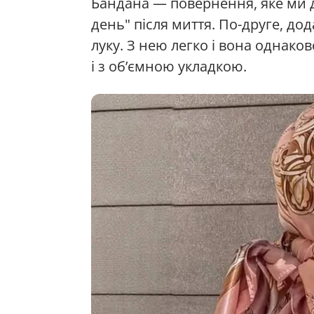
Бандана — повернення, яке ми д
день" після миття. По-друге, до
луку. З нею легко і вона однак
і з об’ємною укладкою.