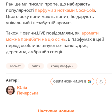
Раніше ми писали про те, що набирають
популярності
парфуми з нотками Coca-Cola
.
Цього року вони мають попит, бо дарують
унікальний і незабутній аромат.
Також Новини.LIVE повідомляли, які
аромати
можна придбати на цю осінь
. В парфумах в цей
період особливо цінуються ваніль, ірис,
деревина, амбра або спеції.
аромат
запах
кращі парфуми
Автор:
ОБЕРИ НОВИНИ.LIVE В
Юлія
Печерська
Наступна новина