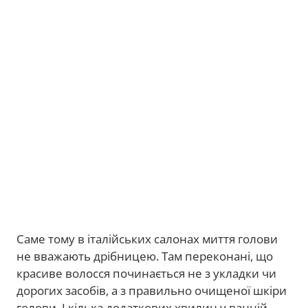
Саме тому в італійських салонах миття голови
не вважають дрібницею. Там переконані, що
красиве волосся починається не з укладки чи
дорогих засобів, а з правильно очищеної шкіри
голови. І кілька додаткових хвилин у ванній