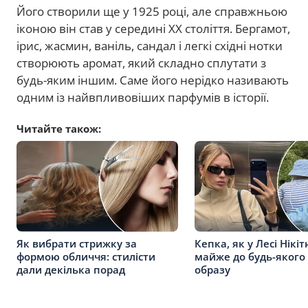
Його створили ще у 1925 році, але справжньою
іконою він став у середині ХХ століття. Бергамот,
ірис, жасмин, ваніль, сандал і легкі східні нотки
створюють аромат, який складно сплутати з
будь-яким іншим. Саме його нерідко називають
одним із найвпливовіших парфумів в історії.
Читайте також:
Як вибрати стрижку за
Кепка, як у Лесі Нікіт
формою обличчя: стилісти
майже до будь-якого 
дали декілька порад
образу