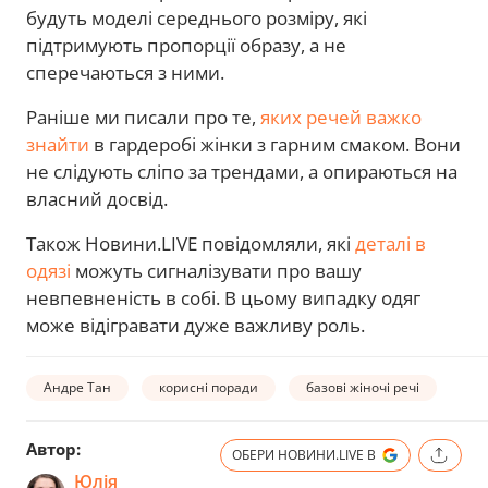
будуть моделі середнього розміру, які
підтримують пропорції образу, а не
сперечаються з ними.
Раніше ми писали про те,
яких речей важко
знайти
в гардеробі жінки з гарним смаком. Вони
не слідують сліпо за трендами, а опираються на
власний досвід.
Також Новини.LIVE повідомляли, які
деталі в
одязі
можуть сигналізувати про вашу
невпевненість в собі. В цьому випадку одяг
може відігравати дуже важливу роль.
Андре Тан
корисні поради
базові жіночі речі
Автор:
ОБЕРИ НОВИНИ.LIVE В
Юлія