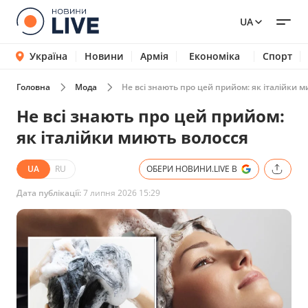
UA
Україна
Новини
Армія
Економіка
Спорт
Головна
Мода
Не всі знають про цей прийом: як італійки 
Не всі знають про цей прийом:
як італійки миють волосся
UA
RU
ОБЕРИ НОВИНИ.LIVE В
Дата публікації:
7 липня 2026 15:29