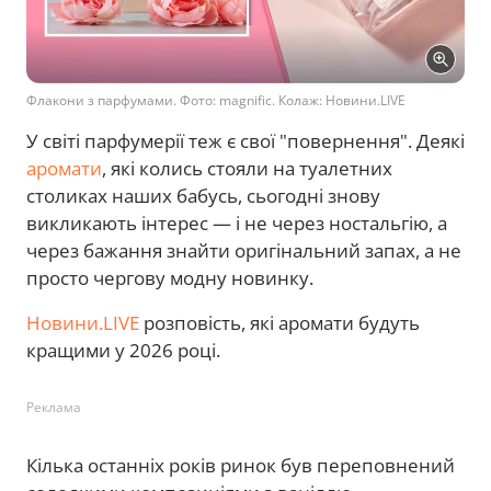
Флакони з парфумами. Фото: magnific. Колаж: Новини.LIVE
У світі парфумерії теж є свої "повернення". Деякі
аромати
, які колись стояли на туалетних
столиках наших бабусь, сьогодні знову
викликають інтерес — і не через ностальгію, а
через бажання знайти оригінальний запах, а не
просто чергову модну новинку.
Новини.LIVE
розповість, які аромати будуть
кращими у 2026 році.
Реклама
Кілька останніх років ринок був переповнений