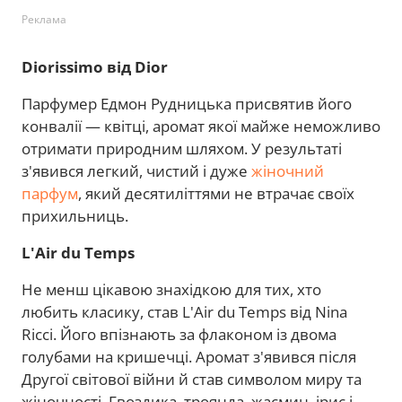
Реклама
Diorissimo від Dior
Парфумер Едмон Рудницька присвятив його
конвалії — квітці, аромат якої майже неможливо
отримати природним шляхом. У результаті
з'явився легкий, чистий і дуже
жіночний
парфум
, який десятиліттями не втрачає своїх
прихильниць.
L'Air du Temps
Не менш цікавою знахідкою для тих, хто
любить класику, став L'Air du Temps від Nina
Ricci. Його впізнають за флаконом із двома
голубами на кришечці. Аромат з'явився після
Другої світової війни й став символом миру та
жіночності. Гвоздика, троянда, жасмин, ірис і