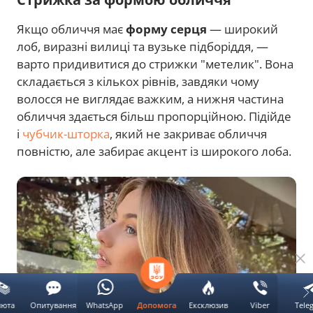
Якщо обличчя має
форму серця
— широкий
лоб, виразні вилиці та вузьке підборіддя, —
варто придивитися до стрижки "метелик". Вона
складається з кількох рівнів, завдяки чому
волосся не виглядає важким, а нижня частина
обличчя здається більш пропорційною. Підійде
і
чубчик-шторка
, який не закриває обличчя
повністю, але забирає акцент із широкого лоба.
люта
Опитування
WhatsApp
Ексклюзив
Viber
Tele
Допомога