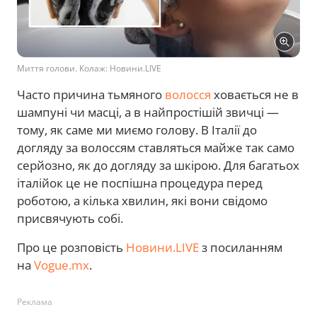
Миття голови. Колаж: Новини.LIVE
Часто причина тьмяного
волосся
ховається не в
шампуні чи масці, а в найпростішій звичці —
тому, як саме ми миємо голову. В Італії до
догляду за волоссям ставляться майже так само
серйозно, як до догляду за шкірою. Для багатьох
італійок це не поспішна процедура перед
роботою, а кілька хвилин, які вони свідомо
присвячують собі.
Про це розповість
Новини.LIVE
з посиланням
на
Vogue.mx
.
Реклама