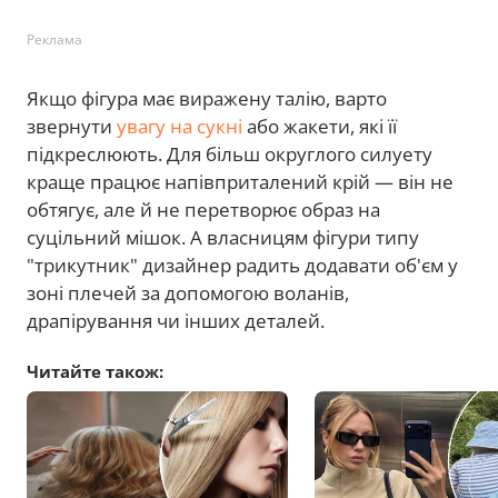
Реклама
Якщо фігура має виражену талію, варто
звернути
увагу на сукні
або жакети, які її
підкреслюють. Для більш округлого силуету
краще працює напівприталений крій — він не
обтягує, але й не перетворює образ на
суцільний мішок. А власницям фігури типу
"трикутник" дизайнер радить додавати об'єм у
зоні плечей за допомогою воланів,
драпірування чи інших деталей.
Читайте також: