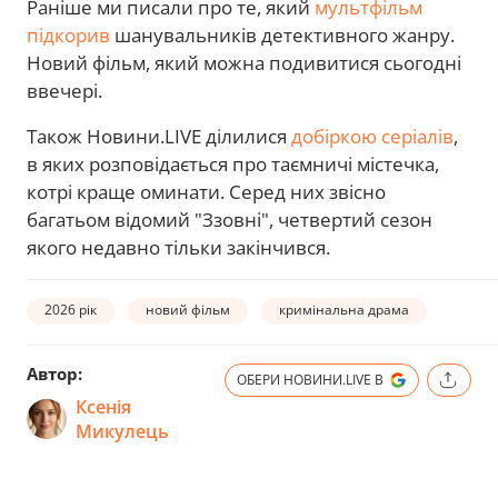
Раніше ми писали про те, який
мультфільм
підкорив
шанувальників детективного жанру.
Новий фільм, який можна подивитися сьогодні
ввечері.
Також Новини.LIVE ділилися
добіркою серіалів
,
в яких розповідається про таємничі містечка,
котрі краще оминати. Серед них звісно
багатьом відомий "Ззовні", четвертий сезон
якого недавно тільки закінчився.
2026 рік
новий фільм
кримінальна драма
Автор:
ОБЕРИ НОВИНИ.LIVE В
Ксенія
Микулець