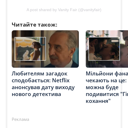
A post shared by Vanity Fair (@vanityfair)
Читайте також:
Любителям загадок
Мільйони фана
сподобається: Netflix
чекають на це:
анонсував дату виходу
можна буде
нового детектива
подивитися "Гі
кохання"
Реклама