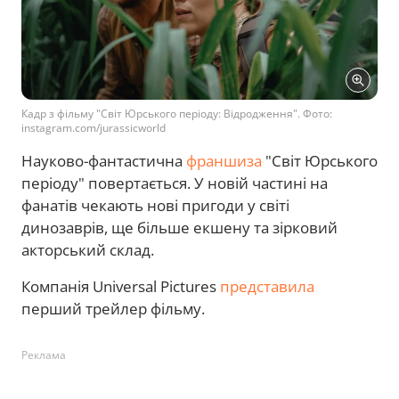
Кадр з фільму "Світ Юрського періоду: Відродження". Фото:
instagram.com/jurassicworld
Науково-фантастична
франшиза
"Світ Юрського
періоду" повертається. У новій частині на
фанатів чекають нові пригоди у світі
динозаврів, ще більше екшену та зірковий
акторський склад.
Компанія Universal Pictures
представила
перший трейлер фільму.
Реклама