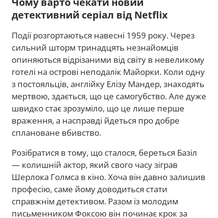
Чому варто чекати новий
детективний серіал від Netflix
Події розгортаються навесні 1959 року. Через
сильний шторм тринадцять незнайомців
опиняються відрізаними від світу в невеликому
готелі на острові неподалік Майорки. Коли одну
з постояльців, англійку Елізу Мандер, знаходять
мертвою, здається, що це самогубство. Але дуже
швидко стає зрозуміло, що це лише перше
враження, а насправді йдеться про добре
сплановане вбивство.
Розібратися в тому, що сталося, береться Базіл
— колишній актор, який свого часу зіграв
Шерлока Голмса в кіно. Хоча він давно залишив
професію, саме йому доводиться стати
справжнім детективом. Разом із молодим
письменником Фоксою він починає крок за