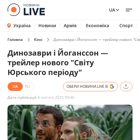
UA
Україна
Новини
Армія
Економіка
Спорт
Головна
Кіно
Динозаври і Йоганссон — трейлер нового "Сві
Динозаври і Йоганссон —
трейлер нового "Світу
Юрського періоду"
UA
RU
ОБЕРИ НОВИНИ.LIVE В
Дата публікації:
6 лютого 2025 09:46