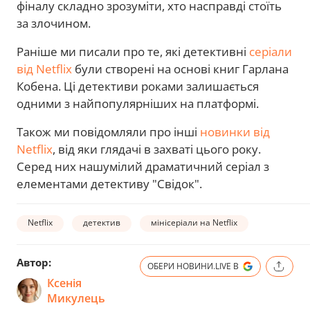
фіналу складно зрозуміти, хто насправді стоїть
за злочином.
Раніше ми писали про те, які детективні
серіали
від Netflix
були створені на основі книг Гарлана
Кобена. Ці детективи роками залишається
одними з найпопулярніших на платформі.
Також ми повідомляли про інші
новинки від
Netflix
, від яки глядачі в захваті цього року.
Серед них нашумілий драматичний серіал з
елементами детективу "Свідок".
Netflix
детектив
мінісеріали на Netflix
Автор:
ОБЕРИ НОВИНИ.LIVE В
Ксенія
Микулець