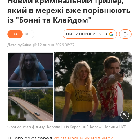
Новий кримінальний трилер,
який в мережі вже порівнюють
із "Бонні та Клайдом"
UA
RU
ОБЕРИ НОВИНИ.LIVE В
Дата публікації:
12 липня 2026 08:27
Фрагменти з фільму "Керолайн із Кароліни". Колаж: Новини.LIVE
Цього року серед
кримінальних новинок