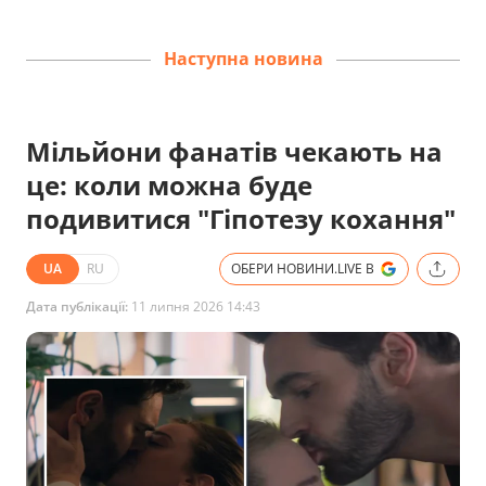
Наступна новина
Мільйони фанатів чекають на
це: коли можна буде
подивитися "Гіпотезу кохання"
UA
RU
ОБЕРИ НОВИНИ.LIVE В
Дата публікації:
11 липня 2026 14:43