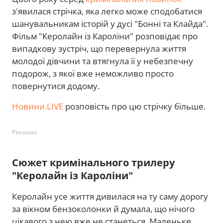
з'явилася стрічка, яка легко може сподобатися
шанувальникам історій у дусі "Бонні та Клайда".
Фільм "Керолайн із Кароліни" розповідає про
випадкову зустріч, що перевернула життя
молодої дівчини та втягнула її у небезпечну
подорож, з якої вже неможливо просто
повернутися додому.
Новини.LIVE
розповість про цю стрічку більше.
Реклама
Сюжет кримінального трилеру
"Керолайн із Кароліни"
Керолайн усе життя дивилася на ту саму дорогу
за вікном бензоколонки й думала, що нічого
цікавого з нею вже не станеться. Маленьке