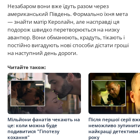
Незабаром вони вже їдуть разом через
американський Південь. Формально їхня мета
— знайти матір Керолайн, але насправді ця
подорож швидко перетворюється на низку
авантюр. Вони обманюють, крадуть, тікають і
постійно вигадують нові способи дістати гроші
на наступний день дороги.
Читайте також:
Мільйони фанатів чекають на
Після першої серії вж
це: коли можна буде
неможливо зупинити
подивитися "Гіпотезу
найкращі детективи 
кохання"
року