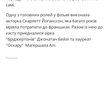
самі.
Одну з головних ролей у фільмі виконала
акторка Скарлетт Йоганссон, яка багато років
мріяла потрапити до франшизи. Разом із нею до
касту приєдналися зірка
"Бріджертонів" Джонатан Бейлі та лауреат
"Оскару" Магершала Алі.
Реклама