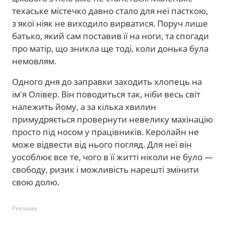
техаське містечко давно стало для неї пасткою,
з якої ніяк не виходило вирватися. Поруч лише
батько, який сам поставив її на ноги, та спогади
про матір, що зникла ще тоді, коли донька була
немовлям.
Одного дня до заправки заходить хлопець на
ім'я Олівер. Він поводиться так, ніби весь світ
належить йому, а за кілька хвилин
примудряється провернути невелику махінацію
просто під носом у працівників. Керолайн не
може відвести від нього погляд. Для неї він
уособлює все те, чого в її житті ніколи не було —
свободу, ризик і можливість нарешті змінити
свою долю.
Реклама