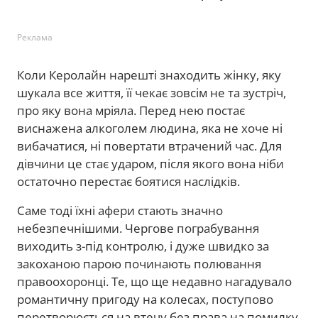
Реклама
Коли Керолайн нарешті знаходить жінку, яку
шукала все життя, її чекає зовсім не та зустріч,
про яку вона мріяла. Перед нею постає
виснажена алкоголем людина, яка не хоче ні
вибачатися, ні повертати втрачений час. Для
дівчини це стає ударом, після якого вона ніби
остаточно перестає боятися наслідків.
Саме тоді їхні афери стають значно
небезпечнішими. Чергове пограбування
виходить з-під контролю, і дуже швидко за
закоханою парою починають полювання
правоохоронці. Те, що ще недавно нагадувало
романтичну пригоду на колесах, поступово
перетворюється на втечу без права на помилку.