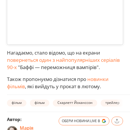
Нагадаємо, стало відомо, що на екрани
повернеться один з найпопулярніших серіалів
90-х
"Баффі — переможниця вампірів".
Також пропонуємо дізнатися про
новинки
фільмів
, які вийдуть у прокат в лютому.
фільм
фільм
Скарлетт Йоханссон
трейлер
Автор:
ОБЕРИ НОВИНИ.LIVE В
Марія