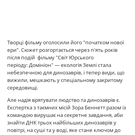
Творці фільму оголосили його "початком нової
ери". Сюжет розгортається через п'ять років
після подій фільму "Світ Юрського
періоду: Домініон" — екологія Землі стала
небезпечною для динозаврів, і тепер види, що
вижили, мешкають у спеціальному закритому
середовищі.
Але надія врятувати людство та динозаврів є.
Експертка з таємних місій Зора Беннетт разом із
командою вирушає на секретне завдання, аби
знайти ДНК трьох найбільших динозаврів у
повітрі, на суші та у воді, яке стане ключом до