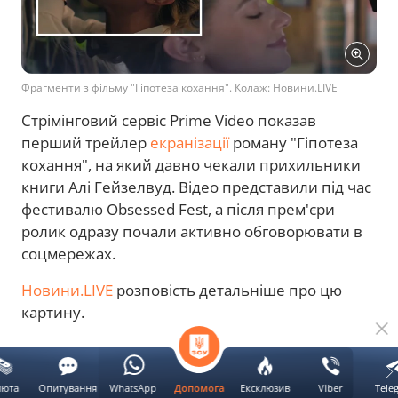
Фрагменти з фільму "Гіпотеза кохання". Колаж: Новини.LIVE
Стрімінговий сервіс Prime Video показав
перший трейлер
екранізації
роману "Гіпотеза
кохання", на який давно чекали прихильники
книги Алі Гейзелвуд. Відео представили під час
фестивалю Obsessed Fest, а після прем'єри
ролик одразу почали активно обговорювати в
соцмережах.
Новини.LIVE
розповість детальніше про цю
картину.
Реклама
люта
Опитування
WhatsApp
Ексклюзив
Viber
Tele
Допомога