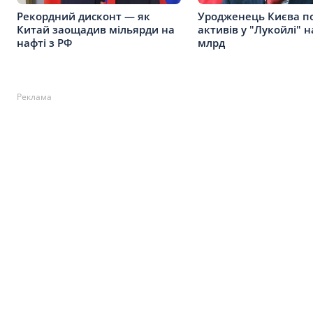
Рекордний дисконт — як
Уродженець Києва п
Китай заощадив мільярди на
активів у "Лукойлі" н
нафті з РФ
млрд
Реклама