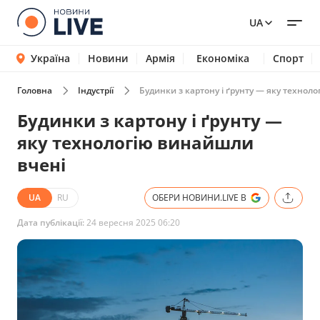
UA
Україна
Новини
Армія
Економіка
Спорт
Головна
Індустрії
Будинки з картону і ґрунту — яку технол
Будинки з картону і ґрунту —
яку технологію винайшли
вчені
UA
RU
ОБЕРИ НОВИНИ.LIVE В
Дата публікації:
24 вересня 2025 06:20