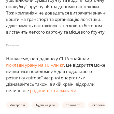
ущільнюючи суміш ґрунту та води в "картонну
опалубку" вручну або за допомогою техніки.
Тож компаніям не доведеться витрачати значні
кошти на транспорт та організацію логістики,
адже замість вантажівок з цеглою та бетоном
вистачить легкого картону та місцевого ґрунту.
Реклама
Нагадаємо, нещодавно у США знайшли
поклади урану на 10 млн кг
. Це відкриття може
виявитися переломним для подальшого
розвитку світової ядерної енергетики.
Дізнавайтесь також, в якій країні відкрили
величезне
родовище з алмазами
.
Австралія
будівництво
технології
екологія